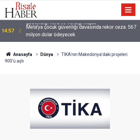
Meta'ya çocuk güvenliği davasında rekor ceza: 567
14:57
milyon dolar ödeyecek
Anasayfa
Dünya
TİKA'nın Makedonya'daki projeleri
900'ü aştı