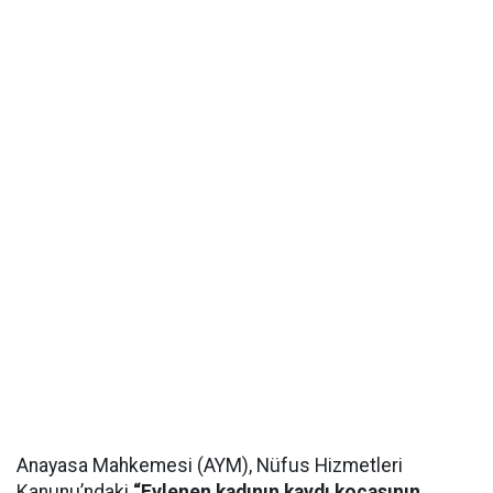
Anayasa Mahkemesi (AYM), Nüfus Hizmetleri
Kanunu’ndaki
“Evlenen kadının kaydı kocasının