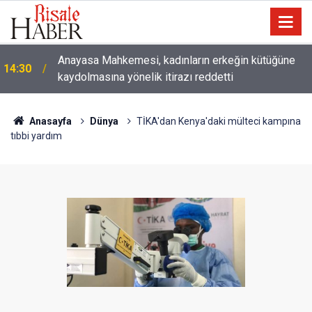
Çatıda yağmur suyu hasadı: Sıcaklarda klima
14:00
kullanımını azaltabilir
Anasayfa
Dünya
TİKA'dan Kenya'daki mülteci kampına
tıbbi yardım