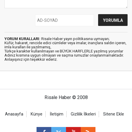
YORUM KURALLARI:
Risale Haber yayın politikasına uymayan;
Küfür, hakaret, rencide edici cümleler veya imalar, inançlara saldırı içeren,
imla kuralları ile yazılmamış,
Türkçe karakter kullanılmayan ve BÜYÜK HARFLERLE yazılmış yorumlar
Adınız kısmına uygun olmayan ve saçma rumuzlar onaylanmamaktadır.
Anlayışınız için teşekkür ederiz.
Risale Haber © 2008
Anasayfa
Künye
İletişim
Gizlilik İlkeleri
Sitene Ekle