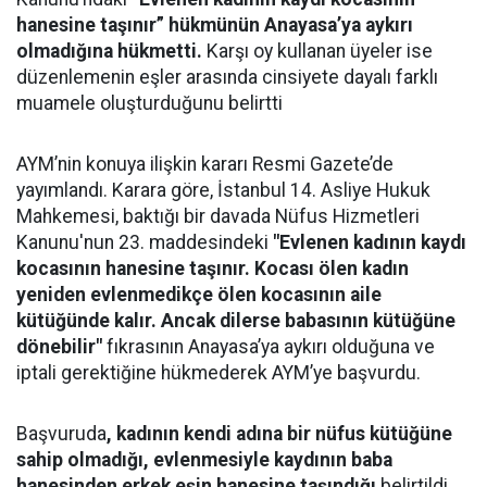
hanesine taşınır” hükmünün Anayasa’ya aykırı
olmadığına hükmetti.
Karşı oy kullanan üyeler ise
düzenlemenin eşler arasında cinsiyete dayalı farklı
muamele oluşturduğunu belirtti
AYM’nin konuya ilişkin kararı Resmi Gazete’de
yayımlandı. Karara göre, İstanbul 14. Asliye Hukuk
Mahkemesi, baktığı bir davada Nüfus Hizmetleri
Kanunu'nun 23. maddesindeki
"Evlenen kadının kaydı
kocasının hanesine taşınır. Kocası ölen kadın
yeniden evlenmedikçe ölen kocasının aile
kütüğünde kalır. Ancak dilerse babasının kütüğüne
dönebilir"
fıkrasının Anayasa’ya aykırı olduğuna ve
iptali gerektiğine hükmederek AYM’ye başvurdu.
Başvuruda
, kadının kendi adına bir nüfus kütüğüne
sahip olmadığı, evlenmesiyle kaydının baba
hanesinden erkek eşin hanesine taşındığı
belirtildi.