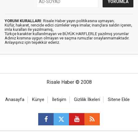
YORUM KURALLARI:
Risale Haber yayın politikasına uymayan;
Küfür, hakaret, rencide edici cümleler veya imalar, inançlara saldırı içeren,
imla kuralları ile yazılmamış,
Türkçe karakter kullanılmayan ve BÜYÜK HARFLERLE yazılmış yorumlar
Adınız kısmına uygun olmayan ve saçma rumuzlar onaylanmamaktadır.
Anlayışınız için teşekkür ederiz.
Risale Haber © 2008
Anasayfa
Künye
İletişim
Gizlilik İlkeleri
Sitene Ekle