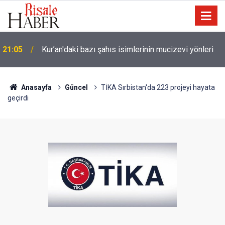
Trump, Amerika'da seçim kazanan Müslüman adaya
20:02
kin kustu
Anasayfa
Güncel
TİKA Sırbistan'da 223 projeyi hayata
geçirdi