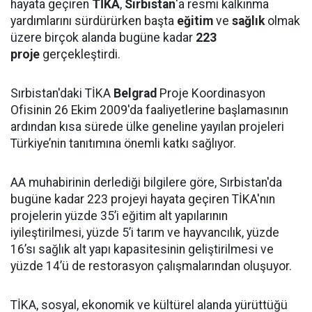
hayata geçiren
TİKA
,
Sırbistan
'a resmi kalkınma
yardımlarını sürdürürken başta
eğitim
ve
sağ
lık
olmak
üzere birçok alanda bugüne kadar
223
proje
gerçekleştirdi.
Sırbistan'daki TİKA
Belgrad
Proje Koordinasyon
Ofisinin 26 Ekim 2009'da faaliyetlerine başlamasının
ardından kısa sürede ülke geneline yayılan projeleri
Türkiye’nin tanıtımına önemli katkı sağlıyor.
AA muhabirinin derlediği bilgilere göre, Sırbistan'da
bugüne kadar 223 projeyi hayata geçiren TİKA'nın
projelerin yüzde 35’i eğitim alt yapılarının
iyileştirilmesi, yüzde 5’i tarım ve hayvancılık, yüzde
16’sı sağlık alt yapı kapasitesinin geliştirilmesi ve
yüzde 14’ü de restorasyon çalışmalarından oluşuyor.
TİKA, sosyal, ekonomik ve kültürel alanda yürüttüğü