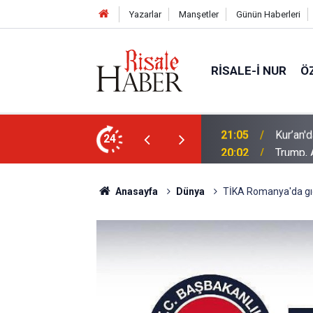
Yazarlar
Manşetler
Günün Haberleri
RISALE-I NUR
Ö
n mucizevi yönleri
24
20:02
Trump, 
Anasayfa
Dünya
TİKA Romanya'da gıd