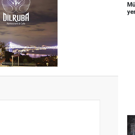
Mü
yer