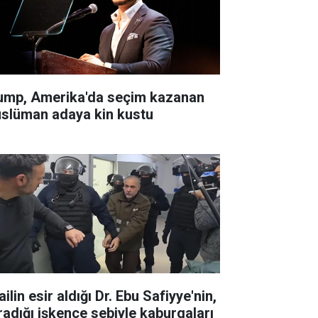
ump, Amerika'da seçim kazanan
slüman adaya kin kustu
ailin esir aldığı Dr. Ebu Safiyye'nin,
radığı işkence sebiyle kaburgaları