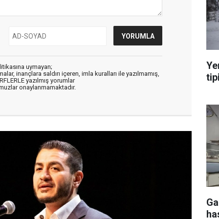
Ye
litikasına uymayan;
alar, inançlara saldırı içeren, imla kuralları ile yazılmamış,
tip
ARFLERLE yazılmış yorumlar
muzlar onaylanmamaktadır.
Ga
ha