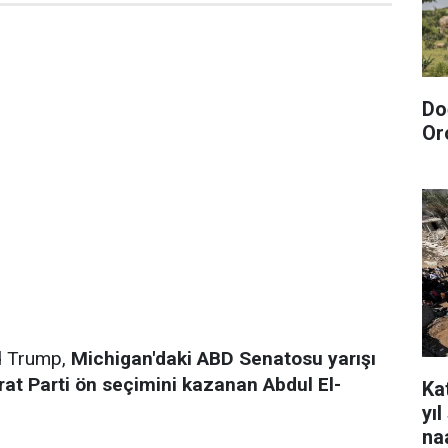
Do
Or
d Trump,
Michigan'daki ABD Senatosu yarışı
rat Parti ön seçimini kazanan Abdul El-
Kat
yı
na