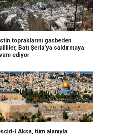
listin topraklarını gasbeden
ailliler, Batı Şeria’ya saldırmaya
vam ediyor
scid-i Aksa, tüm alanıyla