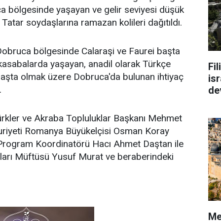
 bölgesinde yaşayan ve gelir seviyesi düşük
Tatar soydaşlarına ramazan kolileri dağıtıldı.
 Dobruca bölgesinde Calaraşi ve Faurei başta
kasabalarda yaşayan, anadil olarak Türkçe
Fi
şta olmak üzere Dobruca'da bulunan ihtiyaç
isr
.
de
Türkler ve Akraba Topluluklar Başkanı Mehmet
uriyeti Romanya Büyükelçisi Osman Koray
Program Koordinatörü Hacı Ahmet Daştan ile
rı Müftüsü Yusuf Murat ve beraberindeki
Me