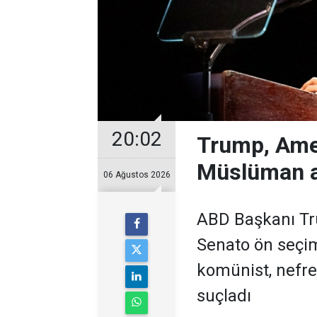
20:02
Trump, Ame
Müslüman a
06 Ağustos 2026
ABD Başkanı Tr
Senato ön seçim
komünist, nefret
suçladı