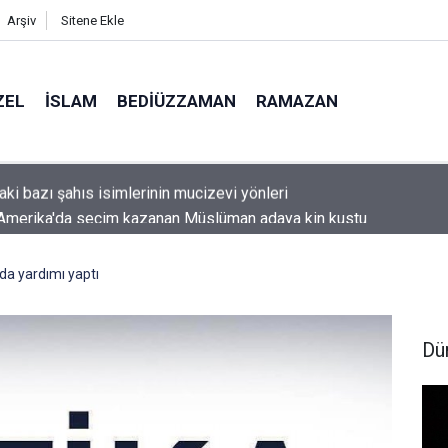
Arşiv
Sitene Ekle
ZEL
İSLAM
BEDIÜZZAMAN
RAMAZAN
Amerika'da seçim kazanan Müslüman adaya kin kustu
a yardımı yaptı
Dü