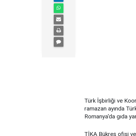
Türk İşbirliği ve Ko
ramazan ayında Tür
Romanya'da gıda yard
TİKA Bükreş ofisi v