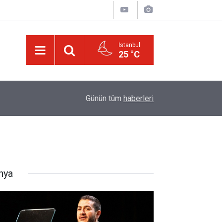
İstanbul
25 °C
16:00
Canlılar niye iki gözlü?
Günün tüm
haberleri
nya