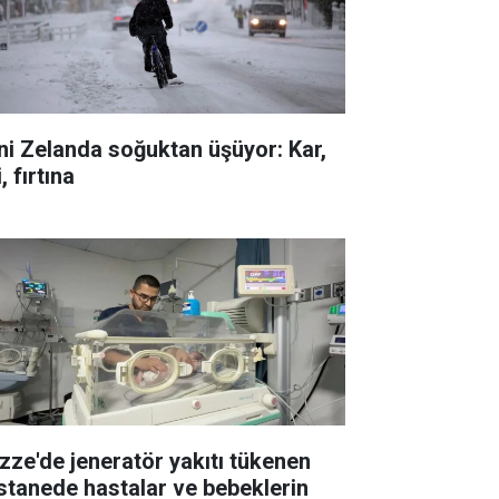
ni Zelanda soğuktan üşüyor: Kar,
i, fırtına
zze'de jeneratör yakıtı tükenen
stanede hastalar ve bebeklerin