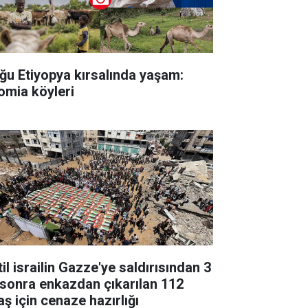
ğu Etiyopya kırsalında yaşam:
omia köyleri
il israilin Gazze'ye saldırısından 3
l sonra enkazdan çıkarılan 112
aş için cenaze hazırlığı