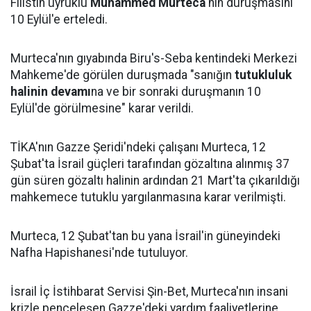
Filistin uyruklu
Muhammed Murteca
'nın duruşmasını
10 Eylül'e erteledi.
Murteca'nın gıyabında Biru's-Seba kentindeki Merkezi
Mahkeme'de görülen duruşmada "sanığın
tutukluluk
halinin devamı
na ve bir sonraki duruşmanın 10
Eylül'de görülmesine" karar verildi.
TİKA'nın Gazze Şeridi'ndeki çalışanı Murteca, 12
Şubat'ta İsrail güçleri tarafından gözaltına alınmış 37
gün süren gözaltı halinin ardından 21 Mart'ta çıkarıldığı
mahkemece tutuklu yargılanmasına karar verilmişti.
Murteca, 12 Şubat'tan bu yana İsrail'in güneyindeki
Nafha Hapishanesi'nde tutuluyor.
İsrail İç İstihbarat Servisi Şin-Bet, Murteca'nın insani
krizle pençeleşen Gazze'deki yardım faaliyetlerine,