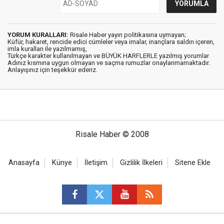
YORUM KURALLARI:
Risale Haber yayın politikasına uymayan;
Küfür, hakaret, rencide edici cümleler veya imalar, inançlara saldırı içeren,
imla kuralları ile yazılmamış,
Türkçe karakter kullanılmayan ve BÜYÜK HARFLERLE yazılmış yorumlar
Adınız kısmına uygun olmayan ve saçma rumuzlar onaylanmamaktadır.
Anlayışınız için teşekkür ederiz.
Risale Haber © 2008
Anasayfa
Künye
İletişim
Gizlilik İlkeleri
Sitene Ekle