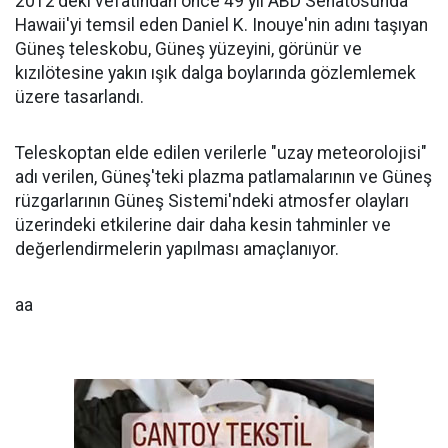
2012'deki vefatından önce 49 yıl ABD Senatosunda
Hawaii'yi temsil eden Daniel K. Inouye'nin adını taşıyan
Güneş teleskobu, Güneş yüzeyini, görünür ve
kızılötesine yakın ışık dalga boylarında gözlemlemek
üzere tasarlandı.
Teleskoptan elde edilen verilerle "uzay meteorolojisi"
adı verilen, Güneş'teki plazma patlamalarının ve Güneş
rüzgarlarının Güneş Sistemi'ndeki atmosfer olayları
üzerindeki etkilerine dair daha kesin tahminler ve
değerlendirmelerin yapılması amaçlanıyor.
aa