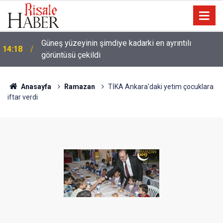
13:25
Tartışma: Yapay zeka, kitaptan soğutuyor mu?
Anasayfa
Ramazan
TİKA Ankara'daki yetim çocuklara
iftar verdi