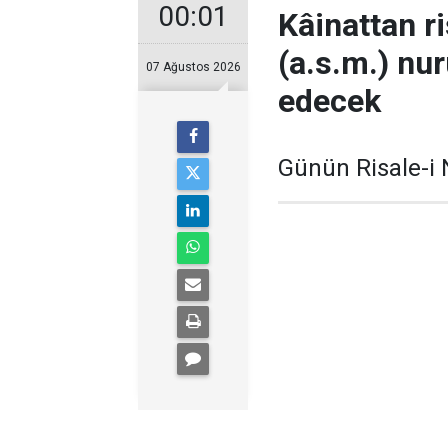
00:01
Kâinattan 
(a.s.m.) nur
07 Ağustos 2026
edecek
Günün Risale-i 