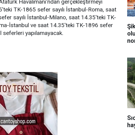
Atatürk Havalimanı'ndan gerçekleştirmeyi
55'teki TK-1865 sefer sayılı İstanbul-Roma, saat
efer sayılı İstanbul-Milano, saat 14.35'teki TK-
oma-İstanbul ve saat 14.35'teki TK-1896 sefer
Şi
l seferleri yapılamayacak.
ol
no
Sı
ha