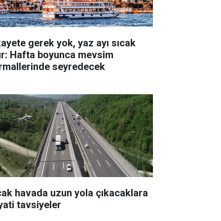
kayete gerek yok, yaz ayı sıcak
ur: Hafta boyunca mevsim
rmallerinde seyredecek
cak havada uzun yola çıkacaklara
yati tavsiyeler