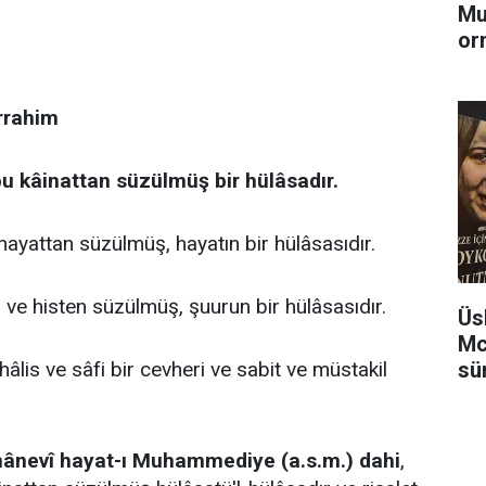
Mu
or
rrahim
u kâinattan süzülmüş bir hülâsadır.
hayattan süzülmüş, hayatın bir hülâsasıdır.
ve histen süzülmüş, şuurun bir hülâsasıdır.
Üs
Mc
sü
hâlis ve sâfi bir cevheri ve sabit ve müstakil
ânevî hayat-ı Muhammediye (a.s.m.) dahi
,