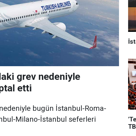
İs
daki grev nedeniyle
ptal etti
v nedeniyle bugün İstanbul-Roma-
nbul-Milano-İstanbul seferleri
'T
TB