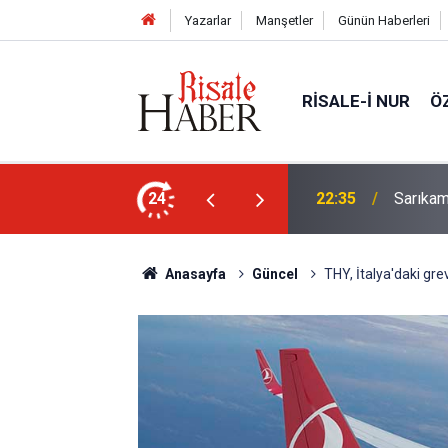
Yazarlar
Manşetler
Günün Haberleri
RISALE-I NUR
Ö
in (a.s.m.) nuru çıksa, kâinat vefat edecek
24
22:35
Sarıkam
Anasayfa
Güncel
THY, İtalya'daki grev