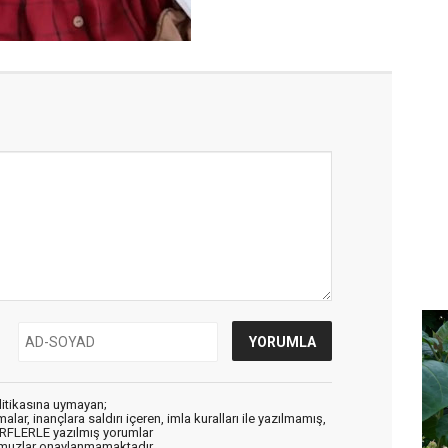
litikasına uymayan;
alar, inançlara saldırı içeren, imla kuralları ile yazılmamış,
ARFLERLE yazılmış yorumlar
muzlar onaylanmamaktadır.