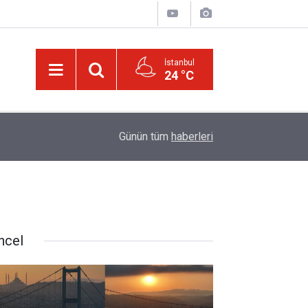
İstanbul
24 °C
21:05
Kur’an'daki bazı şahıs isimlerinin mucizevi yönle
Günün tüm
haberleri
ncel