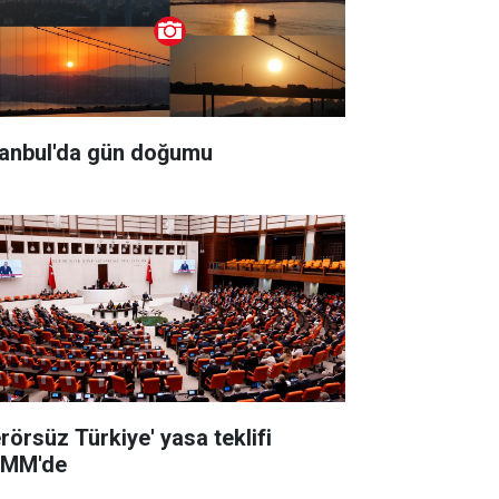
tanbul'da gün doğumu
erörsüz Türkiye' yasa teklifi
MM'de