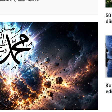
50
dü
Ko
ed