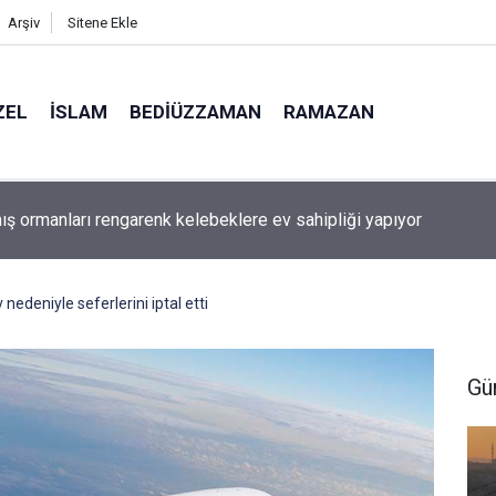
Arşiv
Sitene Ekle
ZEL
İSLAM
BEDIÜZZAMAN
RAMAZAN
ış ormanları rengarenk kelebeklere ev sahipliği yapıyor
 nedeniyle seferlerini iptal etti
Gü