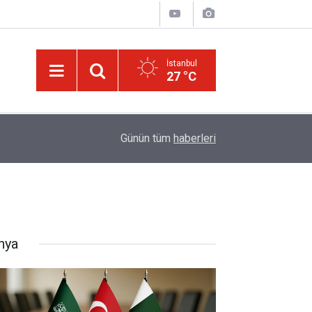
İstanbul
27 °C
14:57
Meta'ya çocuk güvenliği davasında rekor ceza:
Günün tüm
haberleri
nya