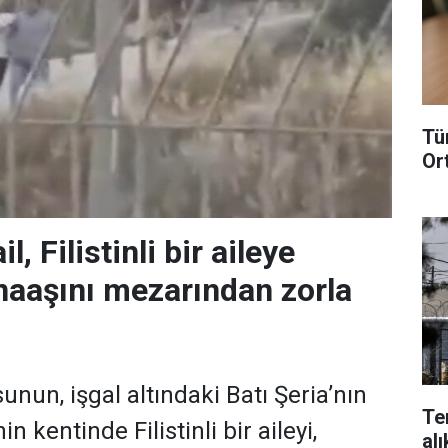
Tü
Or
il, Filistinli bir aileye
 naaşını mezarından zorla
sunun, işgal altındaki Batı Şeria’nın
Te
 kentinde Filistinli bir aileyi,
alı