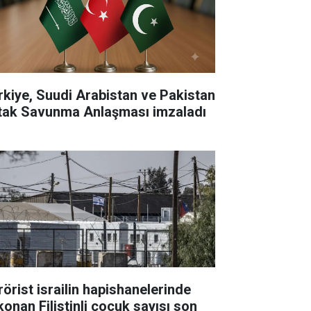
rkiye, Suudi Arabistan ve Pakistan
tak Savunma Anlaşması imzaladı
rörist israilin hapishanelerinde
konan Filistinli çocuk sayısı son