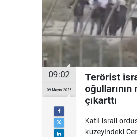
09:02
Terörist isra
oğullarının
09 Mayıs 2026
çıkarttı
Katil israil ordu
kuzeyindeki Cenin