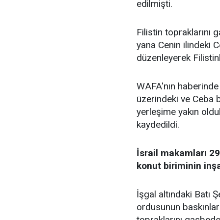
edilmişti.
Filistin topraklarını 
yana Cenin ilindeki C
düzenleyerek Filistinl
WAFA'nın haberinde 
üzerindeki ve Ceba be
yerleşime yakın olduk
kaydedildi.
İsrail makamları 29
konut biriminin inş
İşgal altındaki Batı
ordusunun baskınları, 
topraklarını gasbeden 