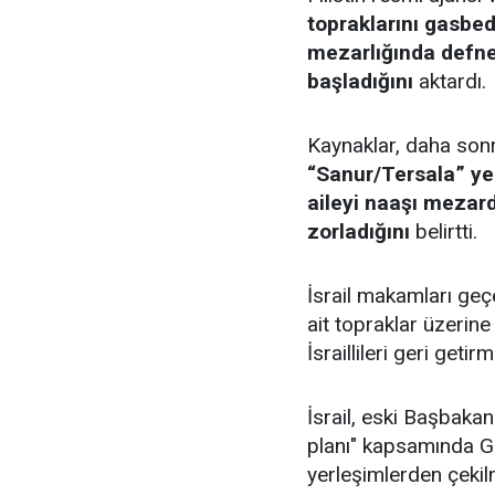
topraklarını gasbed
mezarlığında defne
başladığını
aktardı.
Kaynaklar, daha sonr
“Sanur/Tersala” ye
aileyi naaşı mezar
zorladığını
belirtti.
İsrail makamları geç
ait topraklar üzerine
İsraillileri geri getirmi
İsrail, eski Başbaka
planı" kapsamında Ga
yerleşimlerden çekil