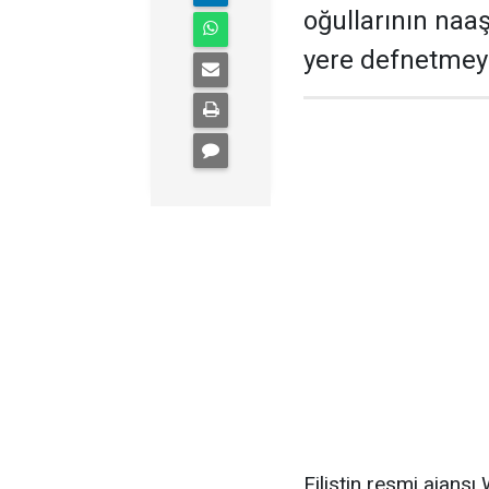
oğullarının naa
yere defnetmeye 
Filistin resmi ajans