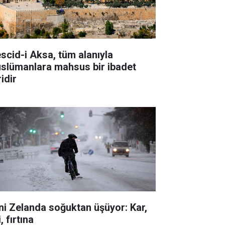
scid-i Aksa, tüm alanıyla
slümanlara mahsus bir ibadet
idir
ni Zelanda soğuktan üşüyor: Kar,
i, fırtına