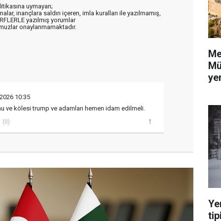
litikasına uymayan;
alar, inançlara saldırı içeren, imla kuralları ile yazılmamış,
ARFLERLE yazılmış yorumlar
muzlar onaylanmamaktadır.
Me
Mü
yer
 2026 10:35
 ve kölesi trump ve adamları hemen idam edilmeli.
(0)
Ye
tip