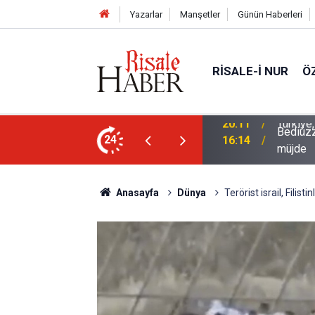
Yazarlar
Manşetler
Günün Haberleri
RISALE-I NUR
Ö
Bediüzz
kistan Ortak Savunma Anlaşması imzaladı
24
16:14
müjde
Anasayfa
Dünya
Terörist israil, Filist