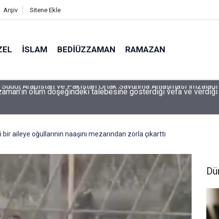
Arşiv
Sitene Ekle
ZEL
İSLAM
BEDIÜZZAMAN
RAMAZAN
aman’ın ölüm döşeğindeki talebesine gösterdiği vefa ve verdiği
inli bir aileye oğullarının naaşını mezarından zorla çıkarttı
Dü