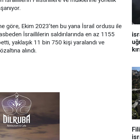
aşanıyor.
rine göre, Ekim 2023’ten bu yana İsrail ordusu ile
isr
gasbeden İsraillilerin saldırılarında en az 1155
uğ
ybetti, yaklaşık 11 bin 750 kişi yaralandı ve
kır
özaltına alındı.
Fi
isr