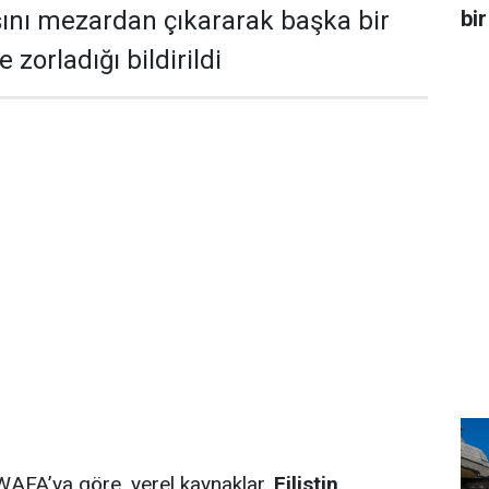
bir
şını mezardan çıkararak başka bir
zorladığı bildirildi
ı WAFA’ya göre, yerel kaynaklar,
Filistin