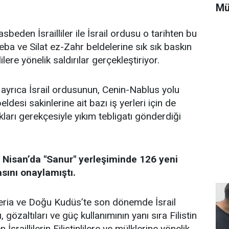
Mü
gasbeden İsrailliler ile İsrail ordusu o tarihten bu
eba ve Silat ez-Zahr beldelerine sık sık baskın
ilere yönelik saldırılar gerçekleştiriyor.
ayrıca İsrail ordusunun, Cenin-Nablus yolu
ldesi sakinlerine ait bazı iş yerleri için de
ları gerekçesiyle yıkım tebligatı gönderdiği
 Nisan’da "Sanur" yerleşiminde 126 yeni
asını onaylamıştı.
 Şeria ve Doğu Kudüs’te son dönemde İsrail
gözaltıları ve güç kullanımının yanı sıra Filistin
İsraillilerin Filistinlilere ve mülklerine yönelik