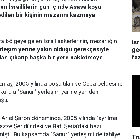
en İsraillilerin gün içinde Asasa köyü
dilen bir kişinin mezarını kazmaya
a bölgeye gelen İsrail askerlerinin, mezarlığın
is
rleşim yerine yakın olduğu gerekçesiyle
ge
faz
dan çıkarıp başka bir yere nakletmeye
en ay, 2005 yılında boşaltılan ve Ceba beldesine
 kurulu "Sanur" yerleşim yerine yeniden
şti.
n Ariel Şaron döneminde, 2005 yılında "ayrılma
zze Şeridi’ndeki ve Batı Şeria’daki bazı
mişti. Bu kapsamda "Sanur" yerleşimi de tahliye
Tr