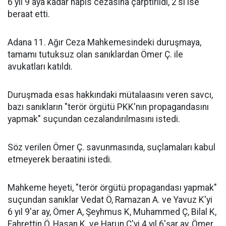
6 yıl 9 aya kadar hapis cezasına çarptırıldı, 2'si ise
beraat etti.
Adana 11. Ağır Ceza Mahkemesindeki duruşmaya,
tamamı tutuksuz olan sanıklardan Ömer Ç. ile
avukatları katıldı.
Duruşmada esas hakkındaki mütalaasını veren savcı,
bazı sanıkların "terör örgütü PKK'nın propagandasını
yapmak" suçundan cezalandırılmasını istedi.
Söz verilen Ömer Ç. savunmasında, suçlamaları kabul
etmeyerek beraatini istedi.
Mahkeme heyeti, "terör örgütü propagandası yapmak"
suçundan sanıklar Vedat Ö, Ramazan A. ve Yavuz K'yi
6 yıl 9'ar ay, Ömer A, Şeyhmus K, Muhammed Ç, Bilal K,
Fahrettin Ö, Hasan K. ve Harun Ç'yi 4 yıl 6'şar ay, Ömer