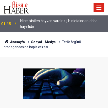
Nice binilen hayvan vardır ki, binicisinden daha
01:45
hayırlıdır
Kıyâmet yaklaştı! Onu Allah’tan başka ortaya çıkarıcı
01:15
yoktur
Anasayfa
Sosyal - Medya
Terör örgütü
propagandasına hapis cezası