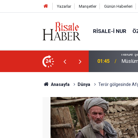
Yazarlar
Manşetler
Günün Haberleri
RISALE-I NUR
Ö
rre-i havaînin kulağına girip dilinden çıktığı
24
01:45
Müslüma
Anasayfa
Dünya
Terör gölgesinde A