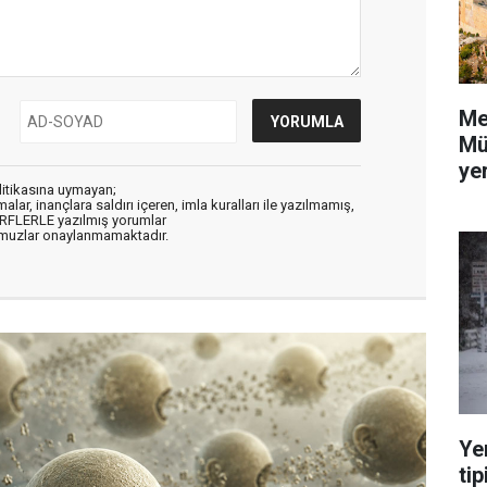
Me
Mü
yer
litikasına uymayan;
alar, inançlara saldırı içeren, imla kuralları ile yazılmamış,
ARFLERLE yazılmış yorumlar
muzlar onaylanmamaktadır.
Ye
tip