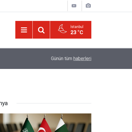
İstanbul
23 °C
01:15
Lût kavmine âid o alt-üst olan şehirleri de kaldır
Günün tüm
haberleri
nya