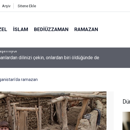
Arşiv
Sitene Ekle
ZEL
İSLAM
BEDIÜZZAMAN
RAMAZAN
nlardan dilinizi çekin, onlardan biri öldüğünde de
fganistan'da ramazan
Dü