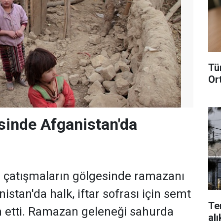
Tü
Or
sinde Afganistan'da
ve çatışmaların gölgesinde ramazanı
istan'da halk, iftar sofrası için semt
Te
n etti. Ramazan geleneği sahurda
alı