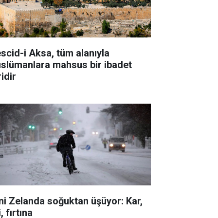
scid-i Aksa, tüm alanıyla
slümanlara mahsus bir ibadet
idir
ni Zelanda soğuktan üşüyor: Kar,
i, fırtına