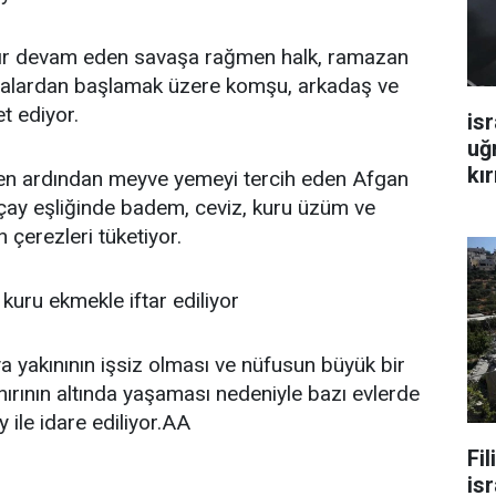
rdır devam eden savaşa rağmen halk, ramazan
balardan başlamak üzere komşu, arkadaş ve
et ediyor.
isr
uğ
kır
en ardından meyve yemeyi tercih eden Afgan
l çay eşliğinde badem, ceviz, kuru üzüm ve
çerezleri tüketiyor.
kuru ekmekle iftar ediliyor
a yakınının işsiz olması ve nüfusun büyük bir
nırının altında yaşaması nedeniyle bazı evlerde
ile idare ediliyor.AA
Fi
isr