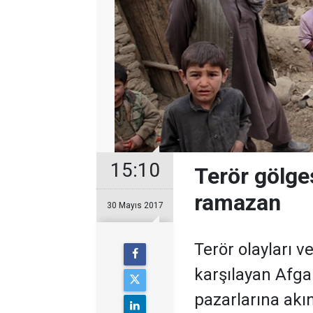
15:10
Terör gölge
ramazan
30 Mayıs 2017
Terör olayları 
karşılayan Afgan
pazarlarına akı