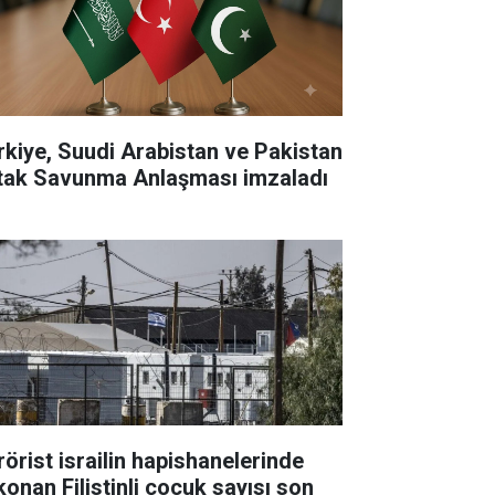
rkiye, Suudi Arabistan ve Pakistan
tak Savunma Anlaşması imzaladı
rörist israilin hapishanelerinde
konan Filistinli çocuk sayısı son