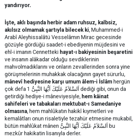
yandırıyor.
İşte, aklı başında herbir adam ruhsuz, kalbsiz,
akılsız olmamak şartıyla bilecek ki
, Muhammed-i
Arabî Aleyhissalâtü Vesselâmın Mirac gecesinde
gözüyle gördüğü saadet-i ebediyenin müjdesini ve
ehl-i imanın Cennetteki
hayat-ı bakiyesinin beşaretini
ve insanın alâkadar olduğu sevdiklerinin
mahvolmadıklarını ve onların zevallerinden sonra yine
görüşmelerinin muhakkak olacağının gayet sürurlu,
mânevî hediyesine karşı umum âlem-i İslâm
hergün
çok defa اَلسَّلاَمُ عَلَيْكَ اَيُّهَا النَّبِىُّ 1 dediği gibi, onun da
getirdiği hediye-i mâneviyesiyle,
hem kâinat
sahifeleri ve tabakaları mektubat-ı Samedaniye
olmasına
, hem mahlûkatın hakikî kıymetleri ve
kemalâtları onun risaletiyle tezahür etmesine mukabil,
bütün mahlûkat mânen اَلسَّلاَمُ عَلَيْكَ اَيُّهَا النَّبِىُّ bu
mezkûr hakikatin lisanıyla derler.