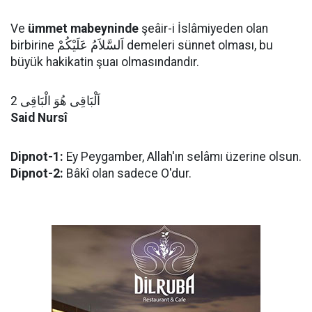
Ve
ümmet mabeyninde
şeâir-i İslâmiyeden olan
birbirine اَلسَّلاَمُ عَلَيْكُمْ demeleri sünnet olması, bu
büyük hakikatin şuaı olmasındandır.
اَلْبَاقِى هُوَ الْبَاقِى 2
Said Nursî
Dipnot-1:
Ey Peygamber, Allah'ın selâmı üzerine olsun.
Dipnot-2:
Bâkî olan sadece O'dur.