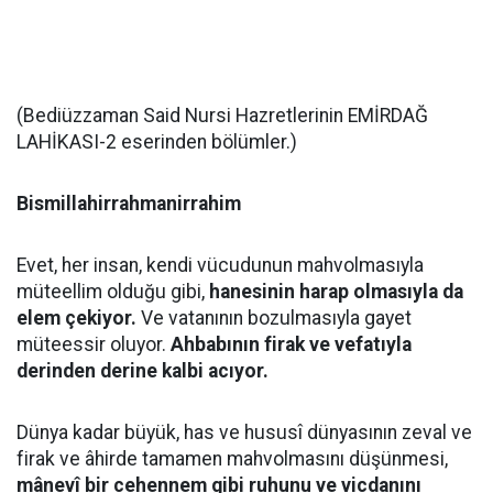
(Bediüzzaman Said Nursi Hazretlerinin EMİRDAĞ
LAHİKASI-2 eserinden bölümler.)
Bismillahirrahmanirrahim
Evet, her insan, kendi vücudunun mahvolmasıyla
müteellim olduğu gibi,
hanesinin harap olmasıyla da
elem çekiyor.
Ve vatanının bozulmasıyla gayet
müteessir oluyor.
Ahbabının firak ve vefatıyla
derinden derine kalbi acıyor.
Dünya kadar büyük, has ve hususî dünyasının zeval ve
firak ve âhirde tamamen mahvolmasını düşünmesi,
mânevî bir cehennem gibi ruhunu ve vicdanını