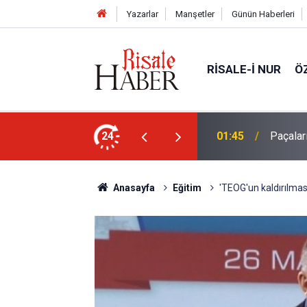
Yazarlar
Manşetler
Günün Haberleri
RISALE-I NUR
Ö
en mahvolmasını düşünmesi, insanın ruhunu
24
01:45
Paçalar
Anasayfa
Eğitim
'TEOG'un kaldırılması