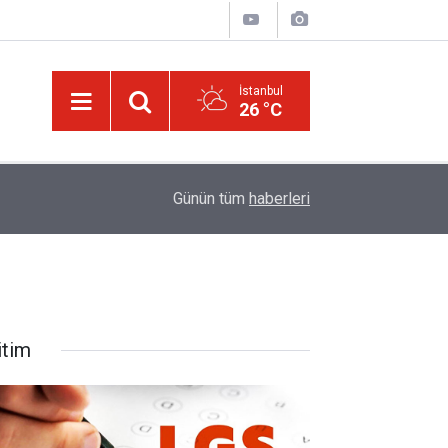
İstanbul
26 °C
01:15
Güldüren de O’dur, ağlatan da O’dur, öldüren de O’
Günün tüm
haberleri
itim