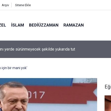
Arşiv
Sitene Ekle
ZEL
İSLAM
BEDIÜZZAMAN
RAMAZAN
ını yerde sürünmeyecek şekilde yukarıda tut
 için bir mani yok'
Eğ