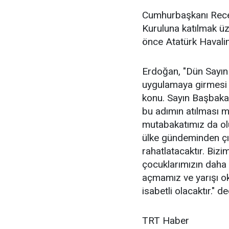
Cumhurbaşkanı Recep
Kuruluna katılmak ü
önce Atatürk Havalim
Erdoğan, "Dün Sayın 
uygulamaya girmesi 
konu. Sayın Başbaka
bu adımın atılması 
mutabakatımız da ol
ülke gündeminden çık
rahatlatacaktır. Biz
çocuklarımızın daha 
açmamız ve yarışı o
isabetli olacaktır." de
TRT Haber