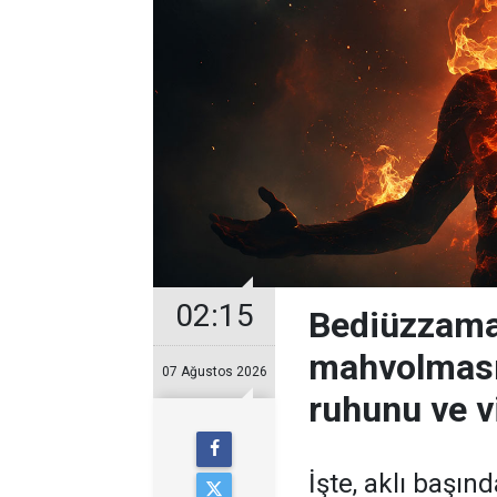
02:15
Bediüzzama
mahvolması
07 Ağustos 2026
ruhunu ve v
İşte, aklı başın