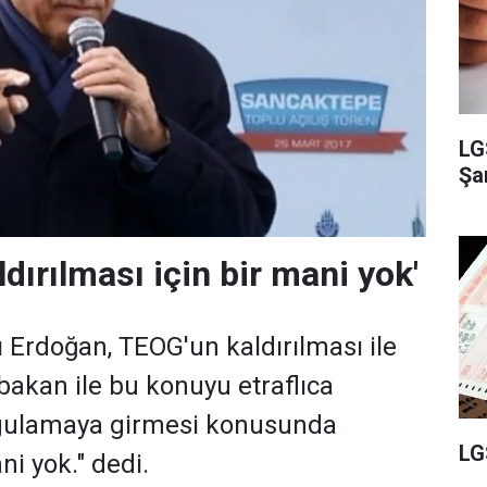
LG
Şam
dırılması için bir mani yok'
Erdoğan, TEOG'un kaldırılması ile
aşbakan ile bu konuyu etraflıca
gulamaya girmesi konusunda
LG
i yok." dedi.