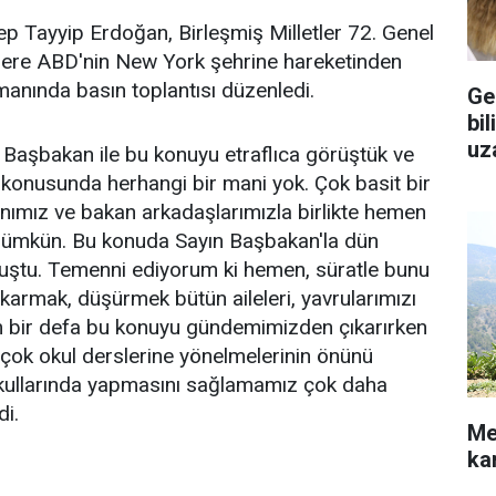
 Tayyip Erdoğan, Birleşmiş Milletler 72. Genel
zere ABD'nin New York şehrine hareketinden
anında basın toplantısı düzenledi.
Ge
bil
uz
Başbakan ile bu konuyu etraflıca görüştük ve
konusunda herhangi bir mani yok. Çok basit bir
nımız ve bakan arkadaşlarımızla birlikte hemen
mümkün. Bu konuda Sayın Başbakan'la dün
uştu. Temenni ediyorum ki hemen, süratle bunu
armak, düşürmek bütün aileleri, yavrularımızı
im bir defa bu konuyu gündemimizden çıkarırken
çok okul derslerine yönelmelerinin önünü
kullarında yapmasını sağlamamız çok daha
di.
Me
ka