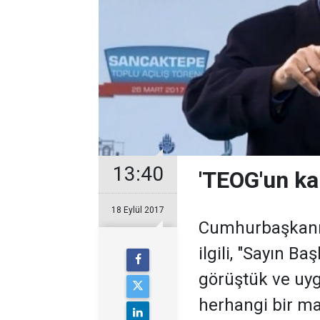
13:40
'TEOG'un kal
18 Eylül 2017
Cumhurbaşkanı 
ilgili, "Sayın B
görüştük ve uy
herhangi bir man