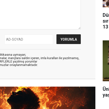
Dün
sı
13
litikasına uymayan;
alar, inançlara saldırı içeren, imla kuralları ile yazılmamış,
ARFLERLE yazılmış yorumlar
muzlar onaylanmamaktadır.
Ün
ya