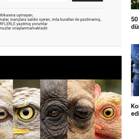
litikasına uymayan;
50
alar, inançlara saldırı içeren, imla kuralları ile yazılmamış,
ARFLERLE yazılmış yorumlar
dü
muzlar onaylanmamaktadır.
Ko
ed