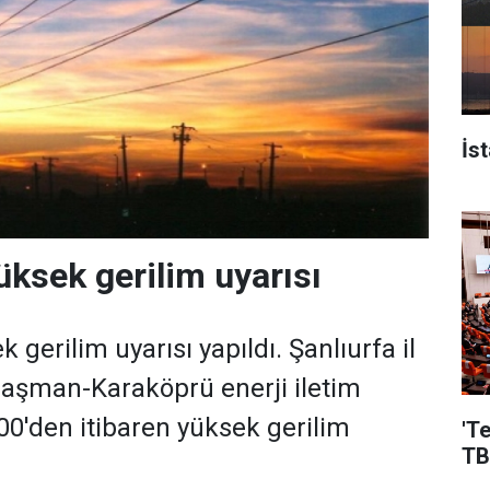
İs
üksek gerilim uyarısı
 gerilim uyarısı yapıldı. Şanlıurfa il
Braşman-Karaköprü enerji iletim
.00'den itibaren yüksek gerilim
'T
TB