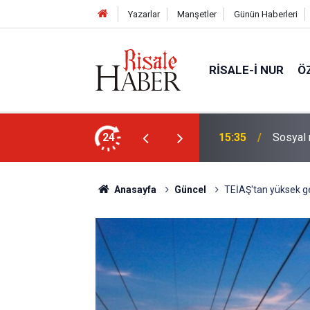
Yazarlar
Manşetler
Günün Haberleri
RISALE-I NUR
Ö
24
15:35
Sosyal 
Anasayfa
Güncel
TEİAŞ'tan yüksek ge