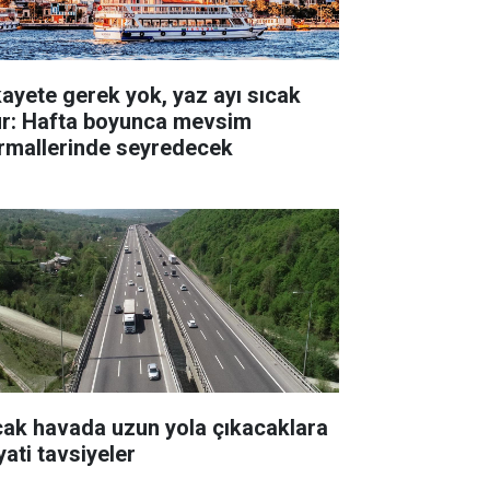
kayete gerek yok, yaz ayı sıcak
ur: Hafta boyunca mevsim
rmallerinde seyredecek
cak havada uzun yola çıkacaklara
yati tavsiyeler