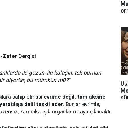
Mu
or
ı-Zafer Dergisi
anlılarda iki gözün, iki kulağın, tek burnun
dir diyorlar, bu mümkün mü?''
Üs
Mc
pılara sahip olması
evrime değil, tam aksine
sü
aratılışa delil teşkil eder.
Bunlar evrimle,
üzensiz, karmakarışık organlar ortaya çıkacaktı.