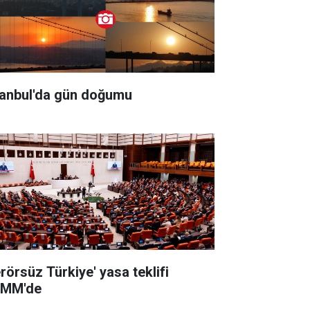
tanbul'da gün doğumu
erörsüz Türkiye' yasa teklifi
MM'de