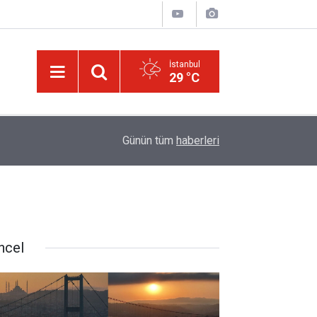
İstanbul
29 °C
israilin esir aldığı Dr. Ebu Safiyye'nin, uğradığı 
14:52
Günün tüm
haberleri
kırıldı
ncel