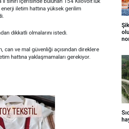
il sınırı içerisinde bulunan 154 Kilovolt'luk
erji iletim hattına yüksek gerilim
i.
Şi
ol
ndan dikkatli olmalarını istedi.
no
, can ve mal güvenliği açısından direklere
etim hattına yaklaşmamaları gerekiyor.
Sı
ha