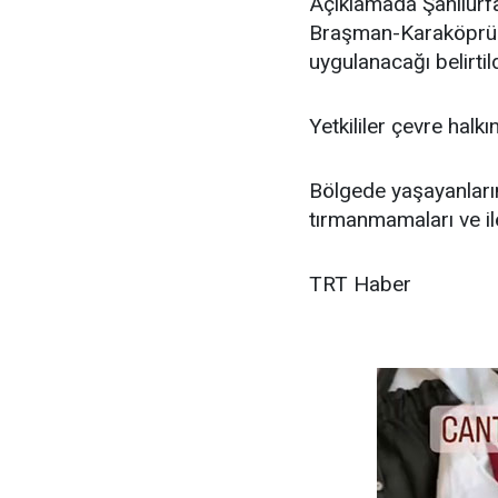
Açıklamada Şanlıurfa 
Braşman-Karaköprü en
uygulanacağı belirtild
Yetkililer çevre halkı
Bölgede yaşayanların
tırmanmamaları ve il
TRT Haber