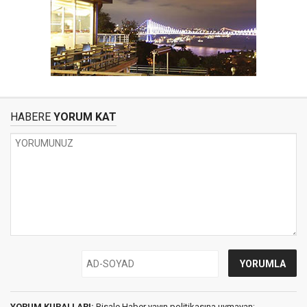
HABERE
YORUM KAT
YORUM KURALLARI:
Risale Haber yayın politikasına uymayan;