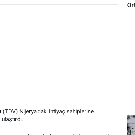
Or
 (TDV) Nijerya'daki ihtiyaç sahiplerine
laştırdı.