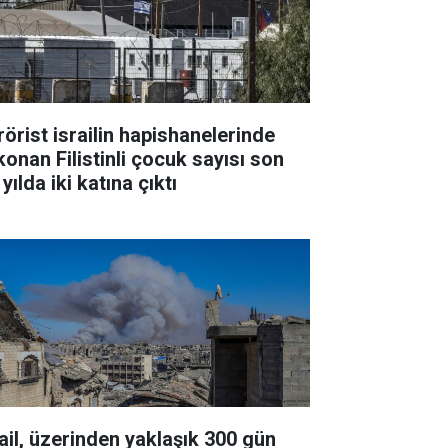
rörist israilin hapishanelerinde
konan Filistinli çocuk sayısı son
 yılda iki katına çıktı
rail, üzerinden yaklaşık 300 gün