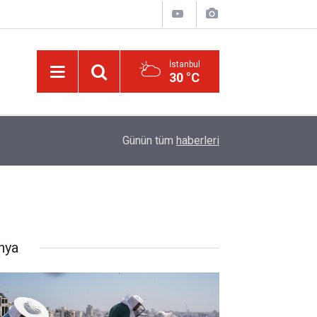
İstanbul
30 °C
ske
11:02
Türkiye-Suudi Arabistan-Pakistan Anlaşması ve 
Günün tüm
haberleri
nya