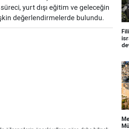
 süreci, yurt dışı eğitim ve geleceğin
işkin değerlendirmelerde bulundu.
Fi
isr
de
Me
Mü