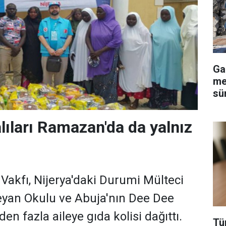
Ga
me
sü
lıları Ramazan'da da yalnız
 Vakfı, Nijerya'daki Durumi Mülteci
eyan Okulu ve Abuja'nın Dee Dee
en fazla aileye gıda kolisi dağıttı.
Tü