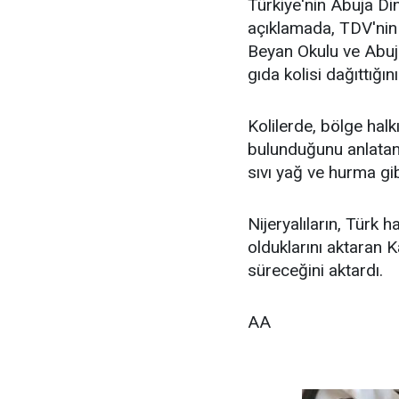
Türkiye'nin Abuja Din
açıklamada, TDV'nin 
Beyan Okulu ve Abuj
gıda kolisi dağıttığın
Kolilerde, bölge halk
bulunduğunu anlatan K
sıvı yağ ve hurma gib
Nijeryalıların, Türk 
olduklarını aktaran K
süreceğini aktardı.
AA