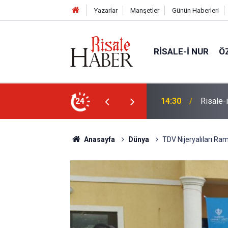
Yazarlar
Manşetler
Günün Haberleri
RISALE-I NUR
Ö
Ünivers
ne, başkasına değil!
24
14:00
atabilir'
Anasayfa
Dünya
TDV Nijeryalıları Ra