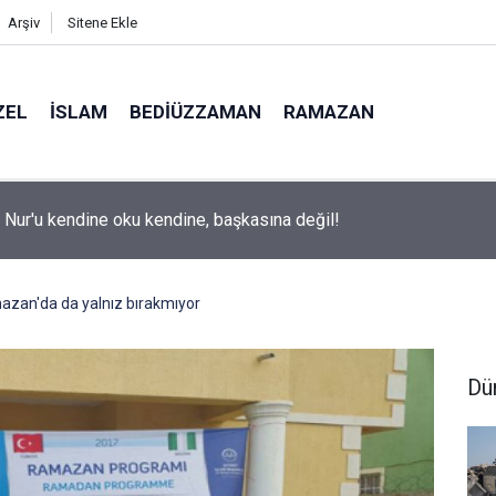
Arşiv
Sitene Ekle
ZEL
İSLAM
BEDIÜZZAMAN
RAMAZAN
ite adaylarına 'Sosyal medyanın yönlendirdiği tercihler kariyeri ri
 uyarısı
mazan'da da yalnız bırakmıyor
Dü