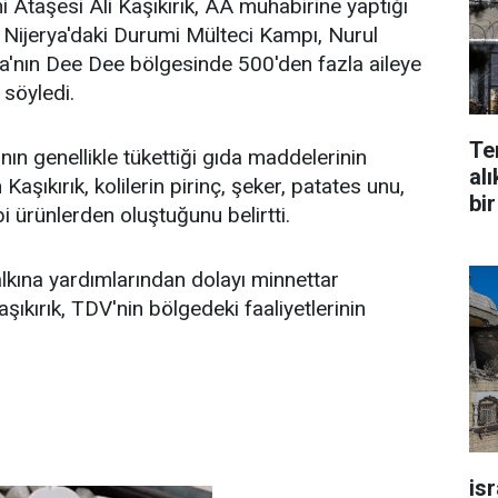
i Ataşesi Ali Kaşıkırık, AA muhabirine yaptığı
Nijerya'daki Durumi Mülteci Kampı, Nurul
a'nın Dee Dee bölgesinde 500'den fazla aileye
ı söyledi.
Te
ının genellikle tükettiği gıda maddelerinin
alı
aşıkırık, kolilerin pirinç, şeker, patates unu,
bir
i ürünlerden oluştuğunu belirtti.
halkına yardımlarından dolayı minnettar
aşıkırık, TDV'nin bölgedeki faaliyetlerinin
is