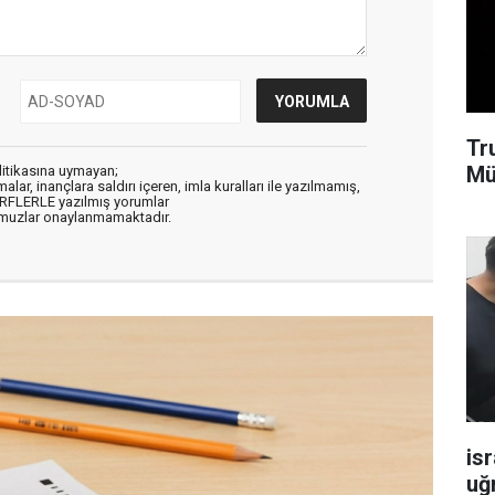
Tr
Mü
litikasına uymayan;
alar, inançlara saldırı içeren, imla kuralları ile yazılmamış,
ARFLERLE yazılmış yorumlar
muzlar onaylanmamaktadır.
isr
uğ