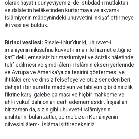
olarak hayat-ı dünyeviyemizi de istibdad-ı mutlaktan
ve dalâletin helâketinden kurtarmaya ve akvam-ı
İslâmiyenin mâbeynindeki uhuvvetini inkişaf ettirmeye
iki vesileyi bulduk.
Birinci vesilesi:
Risale-i Nur'dur ki, uhuvvet-i
imaniyenin inkişafına kuvvet-i iman ile hizmet ettiğine
kat'î delil, emsalsiz bir mazlumiyet ve âcizlik hâletinde
telif edilmesi ve şimdi âlem-i İslâmın ekseri yerlerinde
ve Avrupa ve Amerika'ya da tesirini göstermesi ve
ihtilâlcilere ve dinsiz felsefeye ve otuz seneden beri
dehşetli bir surette maddiyun ve tabiiyun gibi dinsizlik
fikrine karşı galebe çalması ve hiçbir mahkeme ve
ehl-i vukuf dahi onları cerh edememesidir. İnşaallah
bir zaman da, sizin gibi uhuvvet-i İslâmiyenin
anahtarını bulan zatlar, bu mu'cize-i Kur'âniyenin
cilvesini âlem-i İslâma işittireceksiniz.