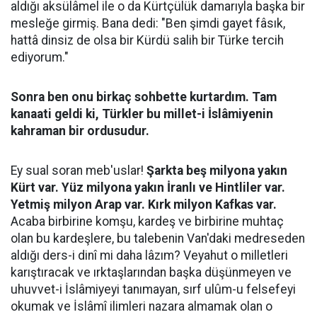
aldığı aksülâmel ile o da Kürtçülük damarıyla başka bir
mesleğe girmiş. Bana dedi: "Ben şimdi gayet fâsık,
hattâ dinsiz de olsa bir Kürdü salih bir Türke tercih
ediyorum."
Sonra ben onu birkaç sohbette kurtardım. Tam
kanaati geldi ki, Türkler bu millet-i İslâmiyenin
kahraman bir ordusudur.
Ey sual soran meb'uslar!
Şarkta beş milyona yakın
Kürt var. Yüz milyona yakın İranlı ve Hintliler var.
Yetmiş milyon Arap var. Kırk milyon Kafkas var.
Acaba birbirine komşu, kardeş ve birbirine muhtaç
olan bu kardeşlere, bu talebenin Van'daki medreseden
aldığı ders-i dinî mi daha lâzım? Veyahut o milletleri
karıştıracak ve ırktaşlarından başka düşünmeyen ve
uhuvvet-i İslâmiyeyi tanımayan, sırf ulûm-u felsefeyi
okumak ve İslâmî ilimleri nazara almamak olan o