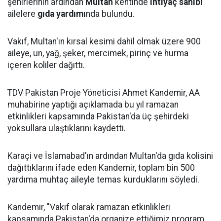
şehirlerinin ardından
Multan
kentinde
ihtiyaç sahibi
ailelere
gıda yardımı
nda bulundu.
Vakıf, Multan'ın kırsal kesimi dahil olmak üzere 900
aileye, un, yağ, şeker, mercimek, pirinç ve hurma
içeren koliler dağıttı.
TDV Pakistan Proje Yöneticisi Ahmet Kandemir, AA
muhabirine yaptığı açıklamada bu yıl ramazan
etkinlikleri kapsamında Pakistan'da üç şehirdeki
yoksullara ulaştıklarını kaydetti.
Karaçi ve İslamabad'ın ardından Multan'da gıda kolisini
dağıttıklarını ifade eden Kandemir, toplam bin 500
yardıma muhtaç aileyle temas kurduklarını söyledi.
Kandemir, "Vakıf olarak ramazan etkinlikleri
kapsamında Pakistan'da organize ettiğimiz program