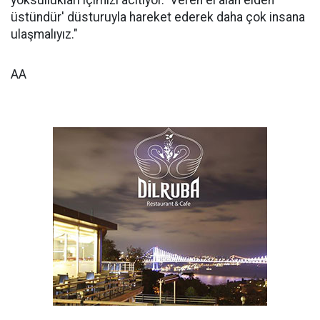
yoksullukları içimizi acıtıyor. 'Veren el alan elden
üstündür' düsturuyla hareket ederek daha çok insana
ulaşmalıyız."
AA