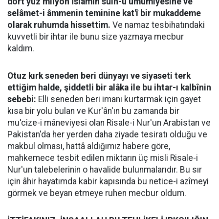
dört yüz milyon İslâmın sulh-u umumiyesine ve
selâmet-i âmmenin teminine kat'î bir mukaddeme
olarak ruhumda hissettim.
Ve namaz tesbihatındaki
kuvvetli bir ihtar ile bunu size yazmaya mecbur
kaldım.
Otuz kırk seneden beri dünyayı ve siyaseti terk
ettiğim halde, şiddetli bir alâka ile bu ihtar-ı kalbînin
sebebi:
Elli seneden beri imanı kurtarmak için gayet
kısa bir yolu bulan ve Kur'ân'ın bu zamanda bir
mu'cize-i mâneviyesi olan Risale-i Nur'un Arabistan ve
Pakistan'da her yerden daha ziyade tesiratı olduğu ve
makbul olması, hattâ aldığımız habere göre,
mahkemece tesbit edilen miktarın üç misli Risale-i
Nur'un talebelerinin o havalide bulunmalarıdır. Bu sır
için âhir hayatımda kabir kapısında bu netice-i azîmeyi
görmek ve beyan etmeye ruhen mecbur oldum.