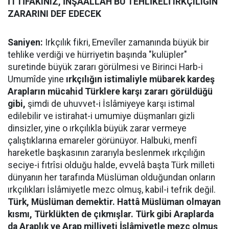
İTTİFAKINIZ, İNŞAALLAH BU TEHLİKELİ IRKÇILIĞIN
ZARARINI DEF EDECEK
Saniyen:
Irkçılık fikri, Emevîler zamanında büyük bir
tehlike verdiği ve hürriyetin başında "kulüpler"
suretinde büyük zararı görülmesi ve Birinci Harb-i
Umumîde yine
ırkçılığın istimaliyle mübarek kardeş
Arapların mücahid Türklere karşı zararı görüldüğü
gibi,
şimdi de uhuvvet-i İslâmiyeye karşı istimal
edilebilir ve istirahat-i umumiye düşmanları gizli
dinsizler, yine o ırkçılıkla büyük zarar vermeye
çalıştıklarına emareler görünüyor. Halbuki, menfî
hareketle başkasının zararıyla beslenmek ırkçılığın
seciye-i fıtrîsi olduğu halde, evvelâ başta Türk milleti
dünyanın her tarafında Müslüman olduğundan onların
ırkçılıkları İslâmiyetle mezc olmuş, kabil-i tefrik değil.
Türk, Müslüman demektir. Hattâ Müslüman olmayan
kısmı, Türklükten de çıkmışlar. Türk gibi Araplarda
da Araplık ve Arap milliyeti İslâmiyetle mezc olmuş