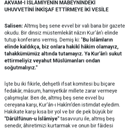
AKVAM-I İSLÂMİYENİN MÂBEYNİNDEKİ
UHUVVETİNİ İNKİŞAF ETTİRMEYE İKİ VESİLE
Salisen:
Altmış beş sene evvel bir vali bana bir gazete
okudu. Bir dinsiz müstemlekât nâzırı Kur'ân'ı elinde
tutup konferans vermiş. Demiş ki: "
Bu İslâmların
elinde kaldıkça, biz onlara hakikî hâkim olamayız,
tahakkümümüz altında tutamayız. Ya Kur'ân'ı sukut
ettirmeliyiz veyahut Müslümanları ondan
soğutmalıyız."
İşte bu iki fikirle, dehşetli ifsat komitesi bu biçare
fedakâr, mâsum, hamiyetkâr millete zarar vermeye
çalışmışlar. Ben de, altmış beş sene evvel bu
cereyana karşı, Kur'ân-ı Hakîm'den istimdat eyledim.
Hakikate karşı kısa bir yol ve bir de pek büyük bir
"Dârülfünun-u İslâmiye"
tasavvuru ile, altmış beş
senedir, âhiretimizi kurtarmak ve onun bir fâidesi