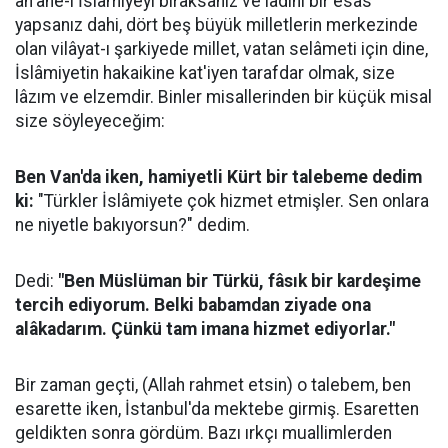
an'ane-i İslâmiyeyi bıraksanız ve lâdinî bir esas
yapsanız dahi, dört beş büyük milletlerin merkezinde
olan vilâyat-ı şarkiyede millet, vatan selâmeti için dine,
İslâmiyetin hakaikine kat'iyen tarafdar olmak, size
lâzım ve elzemdir. Binler misallerinden bir küçük misal
size söyleyeceğim:
Ben Van'da iken, hamiyetli Kürt bir talebeme dedim
ki:
"Türkler İslâmiyete çok hizmet etmişler. Sen onlara
ne niyetle bakıyorsun?" dedim.
Dedi:
"Ben Müslüman bir Türkü, fâsık bir kardeşime
tercih ediyorum. Belki babamdan ziyade ona
alâkadarım. Çünkü tam imana hizmet ediyorlar."
Bir zaman geçti, (Allah rahmet etsin) o talebem, ben
esarette iken, İstanbul'da mektebe girmiş. Esaretten
geldikten sonra gördüm. Bazı ırkçı muallimlerden