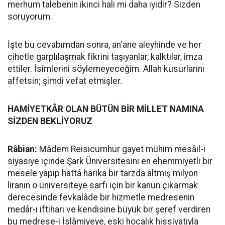
merhum talebenin ikinci hali mi daha iyidir? Sizden
soruyorum.
İşte bu cevabımdan sonra, an'ane aleyhinde ve her
cihetle garplılaşmak fikrini taşıyanlar, kalktılar, imza
ettiler. İsimlerini söylemeyeceğim. Allah kusurlarını
affetsin; şimdi vefat etmişler.
HAMİYETKÂR OLAN BÜTÜN BİR MİLLET NAMINA
SİZDEN BEKLİYORUZ
Râbian:
Mâdem Reisicumhur gayet mühim mesâil-i
siyasiye içinde Şark Üniversitesini en ehemmiyetli bir
mesele yapıp hattâ harika bir tarzda altmış milyon
liranın o üniversiteye sarfı için bir kanun çıkarmak
derecesinde fevkalâde bir hizmetle medresenin
medâr-ı iftiharı ve kendisine büyük bir şeref verdiren
bu medrese-i İslâmiyeye, eski hocalık hissiyatıyla