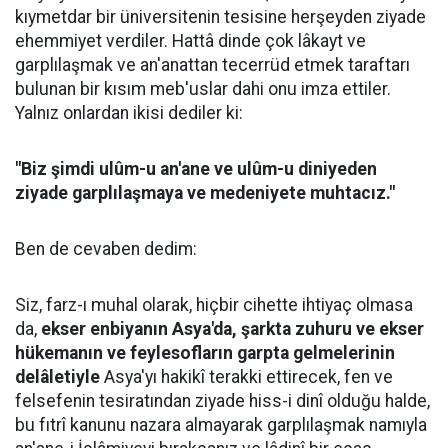
kıymetdar bir üniversitenin tesisine herşeyden ziyade
ehemmiyet verdiler. Hattâ dinde çok lâkayt ve
garplılaşmak ve an'anattan tecerrüd etmek taraftarı
bulunan bir kısım meb'uslar dahi onu imza ettiler.
Yalnız onlardan ikisi dediler ki:
"Biz şimdi ulûm-u an'ane ve ulûm-u diniyeden
ziyade garplılaşmaya ve medeniyete muhtacız."
Ben de cevaben dedim:
Siz, farz-ı muhal olarak, hiçbir cihette ihtiyaç olmasa
da,
ekser enbiyanın Asya'da, şarkta zuhuru ve ekser
hükemanın ve feylesofların garpta gelmelerinin
delâletiyle
Asya'yı hakikî terakki ettirecek, fen ve
felsefenin tesiratından ziyade hiss-i dinî olduğu halde,
bu fıtrî kanunu nazara almayarak garplılaşmak namıyla