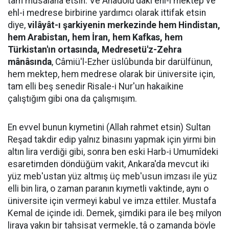
tam musalâha etsin. Ve Anadolu'daki ehl-i mektep ve
ehl-i medrese birbirine yardımcı olarak ittifak etsin
diye,
vilâyât-ı şarkiyenin merkezinde hem Hindistan,
hem Arabistan, hem İran, hem Kafkas, hem
Türkistan'ın ortasında, Medresetü'z-Zehra
mânâsında
, Câmiü'l-Ezher üslûbunda bir darülfünun,
hem mektep, hem medrese olarak bir üniversite için,
tam elli beş senedir Risale-i Nur'un hakaikine
çalıştığım gibi ona da çalışmışım.
En evvel bunun kıymetini (Allah rahmet etsin) Sultan
Reşad takdir edip yalnız binasını yapmak için yirmi bin
altın lira verdiği gibi, sonra ben eski Harb-i Umumîdeki
esaretimden döndüğüm vakit, Ankara'da mevcut iki
yüz meb'ustan yüz altmış üç meb'usun imzası ile yüz
elli bin lira, o zaman paranın kıymetli vaktinde, aynı o
üniversite için vermeyi kabul ve imza ettiler. Mustafa
Kemal de içinde idi. Demek, şimdiki para ile beş milyon
liraya yakın bir tahsisat vermekle, tâ o zamanda böyle