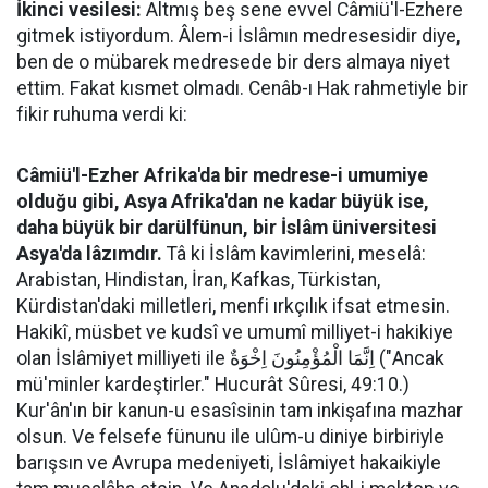
İkinci vesilesi:
Altmış beş sene evvel Câmiü'l-Ezhere
gitmek istiyordum. Âlem-i İslâmın medresesidir diye,
ben de o mübarek medresede bir ders almaya niyet
ettim. Fakat kısmet olmadı. Cenâb-ı Hak rahmetiyle bir
fikir ruhuma verdi ki:
Câmiü'l-Ezher Afrika'da bir medrese-i umumiye
olduğu gibi, Asya Afrika'dan ne kadar büyük ise,
daha büyük bir darülfünun, bir İslâm üniversitesi
Asya'da lâzımdır.
Tâ ki İslâm kavimlerini, meselâ:
Arabistan, Hindistan, İran, Kafkas, Türkistan,
Kürdistan'daki milletleri, menfi ırkçılık ifsat etmesin.
Hakikî, müsbet ve kudsî ve umumî milliyet-i hakikiye
olan İslâmiyet milliyeti ile اِنَّمَا الْمُؤْمِنُونَ اِخْوَةٌ ("Ancak
mü'minler kardeştirler." Hucurât Sûresi, 49:10.)
Kur'ân'ın bir kanun-u esasîsinin tam inkişafına mazhar
olsun. Ve felsefe fünunu ile ulûm-u diniye birbiriyle
barışsın ve Avrupa medeniyeti, İslâmiyet hakaikiyle