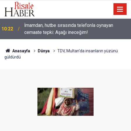
İmamdan, hutbe sırasında telefonla oynayan
10:22
cemaate tepki: Aşağı ineceğim!
Anasayfa
Dünya
TDV, Multan'da insanların yüzünü
güldürdü