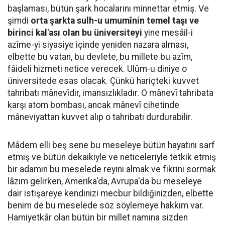
başlaması, bütün şark hocalarını minnettar etmiş. Ve
şimdi
orta şarkta sulh-u umumînin temel taşı ve
birinci kal'ası olan bu üniversiteyi
yine mesâil-i
azîme-yi siyasiye içinde yeniden nazara alması,
elbette bu vatan, bu devlete, bu millete bu azîm,
fâideli hizmeti netice verecek. Ulûm-u diniye o
üniversitede esas olacak. Çünkü hariçteki kuvvet
tahribatı mânevîdir, imansızlıkladır. O mânevî tahribata
karşı atom bombası, ancak mânevî cihetinde
mâneviyattan kuvvet alıp o tahribatı durdurabilir.
Mâdem elli beş sene bu meseleye bütün hayatını sarf
etmiş ve bütün dekaikiyle ve neticeleriyle tetkik etmiş
bir adamın bu meselede reyini almak ve fikrini sormak
lâzım gelirken, Amerika'da, Avrupa'da bu meseleye
dair istişareye kendinizi mecbur bildiğinizden, elbette
benim de bu meselede söz söylemeye hakkım var.
Hamiyetkâr olan bütün bir millet namına sizden