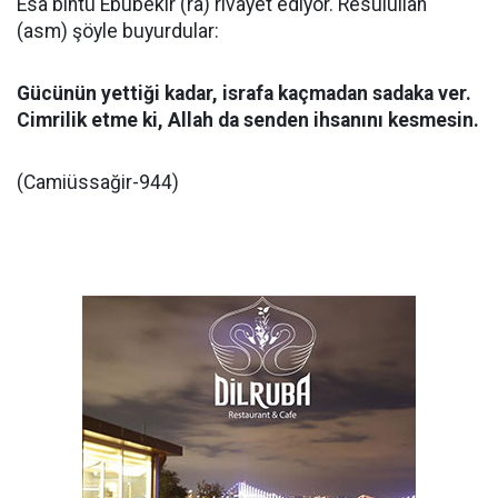
Esa bintü Ebubekir (ra) rivayet ediyor. Resulullah
(asm) şöyle buyurdular:
Gücünün yettiği kadar, israfa kaçmadan sadaka ver.
Cimrilik etme ki, Allah da senden ihsanını kesmesin.
(Camiüssağir-944)