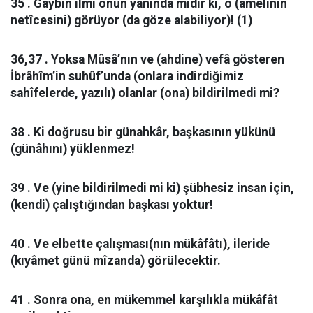
35 . Gaybın ilmi onun yanında mıdır ki, o (amelinin
netîcesini) görüyor (da göze alabiliyor)! (1)
36,37 . Yoksa Mûsâ’nın ve (ahdine) vefâ gösteren
İbrâhîm’in suhûf’unda (onlara indirdiğimiz
sahîfelerde, yazılı) olanlar (ona) bildirilmedi mi?
38 . Ki doğrusu bir günahkâr, başkasının yükünü
(günâhını) yüklenmez!
39 . Ve (yine bildirilmedi mi ki) şübhesiz insan için,
(kendi) çalıştığından başkası yoktur!
40 . Ve elbette çalışması(nın mükâfâtı), ileride
(kıyâmet günü mîzanda) görülecektir.
41 . Sonra ona, en mükemmel karşılıkla mükâfât