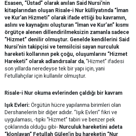
Esasen, “Üstad” olarak anılan Said Nursi’nin
kitaplarından oluşan Risale-i Nur külliyatında “İman
ve Kur’an Hizmeti” olarak ifade ettiği bu kavramın,
aslını ve kaynağını oluşturan “İman ve Kur’an” kısmı
örgütçe alenen dillendirilmeksizin zamanla sadece
“Hizmet” denilir olmuştur. Genelde kendilerini Said
Nursi’nin takipçisi ve temsilcisi sayan nurculuk
hareketi kollarının pek çoğu, oluşumlarını “Hizmet
Hareketi” olarak adlandırsalar da
, “Hizmet” ifadesi
son yıllarda neredeyse tek bir yapı için, yani
Fetullahçılar için kullanılır olmuştur.
Risale-i Nur okuma evlerinden çaldığı bir kavram
Işık Evleri:
Örgütün hücre yapılanma birimleri olan
Dershanelerin bir diğer adıdır. “Işık Evleri” fikri ve
uygulaması, -tıpkı “Hizmet” tabiri ve benzer pek
çoklarında olduğu gibi-
Nurculuk hareketini adeta
“klonlayan” Fetullah Gülen’in bu hareketin “Nur