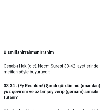
Bismillahirrahmanirrahim
Cenab-ı Hak (c.c), Necm Suresi 33-42. ayetlerinde
meâlen şöyle buyuruyor:
33,34 . (Ey Resûlüm!) Şimdi gördün mü (îmandan)
yüz çevireni ve az bir şey verip (gerisini) sımsıkı
tutanı?