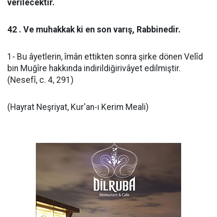
verilecektir.
42 . Ve muhakkak ki en son varış, Rabbinedir.
1- Bu âyetlerin, îmân ettikten sonra şirke dönen Velîd
bin Muğîre hakkında indirildiğirivâyet edilmiştir.
(Nesefî, c. 4, 291)
(Hayrat Neşriyat, Kur'an-ı Kerim Meali)