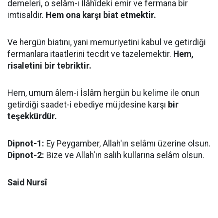
demeleri, o selâm-ı İlâhîdeki emir ve fermana bir
imtisaldir.
Hem ona karşı biat etmektir.
Ve hergün biatını, yani memuriyetini kabul ve getirdiği
fermanlara itaatlerini tecdit ve tazelemektir.
Hem,
risaletini bir tebriktir.
Hem, umum âlem-i İslâm hergün bu kelime ile onun
getirdiği saadet-i ebediye müjdesine karşı
bir
teşekkürdür.
Dipnot-1:
Ey Peygamber, Allah'ın selâmı üzerine olsun.
Dipnot-2:
Bize ve Allah'ın salih kullarına selâm olsun.
Said Nursî