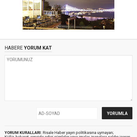
HABERE
YORUM KAT
YORUM KURALLARI:
Risale Haber yayın politikasına uymayan;
Küfür, hakaret, rencide edici cümleler veya imalar, inançlara saldırı içeren,