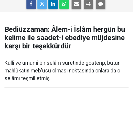
Bediüzzaman: Âlem-i İslâm hergün bu
kelime ile saadet-i ebediye müjdesine
karşı bir teşekkürdür
Küllî ve umumî bir selâm suretinde gösterip, bütün
mahlûkatın meb'usu olması noktasında onlara da o
selâmı teşmil etmiş