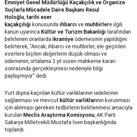
Emniyet Genel Müdürlüğü
Kaçakçılık ve Organize
Suçlarla Mücadele Daire Başkanı Resul
Holoğlu
,
tarihi eser
kaçakçılığı
konusunda
ihbarcı
ve
muhbirle
r
e ilgili
kanun uyarınca
Kültür ve Turizm Bakanlığı
tarafından
belirlenen oranlarda
ikrami
ye
ödemesinin yapıldığını
belirterek, "Ancak, ihbarcı ve muhbirler, ele geçirilen
eserlere biçilen değerlerin düşük olması ve
ödemenin, ortalama 3 yıl süren mahkeme kararı
sonrasında gerçekleşmesi nedeniyle bilgi
paylaşmıyor" dedi.
Yurt dışına kaçırılan kültür varlıklarının iadelerinin
sağlanması ve mevcut
kültür varlıkları
nın korunması
için alınması gereken tedbirlerin belirlenmesi amacıyla
kurulan
Meclis Araştırma Komisyonu
, AK Parti
Sakarya Milletvekili Mustafa İsen başkanlığında
toplandı.