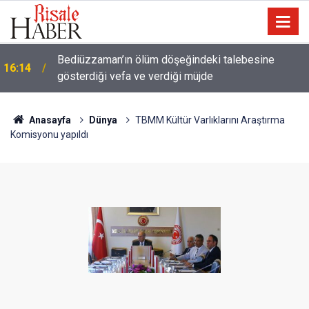
Meta'ya çocuk güvenliği davasında rekor ceza: 567
14:57
milyon dolar ödeyecek
Anasayfa
Dünya
TBMM Kültür Varlıklarını Araştırma
Komisyonu yapıldı