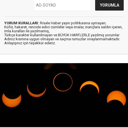
YORUM KURALLARI:
Risale Haber yayın politikasına uymayan;
Küfür, hakaret, rencide edici cümleler veya imalar, inançlara saldırı içeren,
imla kuralları ile yazılmamış,
Türkçe karakter kullanılmayan ve BÜYÜK HARFLERLE yazılmış yorumlar
Adınız kısmına uygun olmayan ve saçma rumuzlar onaylanmamaktadır.
Anlayışınız için teşekkür ederiz.