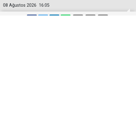
08 Ağustos 2026
16:05
Güneş Tutulması 12 Ağustos'ta:
Türkiye'den görülecek mi?
TÜBİTAK Türkiye Ulusal Gözlemevleri'nin Gök Olayları
Yıllığı'nın 2026 sayısına göre; Ağustos ayında hem
Güneş hem de Ay Tutulması gerçekleşecek