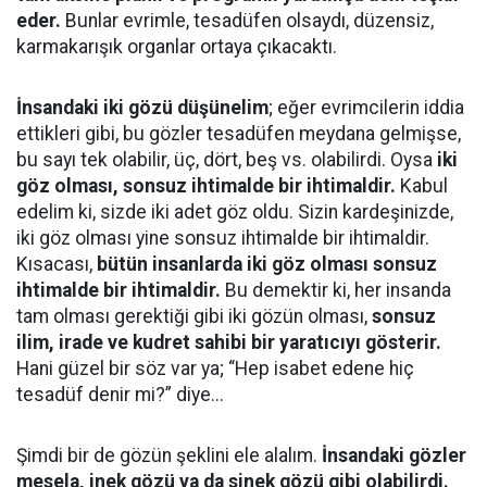
eder.
Bunlar evrimle, tesadüfen olsaydı, düzensiz,
karmakarışık organlar ortaya çıkacaktı.
İnsandaki iki gözü düşünelim
; eğer evrimcilerin iddia
ettikleri gibi, bu gözler tesadüfen meydana gelmişse,
bu sayı tek olabilir, üç, dört, beş vs. olabilirdi. Oysa
iki
göz olması, sonsuz ihtimalde bir ihtimaldir.
Kabul
edelim ki, sizde iki adet göz oldu. Sizin kardeşinizde,
iki göz olması yine sonsuz ihtimalde bir ihtimaldir.
Kısacası,
bütün insanlarda iki göz olması sonsuz
ihtimalde bir ihtimaldir.
Bu demektir ki, her insanda
tam olması gerektiği gibi iki gözün olması,
sonsuz
ilim, irade ve kudret sahibi bir yaratıcıyı gösterir.
Hani güzel bir söz var ya; “Hep isabet edene hiç
tesadüf denir mi?” diye...
Şimdi bir de gözün şeklini ele alalım.
İnsandaki gözler
mesela, inek gözü ya da sinek gözü gibi olabilirdi.