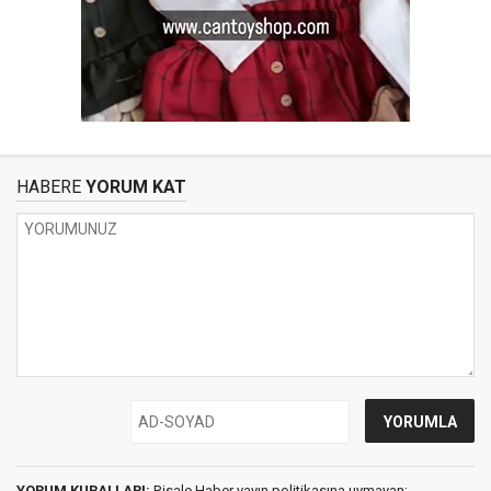
HABERE
YORUM KAT
YORUM KURALLARI:
Risale Haber yayın politikasına uymayan;