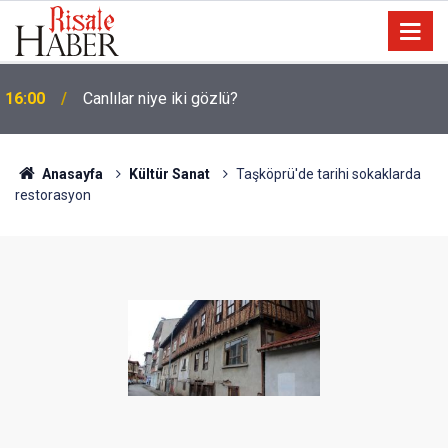
15:35
Sosyal medya, derslerde başarısızlığa yol açıyor
Anasayfa
Kültür Sanat
Taşköprü'de tarihi sokaklarda
restorasyon