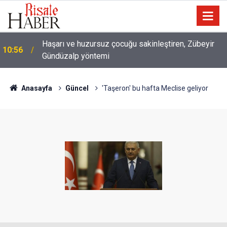
10:00
Niye 'dilimin ucunda' demek zorunda kalıyoruz?
Anasayfa
Güncel
'Taşeron' bu hafta Meclise geliyor