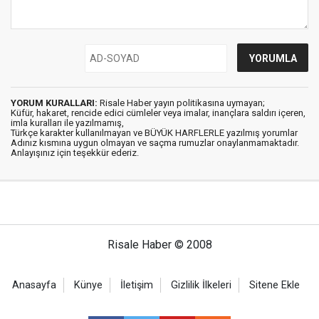
YORUM KURALLARI:
Risale Haber yayın politikasına uymayan;
Küfür, hakaret, rencide edici cümleler veya imalar, inançlara saldırı içeren,
imla kuralları ile yazılmamış,
Türkçe karakter kullanılmayan ve BÜYÜK HARFLERLE yazılmış yorumlar
Adınız kısmına uygun olmayan ve saçma rumuzlar onaylanmamaktadır.
Anlayışınız için teşekkür ederiz.
Risale Haber © 2008
Anasayfa
Künye
İletişim
Gizlilik İlkeleri
Sitene Ekle