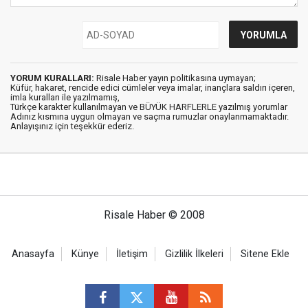
YORUM KURALLARI:
Risale Haber yayın politikasına uymayan;
Küfür, hakaret, rencide edici cümleler veya imalar, inançlara saldırı içeren,
imla kuralları ile yazılmamış,
Türkçe karakter kullanılmayan ve BÜYÜK HARFLERLE yazılmış yorumlar
Adınız kısmına uygun olmayan ve saçma rumuzlar onaylanmamaktadır.
Anlayışınız için teşekkür ederiz.
Risale Haber © 2008
Anasayfa
Künye
İletişim
Gizlilik İlkeleri
Sitene Ekle