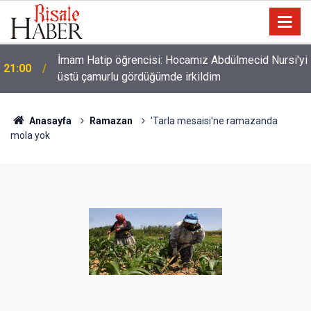
İmam Hatip öğrencisi: Hocamız Abdülmecid Nursi'yi
21:00
üstü çamurlu gördüğümde irkildim
Anasayfa
Ramazan
'Tarla mesaisi'ne ramazanda
mola yok