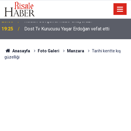
19:25
Dost Tv Kurucusu Yaşar Erdoğan vefat etti
Anasayfa
Foto Galeri
Manzara
Tarihi kentte kış
güzelliği