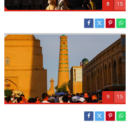
8
15
9
15