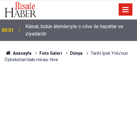
Kâinat, bütün âlemleriyle o cilve ile hayattar ve
00:01
ziyadardır
Anasayfa
Foto Galeri
Dünya
Tarihi İpek Yolu'nun
Özbekistan'daki mirası: Hive