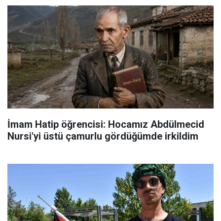
İmam Hatip öğrencisi: Hocamız Abdülmecid
Nursi'yi üstü çamurlu gördüğümde irkildim