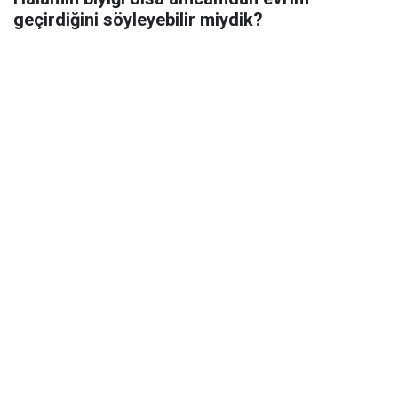
geçirdiğini söyleyebilir miydik?