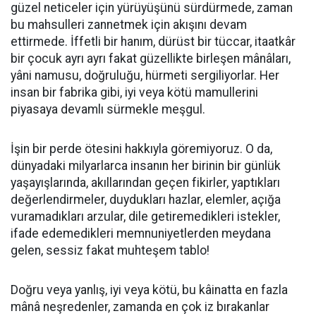
güzel neticeler için yürüyüşünü sürdürmede, zaman
bu mahsulleri zannetmek için akışını devam
ettirmede. İffetli bir hanım, dürüst bir tüccar, itaatkâr
bir çocuk ayrı ayrı fakat güzellikte birleşen mânâları,
yâni namusu, doğruluğu, hürmeti sergiliyorlar. Her
insan bir fabrika gibi, iyi veya kötü mamullerini
piyasaya devamlı sürmekle meşgul.
İşin bir perde ötesini hakkıyla göremiyoruz. O da,
dünyadaki milyarlarca insanın her birinin bir günlük
yaşayışlarında, akıllarından geçen fikirler, yaptıkları
değerlendirmeler, duydukları hazlar, elemler, açığa
vuramadıkları arzular, dile getiremedikleri istekler,
ifade edemedikleri memnuniyetlerden meydana
gelen, sessiz fakat muhteşem tablo!
Doğru veya yanlış, iyi veya kötü, bu kâinatta en fazla
mânâ neşredenler, zamanda en çok iz bırakanlar