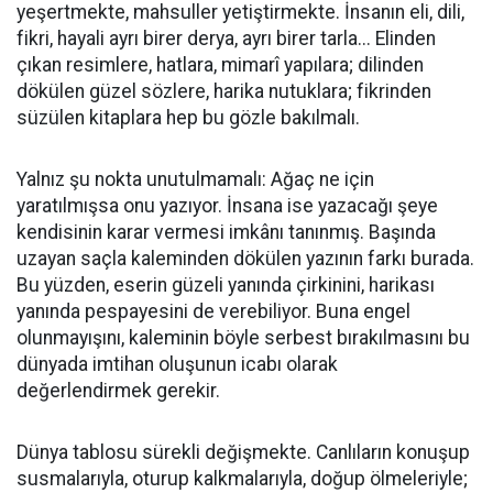
yeşertmekte, mahsuller yetiştirmekte. İnsanın eli, dili,
fikri, hayali ayrı birer derya, ayrı birer tarla... Elinden
çıkan resimlere, hatlara, mimarî yapılara; dilinden
dökülen güzel sözlere, harika nutuklara; fikrinden
süzülen kitaplara hep bu gözle bakılmalı.
Yalnız şu nokta unutulmamalı: Ağaç ne için
yaratılmışsa onu yazıyor. İnsana ise yazacağı şeye
kendisinin karar vermesi imkânı tanınmış. Başında
uzayan saçla kaleminden dökülen yazının farkı burada.
Bu yüzden, eserin güzeli yanında çirkinini, harikası
yanında pespayesini de verebiliyor. Buna engel
olunmayışını, kaleminin böyle serbest bırakılmasını bu
dünyada imtihan oluşunun icabı olarak
değerlendirmek gerekir.
Dünya tablosu sürekli değişmekte. Canlıların konuşup
susmalarıyla, oturup kalkmalarıyla, doğup ölmeleriyle;