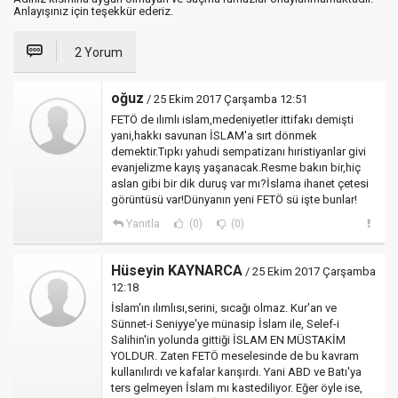
Anlayışınız için teşekkür ederiz.
2 Yorum
oğuz
/ 25 Ekim 2017 Çarşamba 12:51
FETÖ de ılımlı islam,medeniyetler ittifakı demişti
yani,hakkı savunan İSLAM'a sırt dönmek
demektir.Tıpkı yahudi sempatizanı hıristiyanlar givi
evanjelizme kayış yaşanacak.Resme bakın bir,hiç
aslan gibi bir dik duruş var mı?İslama ihanet çetesi
görüntüsü var!Dünyanın yeni FETÖ sü işte bunlar!
Yanıtla
(0)
(0)
Hüseyin KAYNARCA
/ 25 Ekim 2017 Çarşamba
12:18
İslam'ın ılımlısı,serini, sıcağı olmaz. Kur'an ve
Sünnet-i Seniyye'ye münasip İslam ile, Selef-i
Salihin'in yolunda gittiği İSLAM EN MÜSTAKİM
YOLDUR. Zaten FETÖ meselesinde de bu kavram
kullanılırdı ve kafalar karışırdı. Yani ABD ve Batı'ya
ters gelmeyen İslam mı kastediliyor. Eğer öyle ise,