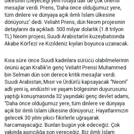
ülkesinin izleyeceği yeni rotaya dair de çok önemli
mesajlar verdi. Prens, 'Daha önce olduğumuz yere,
tüm dinlere ve dünyaya açık ılımlı İslam ülkesine
dönüyoruz' dedi. Veliaht Prens, dün Neom projesinin
detaylarını da açıkladı. 500 milyar dolarlık (1.8 trilyon
TL) Neom projesi, Suudi Arabistan’ın kuzeybatısında
Akabe Körfezi ve Kızıldeniz kıyıları boyunca uzanacak.
Kısa süre önce Suudi kadınlara sürücü olabilmelerinin
önünü açan Krallık’ın genç Veliaht Prensi Muhammed
bin Selman dün son derece kritik mesajlar verdi.
Suudi Arabistan, Mısır ve Ürdün’ü kapsayacak “Neom”
adlı yeni iş, endüstri ve yaşam bölgesinin duyurusunu
yaptığı konuşmasında 32 yaşındaki genç devlet adamı,
“Daha önce olduğumuz yere, tüm dinlere ve dünyaya
açık bir ılımlı İslam ülkesine dönüyoruz. Hayatlarımızın
gelecek 30 yılını yıkıcı fikirlerle uğraşarak
harcamayacağız. Bunları bugün yok edeceğiz. Çok
yakında aşırıcılığa son vereceğiz. Biz ılımlı İslam