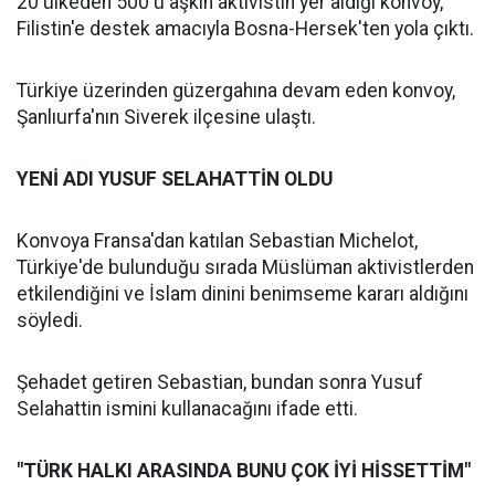
20 ülkeden 500'ü aşkın aktivistin yer aldığı konvoy,
Filistin'e destek amacıyla Bosna-Hersek'ten yola çıktı.
Türkiye üzerinden güzergahına devam eden konvoy,
Şanlıurfa'nın Siverek ilçesine ulaştı.
YENİ ADI YUSUF SELAHATTİN OLDU
Konvoya Fransa'dan katılan Sebastian Michelot,
Türkiye'de bulunduğu sırada Müslüman aktivistlerden
etkilendiğini ve İslam dinini benimseme kararı aldığını
söyledi.
Şehadet getiren Sebastian, bundan sonra Yusuf
Selahattin ismini kullanacağını ifade etti.
"TÜRK HALKI ARASINDA BUNU ÇOK İYİ HİSSETTİM"