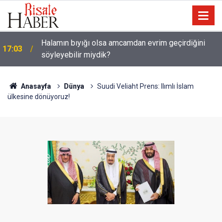
Halamın bıyığı olsa amcamdan evrim geçirdiğini
17:03
söyleyebilir miydik?
Anasayfa
Dünya
Suudi Veliaht Prens: Ilımlı İslam
ülkesine dönüyoruz!