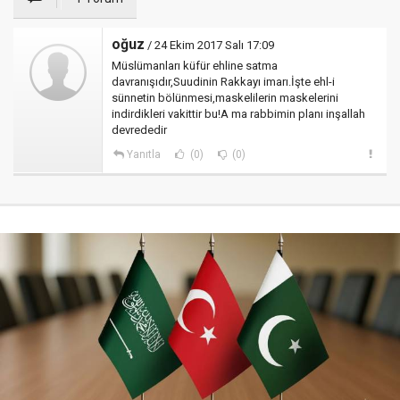
oğuz
/ 24 Ekim 2017 Salı 17:09
Müslümanları küfür ehline satma
davranışıdır,Suudinin Rakkayı imarı.İşte ehl-i
sünnetin bölünmesi,maskelilerin maskelerini
indirdikleri vakittir bu!A ma rabbimin planı inşallah
devrededir
Yanıtla
(0)
(0)