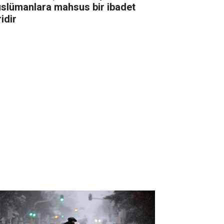
slümanlara mahsus bir ibadet
idir