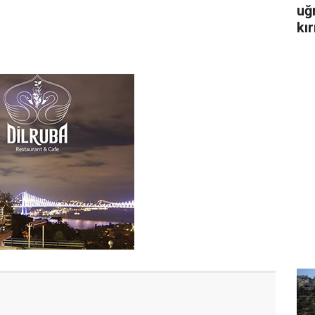
uğ
kır