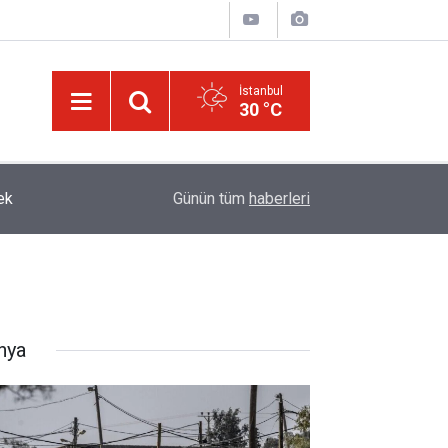
İstanbul
30 °C
Terörist israilin hapishanelerinde alıkonan Filisti
13:30
Günün tüm
haberleri
iki katına çıktı
nya