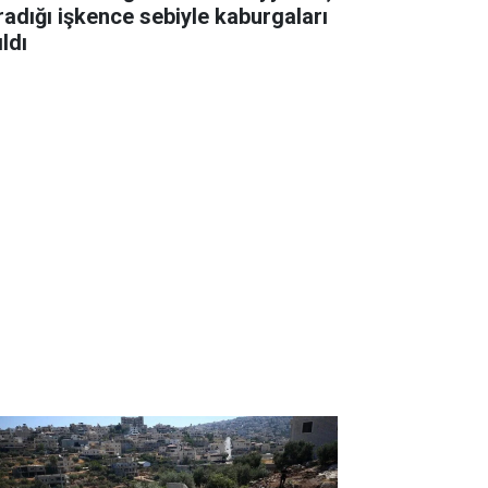
radığı işkence sebiyle kaburgaları
ıldı