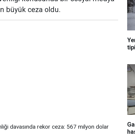
en büyük ceza oldu.
Ye
tip
Ga
liği davasında rekor ceza: 567 milyon dolar
ha