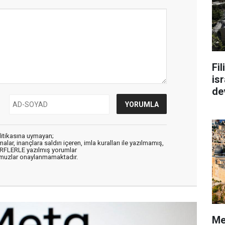
Fi
isr
de
litikasına uymayan;
alar, inançlara saldırı içeren, imla kuralları ile yazılmamış,
ARFLERLE yazılmış yorumlar
muzlar onaylanmamaktadır.
Me