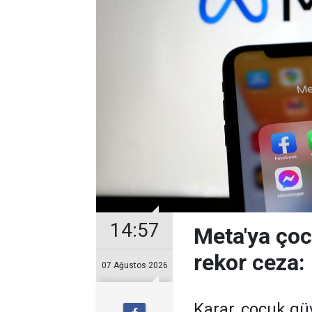
14:57
Meta'ya çoc
rekor ceza:
07 Ağustos 2026
Karar, çocuk gü