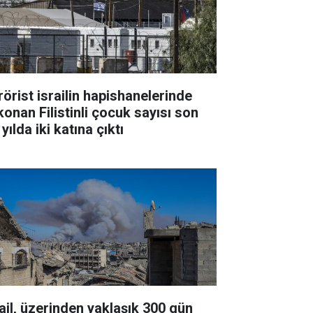
rörist israilin hapishanelerinde
konan Filistinli çocuk sayısı son
 yılda iki katına çıktı
rail, üzerinden yaklaşık 300 gün