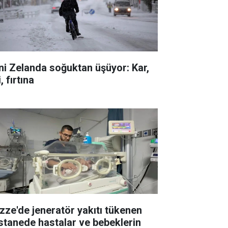
ni Zelanda soğuktan üşüyor: Kar,
i, fırtına
zze'de jeneratör yakıtı tükenen
stanede hastalar ve bebeklerin