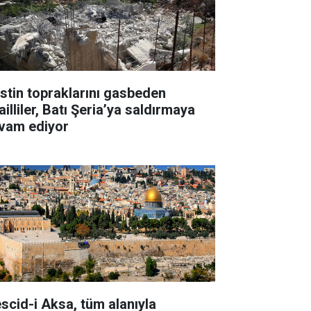
listin topraklarını gasbeden
ailliler, Batı Şeria’ya saldırmaya
vam ediyor
scid-i Aksa, tüm alanıyla