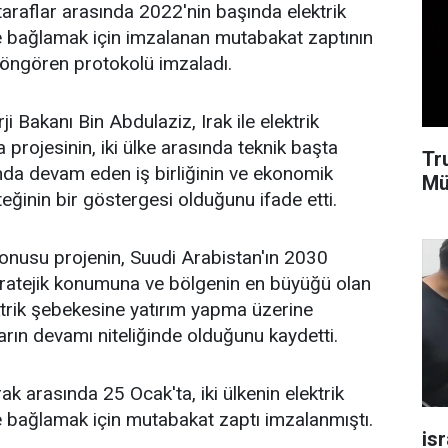
araflar arasında 2022'nin başında elektrik
ne bağlamak için imzalanan mutabakat zaptının
 öngören protokolü imzaladı.
i Bakanı Bin Abdulaziz, Irak ile elektrik
projesinin, iki ülke arasında teknik başta
Tr
nda devam eden iş birliğinin ve ekonomik
Mü
isteğinin bir göstergesi olduğunu ifade etti.
onusu projenin, Suudi Arabistan'ın 2030
stratejik konumuna ve bölgenin en büyüğü olan
trik şebekesine yatırım yapma üzerine
ın devamı niteliğinde olduğunu kaydetti.
rak arasında 25 Ocak'ta, iki ülkenin elektrik
ne bağlamak için mutabakat zaptı imzalanmıştı.
isr