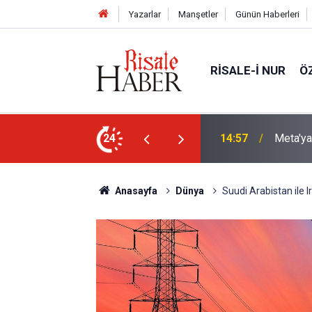
Yazarlar
Manşetler
Günün Haberleri
RISALE-I NUR
Ö
nda rekor ceza: 567 milyon dolar ödeyecek
24
13:40
Çile çek
Anasayfa
Dünya
Suudi Arabistan ile I