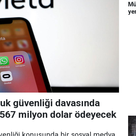
Mü
yer
uk güvenliği davasında
 567 milyon dolar ödeyecek
venliği konusunda bir sosyal medya