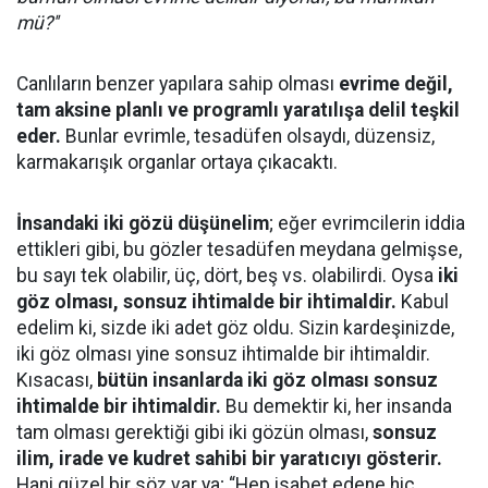
mü?''
Canlıların benzer yapılara sahip olması
evrime değil,
tam aksine planlı ve programlı yaratılışa delil teşkil
eder.
Bunlar evrimle, tesadüfen olsaydı, düzensiz,
karmakarışık organlar ortaya çıkacaktı.
İnsandaki iki gözü düşünelim
; eğer evrimcilerin iddia
ettikleri gibi, bu gözler tesadüfen meydana gelmişse,
bu sayı tek olabilir, üç, dört, beş vs. olabilirdi. Oysa
iki
göz olması, sonsuz ihtimalde bir ihtimaldir.
Kabul
edelim ki, sizde iki adet göz oldu. Sizin kardeşinizde,
iki göz olması yine sonsuz ihtimalde bir ihtimaldir.
Kısacası,
bütün insanlarda iki göz olması sonsuz
ihtimalde bir ihtimaldir.
Bu demektir ki, her insanda
tam olması gerektiği gibi iki gözün olması,
sonsuz
ilim, irade ve kudret sahibi bir yaratıcıyı gösterir.
Hani güzel bir söz var ya; “Hep isabet edene hiç