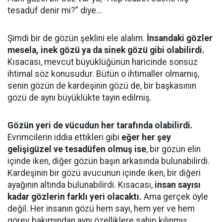
tesadüf denir mi?” diye...
Şimdi bir de gözün şeklini ele alalım.
İnsandaki gözler
mesela, inek gözü ya da sinek gözü gibi olabilirdi.
Kısacası, mevcut büyüklüğünün haricinde sonsuz
ihtimal söz konusudur. Bütün o ihtimaller olmamış,
senin gözün de kardeşinin gözü de, bir başkasının
gözü de aynı büyüklükte tayin edilmiş.
Gözün yeri de vücudun her tarafında olabilirdi.
Evrimcilerin iddia ettikleri gibi
eğer her şey
gelişigüzel ve tesadüfen olmuş ise
, bir gözün elin
içinde iken, diğer gözün başın arkasında bulunabilirdi.
Kardeşinin bir gözü avucunun içinde iken, bir diğeri
ayağının altında bulunabilirdi. Kısacası,
insan sayısı
kadar gözlerin farklı yeri olacaktı.
Ama gerçek öyle
değil. Her insanın gözü hem sayı, hem yer ve hem
görev bakımından aynı özelliklere sahip kılınmış.