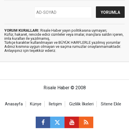
YORUM KURALLARI:
Risale Haber yayın politikasına uymayan;
Küfür, hakaret, rencide edici cümleler veya imalar, inançlara saldırı içeren,
imla kuralları ile yazılmamış,
Türkçe karakter kullanılmayan ve BÜYÜK HARFLERLE yazılmış yorumlar
Adınız kısmına uygun olmayan ve saçma rumuzlar onaylanmamaktadır.
Anlayışınız için teşekkür ederiz.
Risale Haber © 2008
Anasayfa
Künye
İletişim
Gizlilik İlkeleri
Sitene Ekle