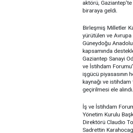
aktörü, Gaziantep’t
biraraya geldi.
Birleşmiş Milletler 
yürütülen ve Avrupa B
Güneydoğu Anadolu Bö
kapsamında destekle
Gaziantep Sanayi Od
ve İstihdam Forumu”nd
işgücü piyasasının h
kaynağı ve istihdam f
geçirilmesi ele alındı
İş ve İstihdam Foru
Yönetim Kurulu Başk
Direktörü Claudio T
Sadrettin Karahocagi