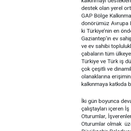
kalkınmayı desteklem
destek olan yerel or
GAP Bölge Kalkınma 
donörümüz Avrupa Bir
ki Türkiye’nin en ön
Gaziantep’in ev sahip
ve ev sahibi toplulukl
çabaların tüm ülkeye
Türkiye ve Türk iş dün
çok çeşitli ve dinam
olanaklarına erişimin
kalkınmaya katkıda 
İki gün boyunca dev
çalıştayları içeren İ
Oturumlar, İşverenler
Oturumlar olmak üzer