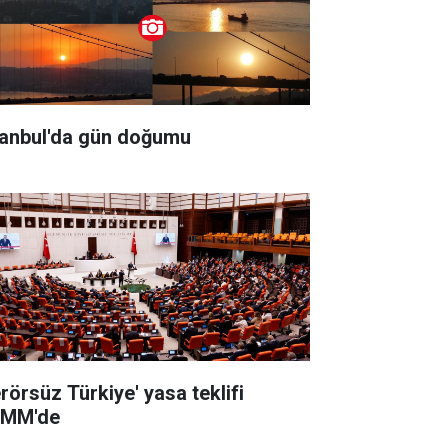
tanbul'da gün doğumu
erörsüz Türkiye' yasa teklifi
MM'de