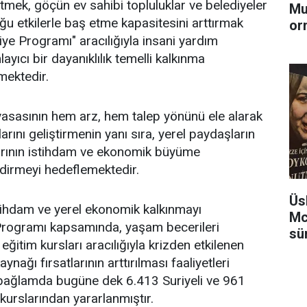
fletmek, göçün ev sahibi topluluklar ve belediyeler
Mu
u etkilerle baş etme kapasitesini arttırmak
or
ye Programı" aracılığıyla insani yardım
ıcı bir dayanıklılık temelli kalkınma
mektedir.
yasasının hem arz, hem talep yönünü ele alarak
arını geliştirmenin yanı sıra, yerel paydaşların
larının istihdam ve ekonomik büyüme
ndirmeyi hedeflemektedir.
Üs
tihdam ve yerel ekonomik kalkınmayı
Mc
Programı kapsamında, yaşam becerileri
sü
 eğitim kursları aracılığıyla krizden etkilenen
ynağı fırsatlarının arttırılması faaliyetleri
 bağlamda bugüne dek 6.413 Suriyeli ve 961
kurslarından yararlanmıştır.