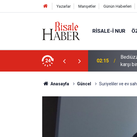
Yazarlar
Manşetler
Günün Haberleri
RISALE-I NUR
Ö
Bediüzz
n hikmetini anlayan bir marifetle zenginleştir
24
02:15
karşı bi
Anasayfa
Güncel
Suriyeliler ve ev sa