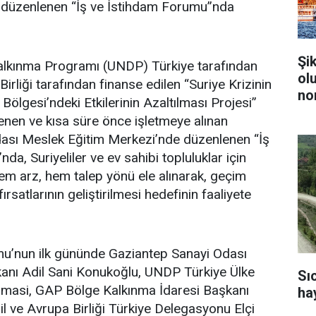
e düzenlenen “İş ve İstihdam Forumu”nda
Şi
Kalkınma Programı (UNDP) Türkiye tarafından
ol
irliği tarafından finanse edilen “Suriye Krizinin
no
lgesi’ndeki Etkilerinin Azaltılması Projesi”
nen ve kısa süre önce işletmeye alınan
ası Meslek Eğitim Merkezi’nde düzenlenen “İş
a, Suriyeliler ve ev sahibi topluluklar için
em arz, hem talep yönü ele alınarak, geçim
ırsatlarının geliştirilmesi hedefinin faaliyete
.
mu’nun ilk gününde Gaziantep Sanayi Odası
anı Adil Sani Konukoğlu, UNDP Türkiye Ülke
Sı
omasi, GAP Bölge Kalkınma İdaresi Başkanı
ha
l ve Avrupa Birliği Türkiye Delegasyonu Elçi