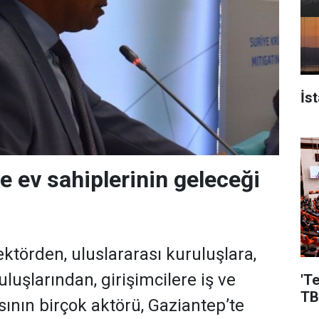
İs
ve ev sahiplerinin geleceği
ktörden, uluslararası kuruluşlara,
uluşlarından, girişimcilere iş ve
'T
TB
ının birçok aktörü, Gaziantep’te