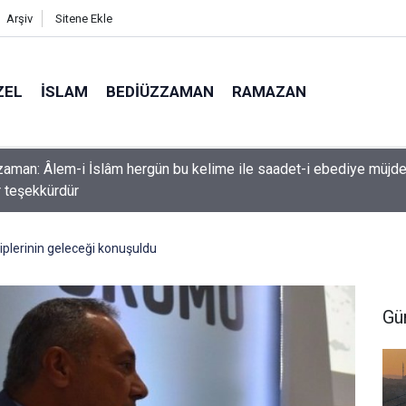
Arşiv
Sitene Ekle
ZEL
İSLAM
BEDIÜZZAMAN
RAMAZAN
aman: Âlem-i İslâm hergün bu kelime ile saadet-i ebediye müjd
r teşekkürdür
hiplerinin geleceği konuşuldu
Gü