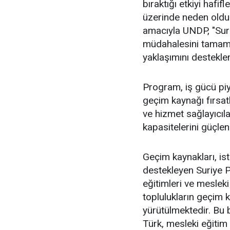
bıraktığı etkiyi hafi
üzerinde neden olduğ
amacıyla UNDP, "Suri
müdahalesini tamamlay
yaklaşımını destekle
Program, iş gücü pi
geçim kaynağı fırsatl
ve hizmet sağlayıcı
kapasitelerini güçle
Geçim kaynakları, is
destekleyen Suriye 
eğitimleri ve mesleki
toplulukların geçim ka
yürütülmektedir. Bu
Türk, mesleki eğitim 