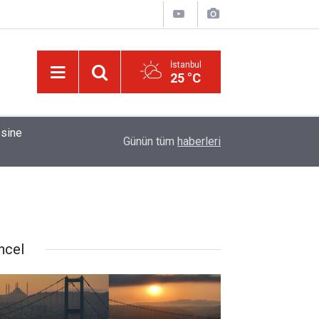
İstanbul
25 °C
esine
01:45
Cimrilik etme ki, Allah da senden ihsanını kesm
Günün tüm
haberleri
ncel