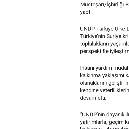
Müsteşarı/İşbirliği
yaptı.
UNDP Türkiye Ülke D
Türkiye’nin Suriye kri
toplulukların yaşamla
perspektifle iyileşt
İnsani yardım müdahal
kalkınma yaklaşımı 
olanaklarını geliştiri
kendine yeterlilikler
devam etti:
“UNDP’nin dayanıklılı
yatırımlarla, geçim 