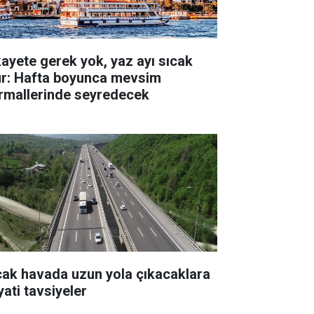
kayete gerek yok, yaz ayı sıcak
ur: Hafta boyunca mevsim
rmallerinde seyredecek
cak havada uzun yola çıkacaklara
yati tavsiyeler