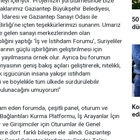
eyi içeriyor. Projemizin yürütülmesinde bize
taklarımız Gaziantep Büyükşehir Belediyesi,
İdaresi ve Gaziantep Sanayi Odası ile
50
liği’ne içten teşekkürlerimizi sunarım. Umariz
dü
de gelen sanayi merkezlerinden olan
liğini yaptığı ‘İş ve İstihdam Forumu’, Suriyeliler
arının güçlü işbirliğinin geliştirilmesi için
 yayılmasına örnek olur. Ayrıca bu forumun
yasının geniş bakış açıları geliştirerek, nitelikli,
ik işgücünün insana yakışır istihdam
i ve böylelikle tüm ülkede sürdürülebilir
bulunacağını umuyorum”
Ko
am eden forumda, çeşitli panel, oturum ve
ed
ş Bağlantıları Kurma Platformu, İş Arayanlar İçin
 ve Girişimciler için Oturumlar ile Genel
e dört farklı bileşen ele alındı. Gaziantep