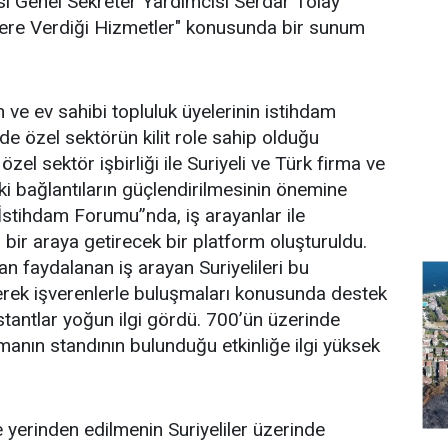
i Genel Sekreter Yardımcısı Serdar Tolay
ilere Verdiği Hizmetler" konusunda bir sunum
 ve ev sahibi topluluk üyelerinin istihdam
de özel sektörün kilit role sahip olduğu
zel sektör işbirliği ile Suriyeli ve Türk firma ve
ki bağlantıların güçlendirilmesinin önemine
 İstihdam Forumu”nda, iş arayanlar ile
 bir araya getirecek bir platform oluşturuldu.
 faydalanan iş arayan Suriyelileri bu
erek işverenlerle buluşmaları konusunda destek
tantlar yoğun ilgi gördü. 700’ün üzerinde
rmanın standının bulunduğu etkinliğe ilgi yüksek
kte yerinden edilmenin Suriyeliler üzerinde