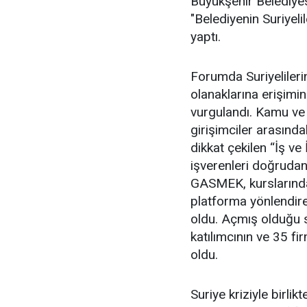
Büyükşehir Belediyes
"Belediyenin Suriyel
yaptı.
Forumda Suriyelilerin
olanaklarına erişimin
vurgulandı. Kamu ve ö
girişimciler arasında
dikkat çekilen “İş ve
işverenleri doğrudan
GASMEK, kurslarından
platforma yönlendir
oldu. Açmış olduğu s
katılımcının ve 35 fi
oldu.
Suriye kriziyle birli