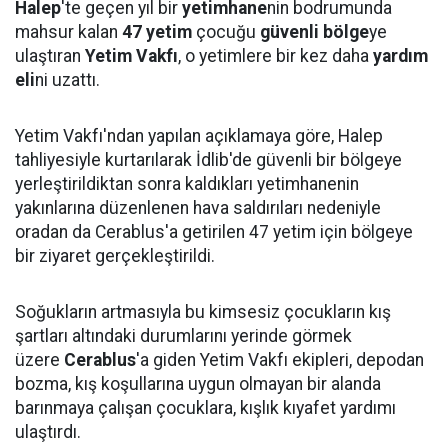
Halep
'te geçen yıl bir
yetimhane
nin bodrumunda
mahsur kalan
47 yetim
çocuğu
güvenli bölge
ye
ulaştıran
Yetim Vakfı
, o yetimlere bir kez daha
yardım
eli
ni uzattı.
Yetim Vakfı'ndan yapılan açıklamaya göre, Halep
tahliyesiyle kurtarılarak İdlib'de güvenli bir bölgeye
yerleştirildiktan sonra kaldıkları yetimhanenin
yakınlarına düzenlenen hava saldırıları nedeniyle
oradan da Cerablus'a getirilen 47 yetim için bölgeye
bir ziyaret gerçekleştirildi.
Soğukların artmasıyla bu kimsesiz çocukların kış
şartları altındaki durumlarını yerinde görmek
üzere
Cerablus
'a giden Yetim Vakfı ekipleri, depodan
bozma, kış koşullarına uygun olmayan bir alanda
barınmaya çalışan çocuklara, kışlık kıyafet yardımı
ulaştırdı.