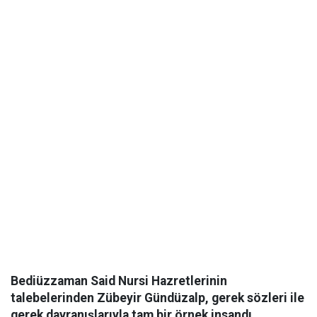
Bediüzzaman Said Nursi Hazretlerinin
talebelerinden Zübeyir Gündüzalp, gerek sözleri ile
gerek davranışlarıyla tam bir örnek insandı.