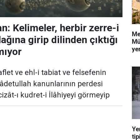
: Kelimeler, herbir zerre-i
Me
ağına girip dilinden çıktığı
Mü
yer
mıyor
flet ve ehl-i tabiat ve felsefenin
 âdetullah kanunlarının perdesi
izât-ı kudret-i İlâhiyeyi görmeyip
Ye
tip