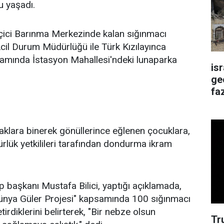
u yaşadı.
ci Barınma Merkezinde kalan sığınmacı
 Acil Durum Müdürlüğü ile Türk Kızılayınca
samında İstasyon Mahallesi'ndeki lunaparka
is
ge
faz
aklara binerek gönüllerince eğlenen çocuklara,
ürlük yetkilileri tarafından dondurma ikram
p başkanı Mustafa Bilici, yaptığı açıklamada,
ünya Güler Projesi" kapsamında 100 sığınmacı
rdiklerini belirterek, "Bir nebze olsun
Tr