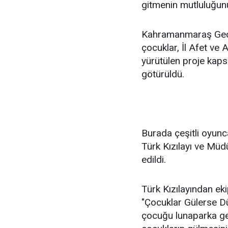
gitmenin mutluluğun
Kahramanmaraş Geçi
çocuklar, İl Afet ve
yürütülen proje kap
götürüldü.
Burada çeşitli oyunc
Türk Kızılayı ve Müd
edildi.
Türk Kızılayından eki
"Çocuklar Gülerse D
çocuğu lunaparka geti