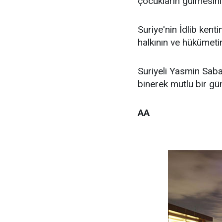
çocukların gülmesini 
Suriye'nin İdlib ken
halkının ve hükümetin
Suriyeli Yasmin Sabat
binerek mutlu bir gün
AA