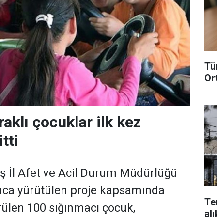
Tü
Or
Iraklı çocuklar ilk kez
tti
İl Afet ve Acil Durum Müdürlüğü
yınca yürütülen proje kapsamında
Te
ülen 100 sığınmacı çocuk,
alı