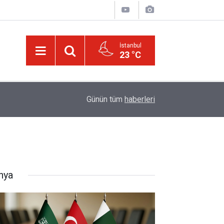
İstanbul
23 °C
01:15
Lût kavmine âid o alt-üst olan şehirleri de kaldır
Günün tüm
haberleri
nya