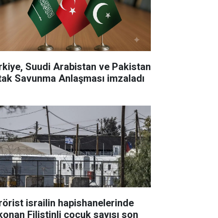
rkiye, Suudi Arabistan ve Pakistan
tak Savunma Anlaşması imzaladı
rörist israilin hapishanelerinde
konan Filistinli çocuk sayısı son