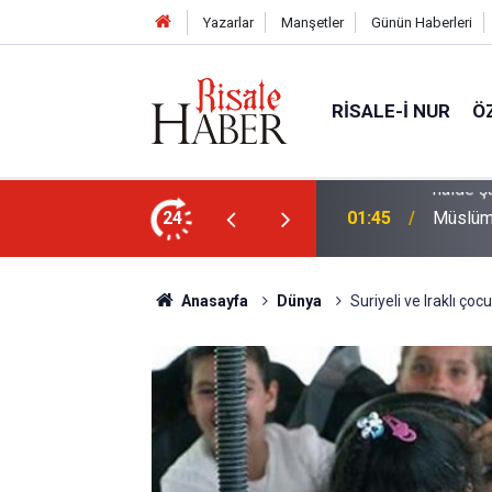
Yazarlar
Manşetler
Günün Haberleri
RISALE-I NUR
Ö
rre-i havaînin kulağına girip dilinden çıktığı
24
01:45
Müslüma
Anasayfa
Dünya
Suriyeli ve Iraklı çocu