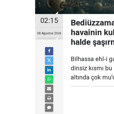
02:15
Bediüzzaman
havaînin kul
08 Ağustos 2026
halde şaşır
Bilhassa ehl-i ga
dinsiz kısmı bu
altında çok mu'c