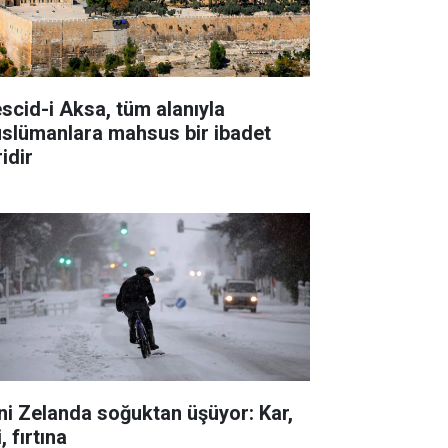
scid-i Aksa, tüm alanıyla
slümanlara mahsus bir ibadet
idir
ni Zelanda soğuktan üşüyor: Kar,
i, fırtına