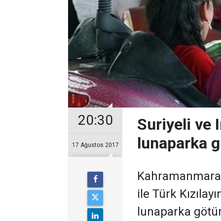
20:30
Suriyeli ve 
lunaparka gi
17 Ağustos 2017
Kahramanmaraş 
ile Türk Kızıla
lunaparka götür