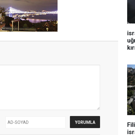
isr
uğ
kır
Fi
isr