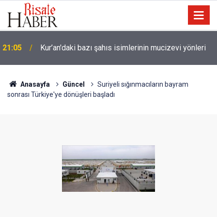
21:05
Kur’an'daki bazı şahıs isimlerinin mucizevi yönleri
Trump, Amerika'da seçim kazanan Müslüman adaya
20:02
kin kustu
Anasayfa
Güncel
Suriyeli sığınmacıların bayram
sonrası Türkiye'ye dönüşleri başladı