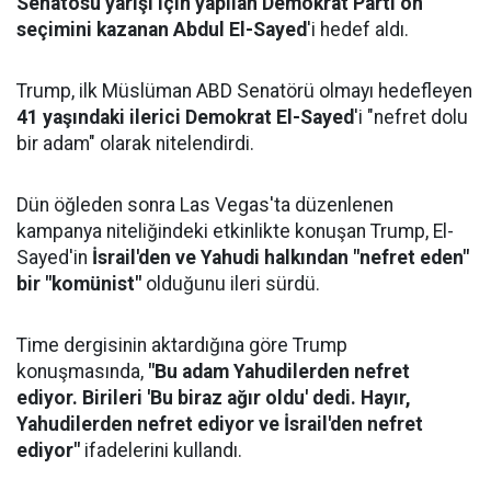
Senatosu yarışı için yapılan Demokrat Parti ön
seçimini kazanan Abdul El-Sayed
'i hedef aldı.
Trump, ilk Müslüman ABD Senatörü olmayı hedefleyen
41 yaşındaki ilerici Demokrat El-Sayed
'i "nefret dolu
bir adam" olarak nitelendirdi.
Dün öğleden sonra Las Vegas'ta düzenlenen
kampanya niteliğindeki etkinlikte konuşan Trump, El-
Sayed'in
İsrail'den ve Yahudi halkından "nefret eden"
bir "komünist"
olduğunu ileri sürdü.
Time dergisinin aktardığına göre Trump
konuşmasında,
"Bu adam Yahudilerden nefret
ediyor. Birileri 'Bu biraz ağır oldu' dedi. Hayır,
Yahudilerden nefret ediyor ve İsrail'den nefret
ediyor"
ifadelerini kullandı.