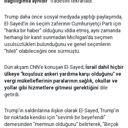
bağlılığımla aynıdır"
ifadesini tekrarladı.
Trump daha önce sosyal medyada yaptığı paylaşımda,
El-Sayed'in ön seçim zaferinin Cumhuriyetçi Parti için
"harika bir haber" olduğunu iddia etmiş, aynı zamanda
herhangi bir kanıt sunmadan Michigan'da seçmen
usulsüzlükleri bulunduğunu ve genel seçimlerin
"hileli" olabileceğini öne sürmüştü.
Dün akşam CNN'e konuşan El-Sayed,
İsrail dahil hiçbir
ülkeye "koşulsuz askeri yardıma karşı olduğunu" ve
vergi mükelleflerinin paralarının sağlık, okullar ve
yollar gibi hizmetlere gitmesi gerektiğini
dile
getirdi.
Trump'ın saldırılarına ilişkin olarak El-Sayed, Trump'ın
bir noktada kendisi için "sevimli bir beyefendi"
demesinden "memnun olduğunu" belirterek, "Birçok