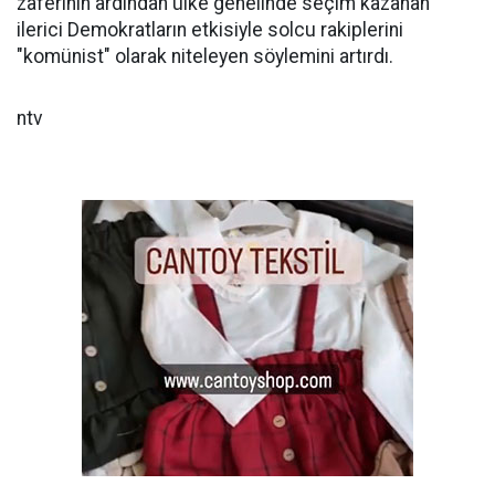
zaferinin ardından ülke genelinde seçim kazanan
ilerici Demokratların etkisiyle solcu rakiplerini
"komünist" olarak niteleyen söylemini artırdı.
ntv