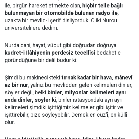
ile, birgün hareket etmekte olan,
hiçbir telle bağlı
bulunmayan bir otomobilde bulunan radyo ile
,
uzakta bir mevlid-i şerif dinliyorduk. O iki Nurcu
üniversitelilere dedim:
Nurda dahi, hayat, vücut gibi doğrudan doğruya
kudret-i İlâhiyenin perdesiz tecellîsi
bedahetle
göründüğüne bir delil budur ki:
Şimdi bu makinecikteki
tırnak kadar bir hava, mânevî
az bir nur
, yalnız bu mevlidden gelen kelimeleri dinler,
söyler değil, belki
binler, milyonlar kelimeleri aynı
anda dinler, söyler ki
, binler istasyondaki ayrı ayrı
kelimeleri şimdiki işittiğimiz kelimeler gibi işitir ve
işittirebilir, bize söyleyebilir. Demek en cüz'î, en küllî
olur.