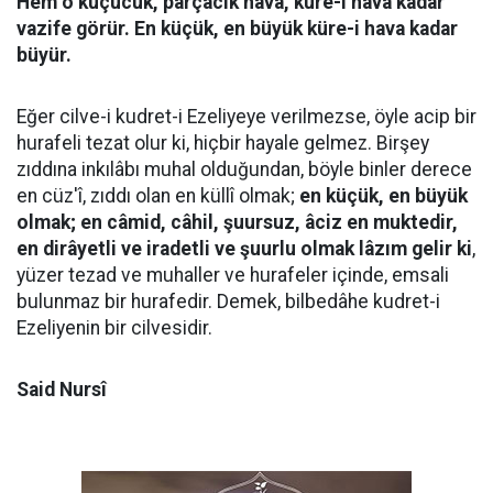
Hem o küçücük, parçacık hava, küre-i hava kadar
vazife görür. En küçük, en büyük küre-i hava kadar
büyür.
Eğer cilve-i kudret-i Ezeliyeye verilmezse, öyle acip bir
hurafeli tezat olur ki, hiçbir hayale gelmez. Birşey
zıddına inkılâbı muhal olduğundan, böyle binler derece
en cüz'î, zıddı olan en küllî olmak;
en küçük, en büyük
olmak; en câmid, câhil, şuursuz, âciz en muktedir,
en dirâyetli ve iradetli ve şuurlu olmak lâzım gelir ki
,
yüzer tezad ve muhaller ve hurafeler içinde, emsali
bulunmaz bir hurafedir. Demek, bilbedâhe kudret-i
Ezeliyenin bir cilvesidir.
Said Nursî