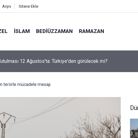
Arşiv
Sitene Ekle
ZEL
İSLAM
BEDIÜZZAMAN
RAMAZAN
i Nur'u kendine oku kendine, başkasına değil!
en terörle mücadele mesajı
Dü