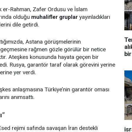
k er-Rahman, Zafer Ordusu ve İslam
rında olduğu
muhalifler gruplar
yayınladıkları
erini dile getirdi.
Te
ktığımızda, Astana görüşmelerinin
alı
geçmesine rağmen gözle görülür bir netice
bir
ktır. Ateşkes konusunda hayata geçen bir
i. Rusya, garantör taraf olarak görevini yerine
erine yer verdi.
ateşkes anlaşmasına Türkiye’nin garantör oması
arını anımsattı.
ı”
 Esed rejimi safında savaşan İran destekli
is