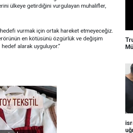
rini ülkeye getirdiğini vurgulayan muhalifler,
ir hedefi vurmak için ortak hareket etmeyeceğiz.
terörünün en kötüsünü özgürlük ve değişim
Tr
ı hedef alarak uyguluyor.”
Mü
isr
uğ