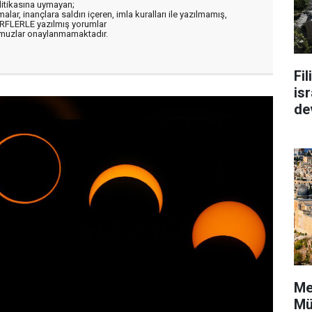
litikasına uymayan;
alar, inançlara saldırı içeren, imla kuralları ile yazılmamış,
ARFLERLE yazılmış yorumlar
muzlar onaylanmamaktadır.
Fi
isr
de
Me
Mü