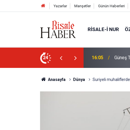
Yazarlar
Manşetler
Günün Haberleri
RISALE-I NUR
Ö
Türkiye'den görülecek mi?
24
14:30
Risale-
Anasayfa
Dünya
Suriyeli muhaliflerd