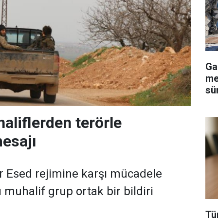
Ga
me
sü
aliflerden terörle
esajı
r Esed rejimine karşı mücadele
ı muhalif grup ortak bir bildiri
Tü