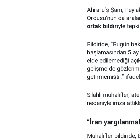
Ahraru’ş Şam, Feyla
Ordusu’nun da arala
ortak bildiri
yle tepkil
Bildiride, “Bugün ba
başlamasından 5 ay 
elde edilemediği açı
gelişme de gözlenmed
getirmemiştir.” ifadel
Silahlı muhalifler, 
nedeniyle imza attıkl
“İran yargılanmal
Muhalifler bildiride,