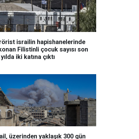
rörist israilin hapishanelerinde
konan Filistinli çocuk sayısı son
 yılda iki katına çıktı
rail, üzerinden yaklaşık 300 gün