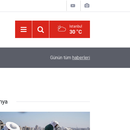
İstanbul
30 °C
Üniversite adaylarına 'Sosyal medyanın yönlendird
14:00
Günün tüm
haberleri
atabilir' uyarısı
nya