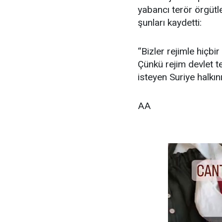
yabancı terör örgütle
şunları kaydetti:
“Bizler rejimle hiçb
Çünkü rejim devlet 
isteyen Suriye halkın
AA