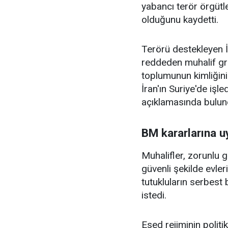
yabancı terör örgütl
olduğunu kaydetti.
Terörü destekleyen İ
reddeden muhalif gru
toplumunun kimliğini
İran'ın Suriye'de iş
açıklamasında bulun
BM kararlarına u
Muhalifler, zorunlu g
güvenli şekilde evle
tutukluların serbest 
istedi.
Esed rejiminin politi