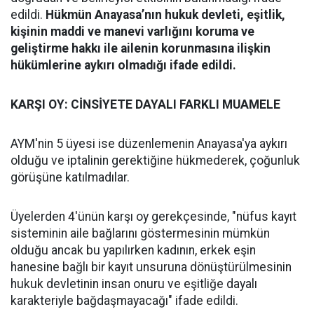
edildi.
Hükmün Anayasa’nın hukuk devleti, eşitlik,
kişinin maddi ve manevi varlığını koruma ve
geliştirme hakkı ile ailenin korunmasına ilişkin
hükümlerine aykırı olmadığı ifade edildi.
KARŞI OY: CİNSİYETE DAYALI FARKLI MUAMELE
AYM'nin 5 üyesi ise düzenlemenin Anayasa'ya aykırı
olduğu ve iptalinin gerektiğine hükmederek, çoğunluk
görüşüne katılmadılar.
Üyelerden 4'ünün karşı oy gerekçesinde, "nüfus kayıt
sisteminin aile bağlarını göstermesinin mümkün
olduğu ancak bu yapılırken kadının, erkek eşin
hanesine bağlı bir kayıt unsuruna dönüştürülmesinin
hukuk devletinin insan onuru ve eşitliğe dayalı
karakteriyle bağdaşmayacağı" ifade edildi.