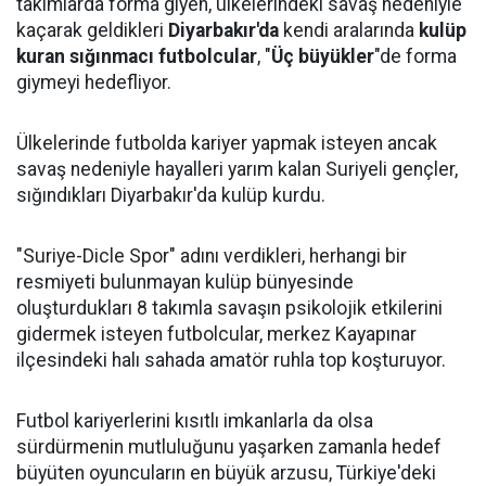
takımlarda forma giyen, ülkelerindeki savaş nedeniyle
kaçarak geldikleri
Diyarbakır'da
kendi aralarında
kulüp
kuran
sığınmacı futbolcular
, "
Üç büyükler
"de forma
giymeyi hedefliyor.
Ülkelerinde futbolda kariyer yapmak isteyen ancak
savaş nedeniyle hayalleri yarım kalan Suriyeli gençler,
sığındıkları Diyarbakır'da kulüp kurdu.
"Suriye-Dicle Spor" adını verdikleri, herhangi bir
resmiyeti bulunmayan kulüp bünyesinde
oluşturdukları 8 takımla savaşın psikolojik etkilerini
gidermek isteyen futbolcular, merkez Kayapınar
ilçesindeki halı sahada amatör ruhla top koşturuyor.
Futbol kariyerlerini kısıtlı imkanlarla da olsa
sürdürmenin mutluluğunu yaşarken zamanla hedef
büyüten oyuncuların en büyük arzusu, Türkiye'deki