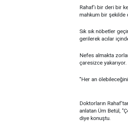
Rahaf'ı bir deri bir k
mahkum bir şekilde o
Sık sık nöbetler geçir
gerilerek acılar içinde
Nefes almakta zorla
çaresizce yakarıyor.
"Her an ölebileceğin
Doktorların Rahaf'ta
anlatan Üm Betül, "
diye konuştu.