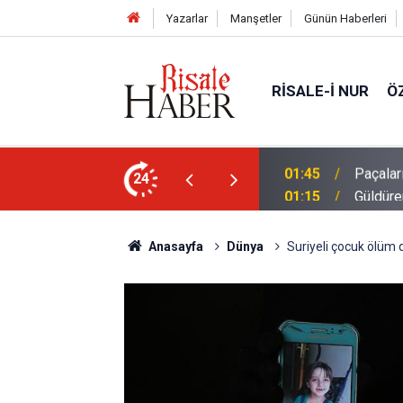
Yazarlar
Manşetler
Günün Haberleri
RISALE-I NUR
Ö
ekilde yukarıda tut
24
01:15
Güldüren
Anasayfa
Dünya
Suriyeli çocuk ölüm 