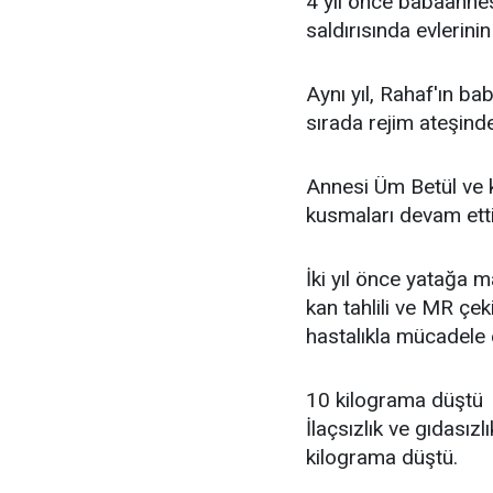
4 yıl önce babaannesi
saldırısında evlerini
Aynı yıl, Rahaf'ın ba
sırada rejim ateşind
Annesi Üm Betül ve k
kusmaları devam etti
İki yıl önce yatağa
kan tahlili ve MR çek
hastalıkla mücadele 
10 kilograma düştü
İlaçsızlık ve gıdasız
kilograma düştü.