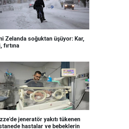
ni Zelanda soğuktan üşüyor: Kar,
i, fırtına
zze'de jeneratör yakıtı tükenen
stanede hastalar ve bebeklerin