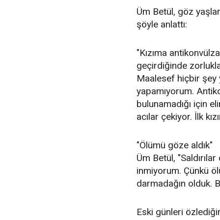
Üm Betül, göz yaşları
şöyle anlattı:
"Kızıma antikonvülza
geçirdiğinde zorlukl
Maalesef hiçbir şey
yapamıyorum. Antikon
bulunamadığı için e
acılar çekiyor. İlk kı
"Ölümü göze aldık"
Üm Betül, "Saldırılar
inmiyorum. Çünkü ölü
darmadağın olduk. B
Eski günleri özlediği