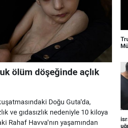
Tr
Mü
cuk ölüm döşeğinde açlık
kuşatmasındaki Doğu Guta'da,
zlık ve gıdasızlık nedeniyle 10 kiloya
isr
aki Rahaf Havva'nın yaşamından
uğ