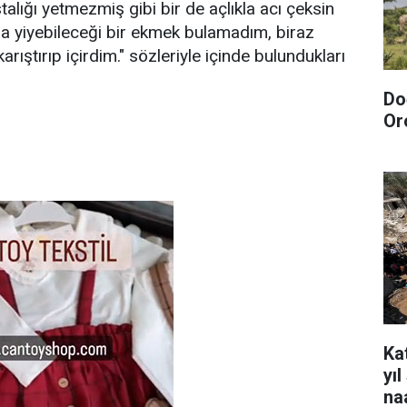
lığı yetmezmiş gibi bir de açlıkla acı çeksin
a yiyebileceği bir ekmek bulamadım, biraz
arıştırıp içirdim." sözleriyle içinde bulundukları
Do
Or
Kat
yı
na