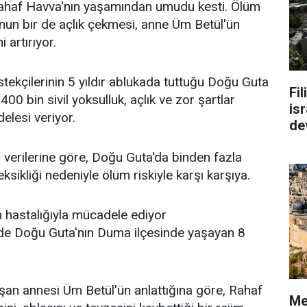
ahaf Havva'nın yaşamından umudu kesti. Ölüm
un bir de açlık çekmesi, anne Üm Betül'ün
i artırıyor.
stekçilerinin 5 yıldır ablukada tuttuğu Doğu Guta
Fi
400 bin sivil yoksulluk, açlık ve zor şartlar
isr
lesi veriyor.
de
in verilerine göre, Doğu Guta'da binden fazla
eksikliği nedeniyle ölüm riskiyle karşı karşıya.
 hastalığıyla mücadele ediyor
 de Doğu Guta'nın Duma ilçesinde yaşayan 8
an annesi Üm Betül'ün anlattığına göre, Rahaf
Me