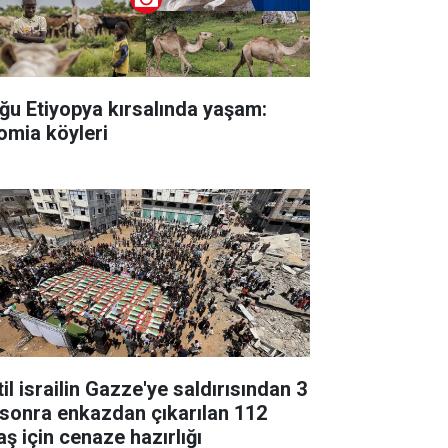
ğu Etiyopya kırsalında yaşam:
omia köyleri
il israilin Gazze'ye saldırısından 3
l sonra enkazdan çıkarılan 112
aş için cenaze hazırlığı