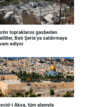
listin topraklarını gasbeden
ailliler, Batı Şeria’ya saldırmaya
vam ediyor
scid-i Aksa, tüm alanıyla