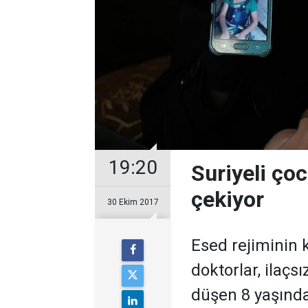
19:20
Suriyeli ço
çekiyor
30 Ekim 2017
Esed rejiminin 
doktorlar, ilaçsı
düşen 8 yaşınd