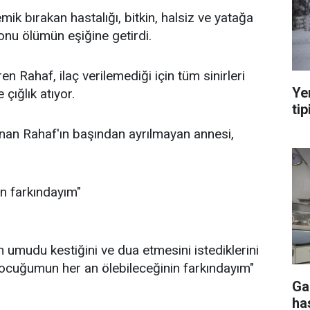
emik bırakan hastalığı, bitkin, halsiz ve yatağa
nu ölümün eşiğine getirdi.
en Rahaf, ilaç verilemediği için tüm sinirleri
Ye
 çığlık atıyor.
tip
nan Rahaf'ın başından ayrılmayan annesi,
in farkındayım"
n umudu kestiğini ve dua etmesini istediklerini
Çocuğumun her an ölebileceğinin farkındayım"
Ga
ha