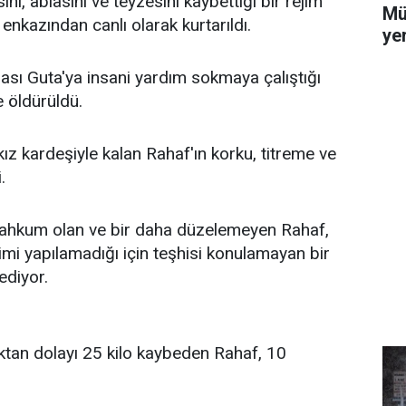
ni, ablasını ve teyzesini kaybettiği bir rejim
Mü
n enkazından canlı olarak kurtarıldı.
yer
bası Guta'ya insani yardım sokmaya çalıştığı
e öldürüldü.
ız kardeşiyle kalan Rahaf'ın korku, titreme ve
.
 mahkum olan ve bir daha düzelemeyen Rahaf,
imi yapılamadığı için teşhisi konulamayan bir
ediyor.
lıktan dolayı 25 kilo kaybeden Rahaf, 10