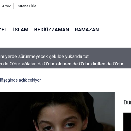
Arşiv
Sitene Ekle
ZEL
İSLAM
BEDIÜZZAMAN
RAMAZAN
 de O’dur, ağlatan da O’dur, öldüren de O’dur, dirilten de O’dur
döşeğinde açlık çekiyor
Dü