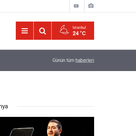
İstanbul
24 °C
00:01
Kâinattan risalet-i Muhammediyenin (a.s.m.) nur
Günün tüm
haberleri
nya