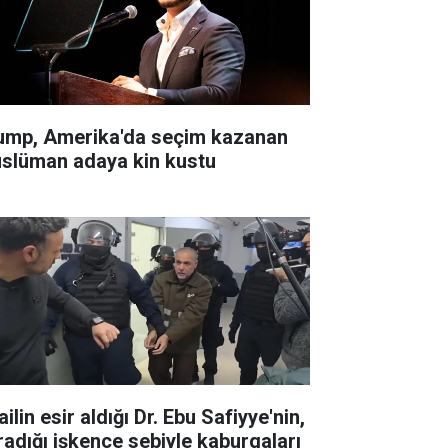
ump, Amerika'da seçim kazanan
slüman adaya kin kustu
ailin esir aldığı Dr. Ebu Safiyye'nin,
radığı işkence sebiyle kaburgaları