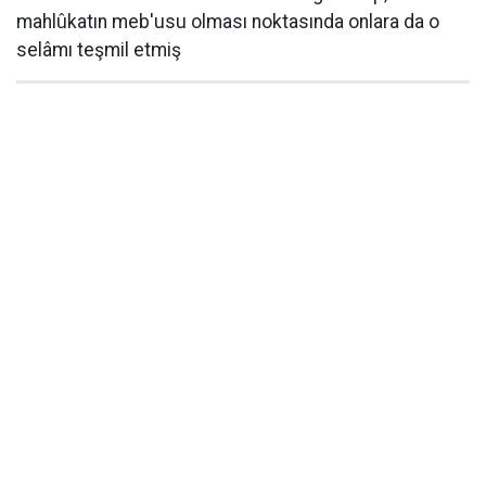
mahlûkatın meb'usu olması noktasında onlara da o
selâmı teşmil etmiş