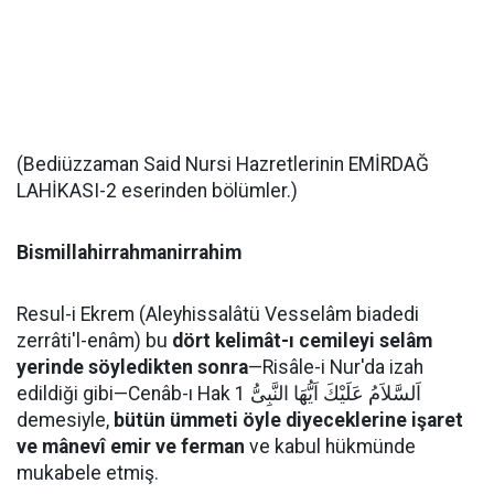
(Bediüzzaman Said Nursi Hazretlerinin EMİRDAĞ
LAHİKASI-2 eserinden bölümler.)
Bismillahirrahmanirrahim
Resul-i Ekrem (Aleyhissalâtü Vesselâm biadedi
zerrâti'l-enâm) bu
dört kelimât-ı cemileyi selâm
yerinde söyledikten sonra
—Risâle-i Nur'da izah
edildiği gibi—Cenâb-ı Hak اَلسَّلاَمُ عَلَيْكَ اَيُّهَا النَّبِىُّ 1
demesiyle,
bütün ümmeti öyle diyeceklerine işaret
ve mânevî emir ve ferman
ve kabul hükmünde
mukabele etmiş.