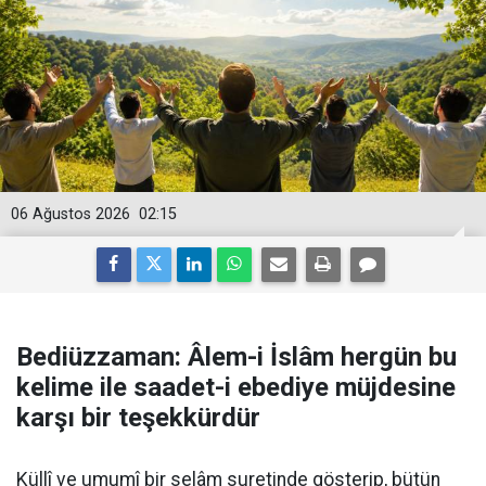
06 Ağustos 2026
02:15
Bediüzzaman: Âlem-i İslâm hergün bu
kelime ile saadet-i ebediye müjdesine
karşı bir teşekkürdür
Küllî ve umumî bir selâm suretinde gösterip, bütün