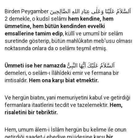
Birden Peygamber اَلسَّلاَمُ عَلَيْنَا وَعَلٰى عِبَادِ اللهِ الصَّالِحِينَ
2 demekle, o kudsî selâmı
hem kendine, hem
ümmetine, hem bütün kendinden evvelki
emsallerine tamim edip
, küllî ve umumî bir selâm
suretinde gösterip, bütün mahlûkatın meb'usu olması
noktasında onlara da o selâmı teşmil etmiş.
Ümmeti ise her namazda
اَلسَّلاَمُ عَلَيْكَ اَيُّهَا النَّبِىُّ
demeleri, o selâm-ı İlâhîdeki emir ve fermana bir
imtisaldir.
Hem ona karşı biat etmektir.
Ve hergün biatını, yani memuriyetini kabul ve getirdiği
fermanlara itaatlerini tecdit ve tazelemektir.
Hem,
risaletini bir tebriktir.
Hem, umum âlem-i İslâm hergün bu kelime ile onun
getirdiği saadet-i ebediye müjdesine karşı
bir