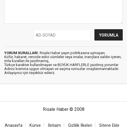
YORUM KURALLARI:
Risale Haber yayın politikasına uymayan;
Küfür, hakaret, rencide edici cümleler veya imalar, inançlara saldırı içeren,
imla kuralları ile yazılmamış,
Türkçe karakter kullanılmayan ve BÜYÜK HARFLERLE yazılmış yorumlar
Adınız kısmına uygun olmayan ve saçma rumuzlar onaylanmamaktadır.
Anlayışınız için teşekkür ederiz.
Risale Haber © 2008
Anasayfa
Künye
İletişim
Gizlilik İlkeleri
Sitene Ekle