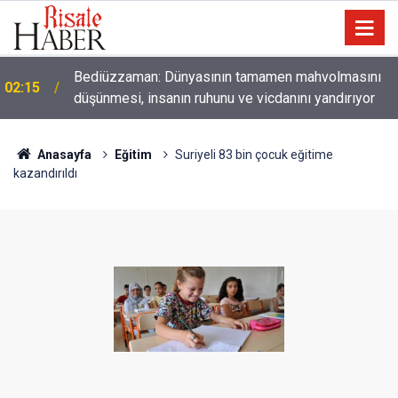
01:45
Paçalarını yerde sürünmeyecek şekilde yukarıda tut
Anasayfa
Eğitim
Suriyeli 83 bin çocuk eğitime
kazandırıldı