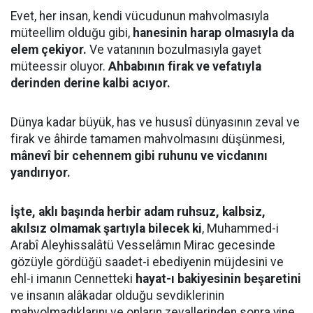
Evet, her insan, kendi vücudunun mahvolmasıyla
müteellim olduğu gibi,
hanesinin harap olmasıyla da
elem çekiyor.
Ve vatanının bozulmasıyla gayet
müteessir oluyor.
Ahbabının firak ve vefatıyla
derinden derine kalbi acıyor.
Dünya kadar büyük, has ve hususî dünyasının zeval ve
firak ve âhirde tamamen mahvolmasını düşünmesi,
mânevî bir cehennem gibi ruhunu ve vicdanını
yandırıyor.
İşte, aklı başında herbir adam ruhsuz, kalbsiz,
akılsız olmamak şartıyla bilecek ki
, Muhammed-i
Arabî Aleyhissalâtü Vesselâmın Mirac gecesinde
gözüyle gördüğü saadet-i ebediyenin müjdesini ve
ehl-i imanın Cennetteki
hayat-ı bakiyesinin beşaretini
ve insanın alâkadar olduğu sevdiklerinin
mahvolmadıklarını ve onların zevallerinden sonra yine