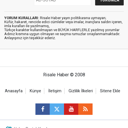
YORUM KURALLARI:
Risale Haber yayın politikasına uymayan;
Küfür, hakaret, rencide edici cümleler veya imalar, inançlara saldırı içeren,
imla kuralları ile yazılmamış,
Türkçe karakter kullanılmayan ve BÜYÜK HARFLERLE yazılmış yorumlar
Adınız kısmına uygun olmayan ve saçma rumuzlar onaylanmamaktadır.
Anlayışınız için teşekkür ederiz.
Risale Haber © 2008
Anasayfa
Künye
İletişim
Gizlilik İlkeleri
Sitene Ekle