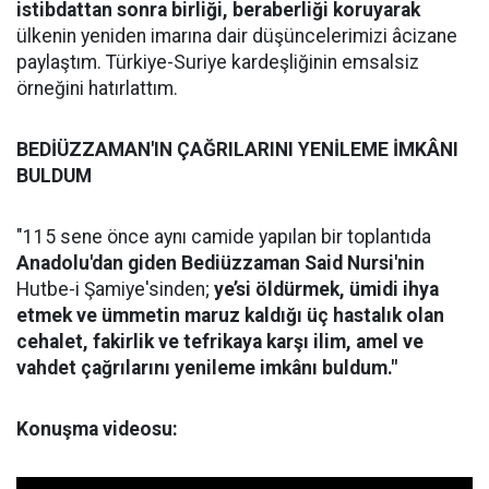
istibdattan sonra birliği, beraberliği koruyarak
ülkenin yeniden imarına dair düşüncelerimizi âcizane
paylaştım. Türkiye-Suriye kardeşliğinin emsalsiz
örneğini hatırlattım.
BEDİÜZZAMAN'IN ÇAĞRILARINI YENİLEME İMKÂNI
BULDUM
"115 sene önce aynı camide yapılan bir toplantıda
Anadolu'dan giden Bediüzzaman Said Nursi'nin
Hutbe-i Şamiye'sinden;
ye’si öldürmek, ümidi ihya
etmek ve ümmetin maruz kaldığı üç hastalık olan
cehalet, fakirlik ve tefrikaya karşı ilim, amel ve
vahdet çağrılarını
yenileme imkânı buldum."
Konuşma videosu: