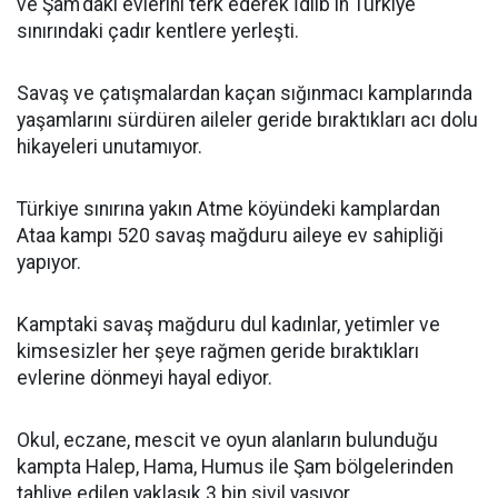
ve Şam'daki evlerini terk ederek İdlib'in Türkiye
sınırındaki çadır kentlere yerleşti.
Savaş ve çatışmalardan kaçan sığınmacı kamplarında
yaşamlarını sürdüren aileler geride bıraktıkları acı dolu
hikayeleri unutamıyor.
Türkiye sınırına yakın Atme köyündeki kamplardan
Ataa kampı 520 savaş mağduru aileye ev sahipliği
yapıyor.
Kamptaki savaş mağduru dul kadınlar, yetimler ve
kimsesizler her şeye rağmen geride bıraktıkları
evlerine dönmeyi hayal ediyor.
Okul, eczane, mescit ve oyun alanların bulunduğu
kampta Halep, Hama, Humus ile Şam bölgelerinden
tahliye edilen yaklaşık 3 bin sivil yaşıyor.