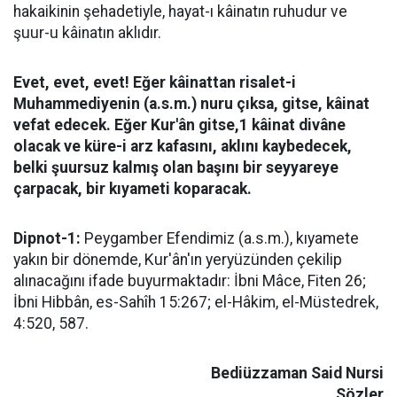
hakaikinin şehadetiyle, hayat-ı kâinatın ruhudur ve
şuur-u kâinatın aklıdır.
Evet, evet, evet! Eğer kâinattan risalet-i
Muhammediyenin (a.s.m.) nuru çıksa, gitse, kâinat
vefat edecek. Eğer Kur'ân gitse,1 kâinat divâne
olacak ve küre-i arz kafasını, aklını kaybedecek,
belki şuursuz kalmış olan başını bir seyyareye
çarpacak, bir kıyameti koparacak.
Dipnot-1:
Peygamber Efendimiz (a.s.m.), kıyamete
yakın bir dönemde, Kur'ân'ın yeryüzünden çekilip
alınacağını ifade buyurmaktadır: İbni Mâce, Fiten 26;
İbni Hibbân, es-Sahîh 15:267; el-Hâkim, el-Müstedrek,
4:520, 587.
Bediüzzaman Said Nursi
Sözler