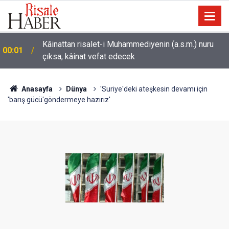
Kâinattan risalet-i Muhammediyenin (a.s.m.) nuru
00:01
çıksa, kâinat vefat edecek
Sarıkamış ormanları rengarenk kelebeklere ev
22:35
sahipliği yapıyor
Anasayfa
Dünya
'Suriye'deki ateşkesin devamı için
'barış gücü'göndermeye hazırız'