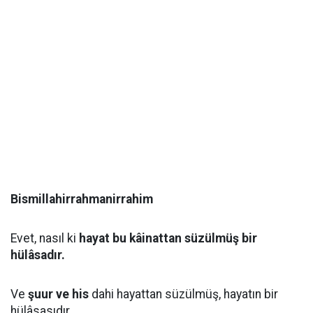
Bismillahirrahmanirrahim
Evet, nasıl ki
hayat bu kâinattan süzülmüş bir
hülâsadır.
Ve
şuur ve his
dahi hayattan süzülmüş, hayatın bir
hülâsasıdır.