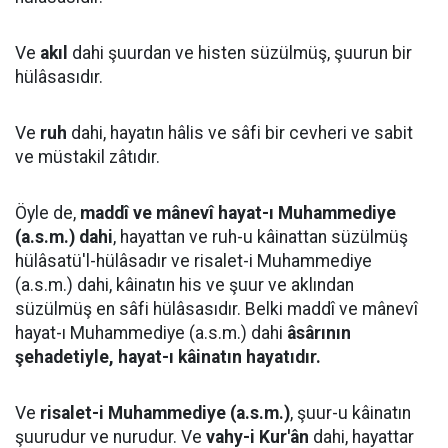
Ve
akıl
dahi şuurdan ve histen süzülmüş, şuurun bir
hülâsasıdır.
Ve
ruh
dahi, hayatın hâlis ve sâfi bir cevheri ve sabit
ve müstakil zâtıdır.
Öyle de,
maddî ve mânevî hayat-ı Muhammediye
(a.s.m.) dahi
, hayattan ve ruh-u kâinattan süzülmüş
hülâsatü'l-hülâsadır ve risalet-i Muhammediye
(a.s.m.) dahi, kâinatın his ve şuur ve aklından
süzülmüş en sâfi hülâsasıdır. Belki maddî ve mânevî
hayat-ı Muhammediye (a.s.m.) dahi
âsârının
şehadetiyle, hayat-ı kâinatın hayatıdır.
Ve
risalet-i Muhammediye (a.s.m.)
, şuur-u kâinatın
şuurudur ve nurudur. Ve
vahy-i Kur'ân
dahi, hayattar