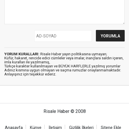
YORUM KURALLARI:
Risale Haber yayın politikasına uymayan;
Küfür, hakaret, rencide edici cümleler veya imalar, inançlara saldırı içeren,
imla kuralları ile yazılmamış,
Türkçe karakter kullanılmayan ve BÜYÜK HARFLERLE yazılmış yorumlar
Adınız kısmına uygun olmayan ve saçma rumuzlar onaylanmamaktadır.
Anlayışınız için teşekkür ederiz.
Risale Haber © 2008
Anasayfa
Künye
İletişim
Gizlilik İlkeleri
Sitene Ekle