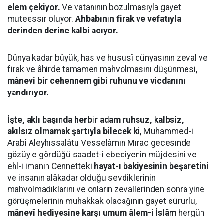
elem çekiyor.
Ve vatanının bozulmasıyla gayet
müteessir oluyor.
Ahbabının firak ve vefatıyla
derinden derine kalbi acıyor.
Dünya kadar büyük, has ve hususî dünyasının zeval ve
firak ve âhirde tamamen mahvolmasını düşünmesi,
mânevî bir cehennem gibi ruhunu ve vicdanını
yandırıyor.
İşte, aklı başında herbir adam ruhsuz, kalbsiz,
akılsız olmamak şartıyla bilecek ki
, Muhammed-i
Arabî Aleyhissalâtü Vesselâmın Mirac gecesinde
gözüyle gördüğü saadet-i ebediyenin müjdesini ve
ehl-i imanın Cennetteki
hayat-ı bakiyesinin beşaretini
ve insanın alâkadar olduğu sevdiklerinin
mahvolmadıklarını ve onların zevallerinden sonra yine
görüşmelerinin muhakkak olacağının gayet sürurlu,
mânevî hediyesine karşı umum âlem-i İslâm
hergün