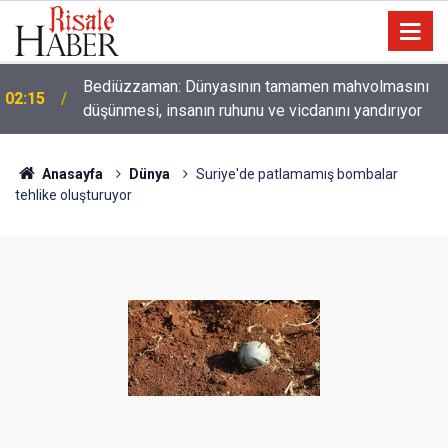
01:45
Paçalarını yerde sürünmeyecek şekilde yukarıda tut
Anasayfa
Dünya
Suriye'de patlamamış bombalar
tehlike oluşturuyor