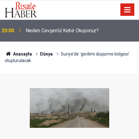
20:00
Neden Cevşen’ül Kebir Okuyoruz?
19:25
Dost Tv Kurucusu Yaşar Erdoğan vefat etti
Anasayfa
Dünya
Suriye’de 'gerilimi düşürme bölgesi'
oluşturulacak