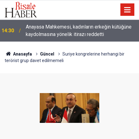
Çatıda yağmur suyu hasadı: Sıcaklarda klima
14:00
kullanımını azaltabilir
Anasayfa
Güncel
Suriye kongrelerine herhangi bir
terörist grup davet edilmemeli