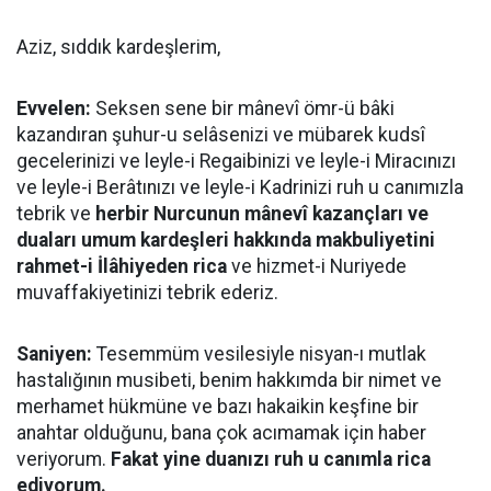
Aziz, sıddık kardeşlerim,
Evvelen:
Seksen sene bir mânevî ömr-ü bâki
kazandıran şuhur-u selâsenizi ve mübarek kudsî
gecelerinizi ve leyle-i Regaibinizi ve leyle-i Miracınızı
ve leyle-i Berâtınızı ve leyle-i Kadrinizi ruh u canımızla
tebrik ve
herbir Nurcunun mânevî kazançları ve
duaları umum kardeşleri hakkında makbuliyetini
rahmet-i İlâhiyeden rica
ve hizmet-i Nuriyede
muvaffakiyetinizi tebrik ederiz.
Saniyen:
Tesemmüm vesilesiyle nisyan-ı mutlak
hastalığının musibeti, benim hakkımda bir nimet ve
merhamet hükmüne ve bazı hakaikin keşfine bir
anahtar olduğunu, bana çok acımamak için haber
veriyorum.
Fakat yine duanızı ruh u canımla rica
ediyorum.