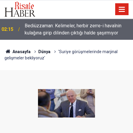
Müslümanlardan dilinizi çekin, onlardan biri
01:45
öldüğünde de
Anasayfa
Dünya
'Suriye görüşmelerinde marjinal
gelişmeler bekliyoruz'