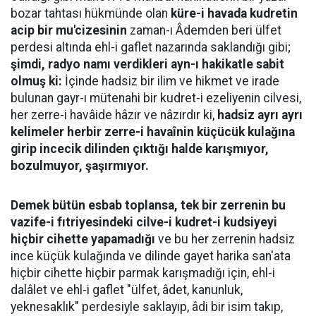
bozar tahtası hükmünde olan
küre-i havada kudretin
acip bir mu'cizesinin
zaman-ı Âdemden beri ülfet
perdesi altında ehl-i gaflet nazarında saklandığı gibi;
şimdi, radyo namı verdikleri ayn-ı hakikatle sabit
olmuş ki:
İçinde hadsiz bir ilim ve hikmet ve irade
bulunan gayr-ı mütenahi bir kudret-i ezeliyenin cilvesi,
her zerre-i havâide hâzır ve nâzırdır ki,
hadsiz ayrı ayrı
kelimeler herbir zerre-i havaînin küçücük kulağına
girip incecik dilinden çıktığı halde karışmıyor,
bozulmuyor, şaşırmıyor.
Demek bütün esbab toplansa, tek bir zerrenin bu
vazife-i fıtriyesindeki cilve-i kudret-i kudsiyeyi
hiçbir cihette yapamadığı
ve bu her zerrenin hadsiz
ince küçük kulağında ve dilinde gayet harika san'ata
hiçbir cihette hiçbir parmak karışmadığı için, ehl-i
dalâlet ve ehl-i gaflet "ülfet, âdet, kanunluk,
yeknesaklık" perdesiyle saklayıp, âdi bir isim takıp,