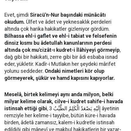
Evet, şimdi
Siracü'n-Nur başındaki münâcâtı
okudum.
Ülfet ve âdet ve yeknesaklık perdeleri
altında çok harika hakikatler gizleniyor gördüm.
Bilhassa ehl-i gaflet ve ehl-i tabiat ve felsefenin
dinsiz kısmı bu âdetullah kanunlarının perdesi
altında çok mu'cizât-ı kudret-i İlâhiyeyi görmeyip
,
dağ gibi bir hakikati, zerre gibi bir âdi esbaba isnad
eder, yükletir. Kadîr-i Mutlakın her şeydeki mârifet
yolunu seddeder.
Ondaki nimetleri kör olup
görmeyerek, şükür ve hamd kapısını kapıyorlar.
Meselâ, birtek kelimeyi aynı anda milyon, belki
milyar kelime olarak, cilve-i kudret sahife-i havada
istinsah ettiği gibi
, إِلَيْهِ يَصْعَدُ الْكَلِمُ الطَّيِّبُ 3 âyetinin
remziyle her kelime-i tayyibe, bütün küre-i havada
birden, âdetâ zamansız, kalem-i kudretle istinsah
edildiği gibi mânevî ve makbul hakikatlerin bir yazar-