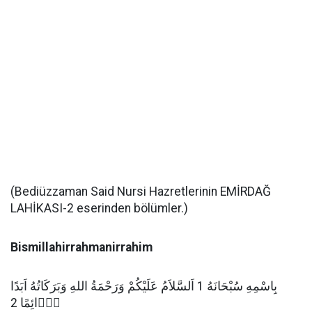
(Bediüzzaman Said Nursi Hazretlerinin EMİRDAĞ
LAHİKASI-2 eserinden bölümler.)
Bismillahirrahmanirrahim
بِاسْمِهِ سُبْحَانَهُ 1 اَلسَّلاَمُ عَلَيْكُمْ وَرَحْمَةُ اللهِ وَبَرَكَاتُهُ اَبَدًا
دَۤائِمًا 2