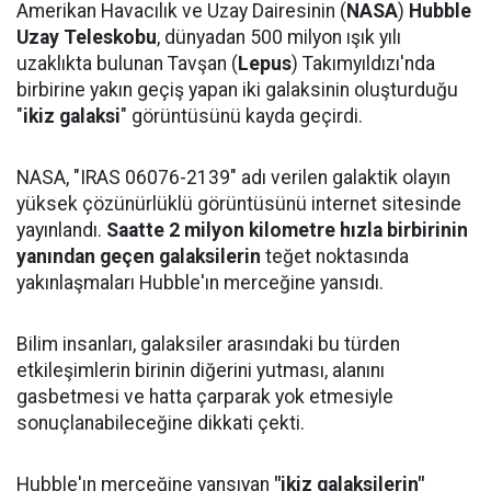
Amerikan Havacılık ve Uzay Dairesinin (
NASA
)
Hubble
Uzay Teleskobu
, dünyadan 500 milyon ışık yılı
uzaklıkta bulunan Tavşan (
Lepus
) Takımyıldızı'nda
birbirine yakın geçiş yapan iki galaksinin oluşturduğu
"
ikiz galaksi
" görüntüsünü kayda geçirdi.
NASA, "IRAS 06076-2139" adı verilen galaktik olayın
yüksek çözünürlüklü görüntüsünü internet sitesinde
yayınlandı.
Saatte 2 milyon kilometre hızla birbirinin
yanından geçen galaksilerin
teğet noktasında
yakınlaşmaları Hubble'ın merceğine yansıdı.
Bilim insanları, galaksiler arasındaki bu türden
etkileşimlerin birinin diğerini yutması, alanını
gasbetmesi ve hatta çarparak yok etmesiyle
sonuçlanabileceğine dikkati çekti.
Hubble'ın merceğine yansıyan
"ikiz galaksilerin"