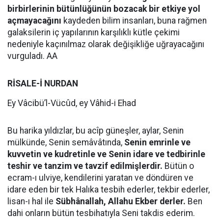
birbirlerinin bütünlüğünün bozacak bir etkiye yol
açmayacağını
kaydeden bilim insanları, buna rağmen
galaksilerin iç yapılarının karşılıklı kütle çekimi
nedeniyle kaçınılmaz olarak değişikliğe uğrayacağını
vurguladı. AA
RİSALE-İ NURDAN
Ey Vâcibü’l-Vücûd, ey Vâhid-i Ehad
Bu harika yıldızlar, bu acîp güneşler, aylar, Senin
mülkünde, Senin semâvâtında,
Senin emrinle ve
kuvvetin ve kudretinle ve Senin idare ve tedbirinle
teshir ve tanzim ve tavzif edilmişlerdir.
Bütün o
ecram-ı ulviye, kendilerini yaratan ve döndüren ve
idare eden bir tek Halıka tesbih ederler, tekbir ederler,
lisan-ı hal ile
Sübhânallah, Allahu Ekber derler.
Ben
dahi onların bütün tesbihatıyla Seni takdis ederim.