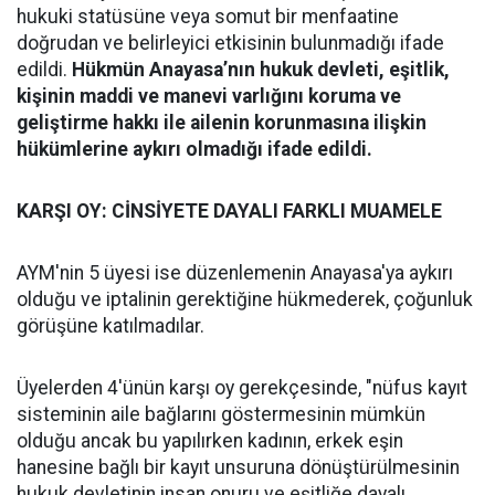
hukuki statüsüne veya somut bir menfaatine
doğrudan ve belirleyici etkisinin bulunmadığı ifade
edildi.
Hükmün Anayasa’nın hukuk devleti, eşitlik,
kişinin maddi ve manevi varlığını koruma ve
geliştirme hakkı ile ailenin korunmasına ilişkin
hükümlerine aykırı olmadığı ifade edildi.
KARŞI OY: CİNSİYETE DAYALI FARKLI MUAMELE
AYM'nin 5 üyesi ise düzenlemenin Anayasa'ya aykırı
olduğu ve iptalinin gerektiğine hükmederek, çoğunluk
görüşüne katılmadılar.
Üyelerden 4'ünün karşı oy gerekçesinde, "nüfus kayıt
sisteminin aile bağlarını göstermesinin mümkün
olduğu ancak bu yapılırken kadının, erkek eşin
hanesine bağlı bir kayıt unsuruna dönüştürülmesinin
hukuk devletinin insan onuru ve eşitliğe dayalı