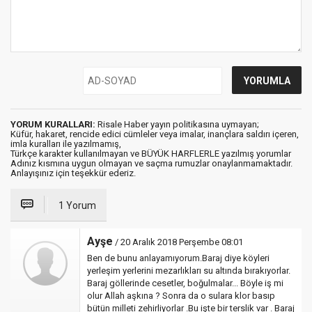
YORUM KURALLARI:
Risale Haber yayın politikasına uymayan;
Küfür, hakaret, rencide edici cümleler veya imalar, inançlara saldırı içeren,
imla kuralları ile yazılmamış,
Türkçe karakter kullanılmayan ve BÜYÜK HARFLERLE yazılmış yorumlar
Adınız kısmına uygun olmayan ve saçma rumuzlar onaylanmamaktadır.
Anlayışınız için teşekkür ederiz.
1 Yorum
Ayşe
/ 20 Aralık 2018 Perşembe 08:01
Ben de bunu anlayamıyorum.Baraj diye köyleri
yerleşim yerlerini mezarlıkları su altında bırakıyorlar.
Baraj göllerinde cesetler, boğulmalar... Böyle iş mi
olur Allah aşkına ? Sonra da o sulara klor basıp
bütün milleti zehirliyorlar .Bu işte bir terslik var . Baraj