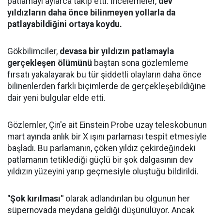
patlamayı aylarca takip etti. İncelemeler,
dev
yıldızların daha önce bilinmeyen yollarla da
patlayabildiğini ortaya koydu.
Gökbilimciler,
devasa bir yıldızın patlamayla
gerçekleşen ölümünü
baştan sona gözlemleme
fırsatı yakalayarak bu tür şiddetli olayların daha önce
bilinenlerden farklı biçimlerde de gerçekleşebildiğine
dair yeni bulgular elde etti.
Gözlemler, Çin'e ait Einstein Probe uzay teleskobunun
mart ayında anlık bir X ışını parlaması tespit etmesiyle
başladı. Bu parlamanın, çöken yıldız çekirdeğindeki
patlamanın tetiklediği güçlü bir şok dalgasının dev
yıldızın yüzeyini yarıp geçmesiyle oluştuğu bildirildi.
"Şok kırılması"
olarak adlandırılan bu olgunun her
süpernovada meydana geldiği düşünülüyor. Ancak