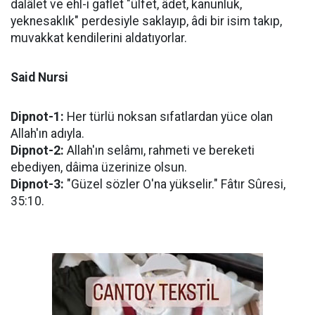
dalâlet ve ehl-i gaflet "ülfet, âdet, kanunluk,
yeknesaklık" perdesiyle saklayıp, âdi bir isim takıp,
muvakkat kendilerini aldatıyorlar.
Said Nursi
Dipnot-1:
Her türlü noksan sıfatlardan yüce olan
Allah'ın adıyla.
Dipnot-2:
Allah'ın selâmı, rahmeti ve bereketi
ebediyen, dâima üzerinize olsun.
Dipnot-3:
"Güzel sözler O'na yükselir." Fâtır Sûresi,
35:10.