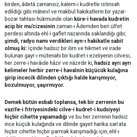
birden, âdetâ zamansız, kalem-i kudretle istinsah
edildiği gibi mânevî ve makbul hakikatlerin bir yazar-
bozar tahtası hükmünde olan
küre-i havada kudretin
acip bir mu'cizesinin
zaman-ı Âdemden beri ülfet
perdesi altında ehl-i gaflet nazarında saklandığı gibi;
şimdi, radyo namı verdikleri ayn-ı hakikatle sabit
olmuş ki:
İçinde hadsiz bir ilim ve hikmet ve irade
bulunan gayr-ı mütenahi bir kudret-i ezeliyenin cilvesi,
her zerre-i havâide hâzır ve nâzırdır ki,
hadsiz ayrı ayrı
kelimeler herbir zerre-i havaînin küçücük kulağına
girip incecik dilinden çıktığı halde karışmıyor,
bozulmuyor, şaşırmıyor.
Demek bütün esbab toplansa, tek bir zerrenin bu
vazife-i fıtriyesindeki cilve-i kudret-i kudsiyeyi
hiçbir cihette yapamadığı
ve bu her zerrenin hadsiz
ince küçük kulağında ve dilinde gayet harika san'ata
hiçbir cihette hiçbir parmak karışmadığı için, ehl-i