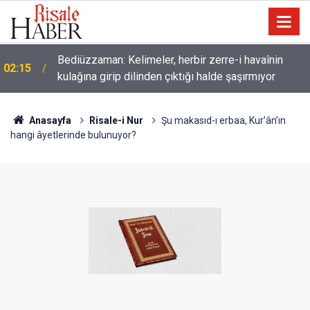
Müslümanlardan dilinizi çekin, onlardan biri
01:45
öldüğünde de
Anasayfa
Risale-i Nur
Şu makasıd-ı erbaa, Kur’ân’ın
hangi âyetlerinde bulunuyor?