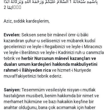
بِاسْمِهِ سُبْحَانَهُ 1 اَلسَّلاَمُ عَلَيْكُمْ وَرَحْمَةُ اللهِ وَبَرَكَاتُهُ اَبَدًا
دَۤائِمًا 2
Aziz, sıddık kardeşlerim,
Evvelen:
Seksen sene bir mânevî ömr-ü bâki
kazandıran şuhur-u selâsenizi ve mübarek kudsî
gecelerinizi ve leyle-i Regaibinizi ve leyle-i Miracınızı
ve leyle-i Berâtınızı ve leyle-i Kadrinizi ruh u canımızla
tebrik ve
herbir Nurcunun mânevî kazançları ve
duaları umum kardeşleri hakkında makbuliyetini
rahmet-i İlâhiyeden rica
ve hizmet-i Nuriyede
muvaffakiyetinizi tebrik ederiz.
Saniyen:
Tesemmüm vesilesiyle nisyan-ı mutlak
hastalığının musibeti, benim hakkımda bir nimet ve
merhamet hükmüne ve bazı hakaikin keşfine bir
anahtar olduğunu, bana çok acımamak için haber