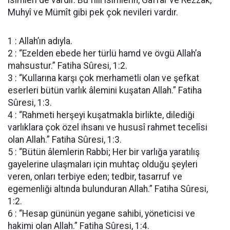
isimleri de vardır. Bu fiilî isimlerin, Gaffar ve Rezzak,
Muhyî ve Mümît gibi pek çok nevileri vardır.
1 : Allah’ın adıyla.
2 : “Ezelden ebede her türlü hamd ve övgü Allah’a
mahsustur.” Fatiha Sûresi, 1:2.
3 : “Kullarına karşı çok merhametli olan ve şefkat
eserleri bütün varlık âlemini kuşatan Allah.” Fatiha
Sûresi, 1:3.
4 : “Rahmeti herşeyi kuşatmakla birlikte, dilediği
varlıklara çok özel ihsanı ve hususî rahmet tecelîsi
olan Allah.” Fatiha Sûresi, 1:3.
5 : “Bütün âlemlerin Rabbi; Her bir varlığa yaratılış
gayelerine ulaşmaları için muhtaç olduğu şeyleri
veren, onları terbiye eden; tedbir, tasarruf ve
egemenliği altında bulunduran Allah.” Fatiha Sûresi,
1:2.
6 : “Hesap gününün yegane sahibi, yöneticisi ve
hakimi olan Allah.” Fatiha Sûresi, 1:4.