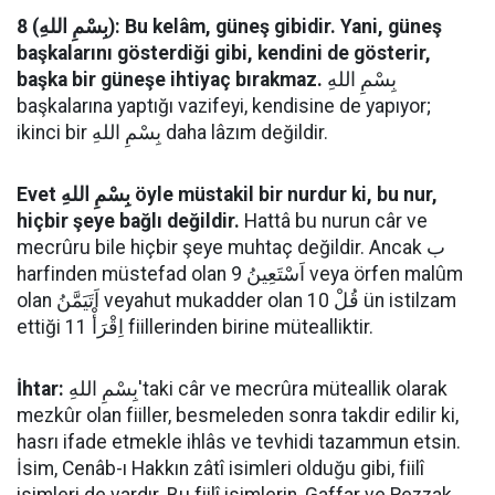
8 (بِسْمِ اللهِ): Bu kelâm, güneş gibidir. Yani, güneş
başkalarını gösterdiği gibi, kendini de gösterir,
başka bir güneşe ihtiyaç bırakmaz.
بِسْمِ اللهِ
başkalarına yaptığı vazifeyi, kendisine de yapıyor;
ikinci bir بِسْمِ اللهِ daha lâzım değildir.
Evet بِسْمِ اللهِ öyle müstakil bir nurdur ki, bu nur,
hiçbir şeye bağlı değildir.
Hattâ bu nurun câr ve
mecrûru bile hiçbir şeye muhtaç değildir. Ancak ب
harfinden müstefad olan 9 اَسْتَعِينُ veya örfen malûm
olan اَتَيَمَّنُ veyahut mukadder olan 10 قُلْ ün istilzam
ettiği 11 اِقْرَأْ fiillerinden birine mütealliktir.
İhtar:
بِسْمِ اللهِ'taki câr ve mecrûra müteallik olarak
mezkûr olan fiiller, besmeleden sonra takdir edilir ki,
hasrı ifade etmekle ihlâs ve tevhidi tazammun etsin.
İsim, Cenâb-ı Hakkın zâtî isimleri olduğu gibi, fiilî