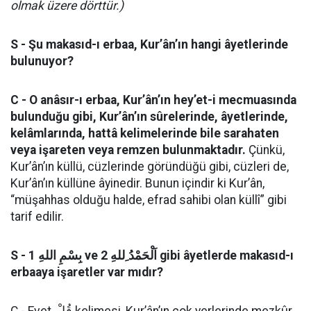
olmak üzere dörttür.)
S - Şu makasıd-ı erbaa, Kur’ân’ın hangi âyetlerinde
bulunuyor?
C - O anâsır-ı erbaa, Kur’ân’ın hey’et-i mecmuasında
bulunduğu gibi, Kur’ân’ın sûrelerinde, âyetlerinde,
kelâmlarında, hattâ kelimelerinde bile sarahaten
veya işareten veya remzen bulunmaktadır.
Çünkü,
Kur’ân’ın küllü, cüzlerinde göründüğü gibi, cüzleri de,
Kur’ân’ın küllüne âyinedir. Bunun içindir ki Kur’ân,
“müşahhas olduğu halde, efrad sahibi olan küllî” gibi
tarif edilir.
S - 1 بِسْمِ اللهِ ve 2 اَلْحَمْدُ ِللهِ gibi âyetlerde makasıd-ı
erbaaya işaretler var mıdır?