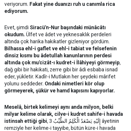
veriyorum.
Fakat yine duanızı ruh u canımla rica
ediyorum.
Evet, şimdi
Siracü'n-Nur başındaki münâcâtı
okudum.
Ülfet ve âdet ve yeknesaklık perdeleri
altında çok harika hakikatler gizleniyor gördüm.
Bilhassa ehl-i gaflet ve ehl-i tabiat ve felsefenin
dinsiz kısmı bu âdetullah kanunlarının perdesi
altında çok mu'cizât-ı kudret-i İlâhiyeyi görmeyip
,
dağ gibi bir hakikati, zerre gibi bir âdi esbaba isnad
eder, yükletir. Kadîr-i Mutlakın her şeydeki mârifet
yolunu seddeder.
Ondaki nimetleri kör olup
görmeyerek, şükür ve hamd kapısını kapıyorlar.
Meselâ, birtek kelimeyi aynı anda milyon, belki
milyar kelime olarak, cilve-i kudret sahife-i havada
istinsah ettiği gibi
, إِلَيْهِ يَصْعَدُ الْكَلِمُ الطَّيِّبُ 3 âyetinin
remziyle her kelime-i tayyibe, bütün küre-i havada