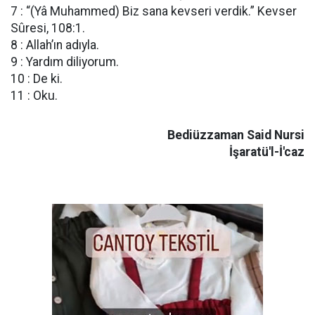
7 : “(Yâ Muhammed) Biz sana kevseri verdik.” Kevser
Sûresi, 108:1.
8 : Allah’ın adıyla.
9 : Yardım diliyorum.
10 : De ki.
11 : Oku.
Bediüzzaman Said Nursi
İşaratü'l-İ'caz