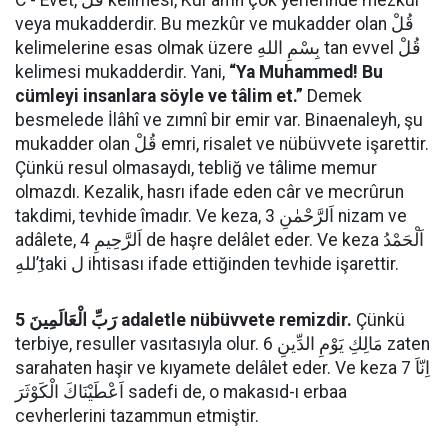
C - Evet, قُلْ kelimesi, Kur’ân’ın çok yerlerinde mezkûr
veya mukadderdir. Bu mezkûr ve mukadder olan قُلْ
kelimelerine esas olmak üzere بِسْمِ اللهِ tan evvel قُلْ
kelimesi mukadderdir. Yani,
“Ya Muhammed! Bu
cümleyi insanlara söyle ve tâlim et.”
Demek
besmelede İlâhî ve zımnî bir emir var. Binaenaleyh, şu
mukadder olan قُلْ emri, risalet ve nübüvvete işarettir.
Çünkü resul olmasaydı, tebliğ ve tâlime memur
olmazdı. Kezalik, hasrı ifade eden câr ve mecrûrun
takdimi, tevhide îmadır. Ve keza, 3 اَلرَّحْمٰنِ nizam ve
adâlete, 4 اَلرَّحِيمِ de haşre delâlet eder. Ve keza اَلْحَمْدُ
ِللهِ’taki ل ihtisası ifade ettiğinden tevhide işarettir.
5 رَبِّ الْعَالَمِينَ adaletle nübüvvete remizdir.
Çünkü
terbiye, resuller vasıtasıyla olur. 6 مَالِكِ يَوْمِ الدِّينِ zaten
sarahaten haşir ve kıyamete delâlet eder. Ve keza 7 اِنّاَ
اَعْطَيْنَاكَ الْكَوْثَرَ sadefi de, o makasıd-ı erbaa
cevherlerini tazammun etmiştir.