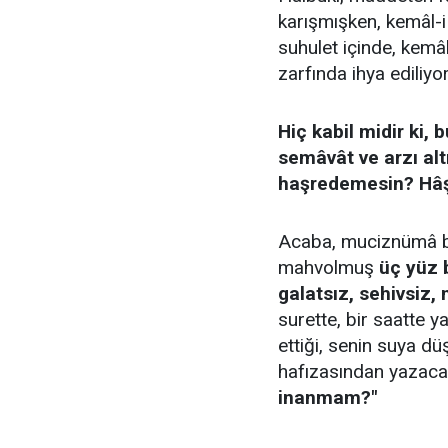
karışmışken, kemâl-i 
suhulet içinde, kemâl-
zarfında ihya ediliyor
Hiç kabil midir ki, 
semâvât ve arzı alt
haşredemesin? Hâ
Acaba, muciznümâ bi
mahvolmuş
üç yüz b
galatsız, sehivsiz,
surette, bir saatte ya
ettiği, senin suya dü
hafızasından yazacak"
inanmam?"