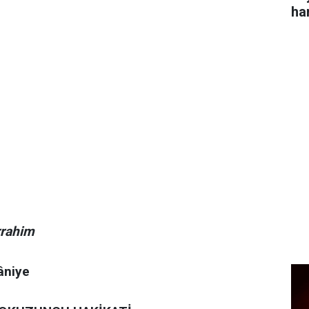
ha
rrahim
âniye