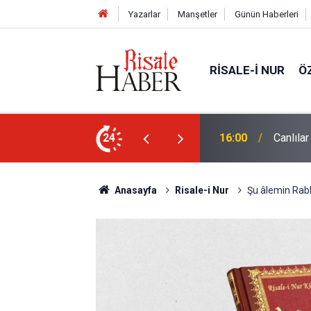
Yazarlar
Manşetler
Günün Haberleri
RISALE-I NUR
Ö
24
15:35
Sosyal 
Anasayfa
Risale-i Nur
Şu âlemin Rabb