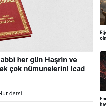
Eğ
ol
abbi her gün Haşrin ve
ek çok nümunelerini icad
Nur dersi
Ec
ha