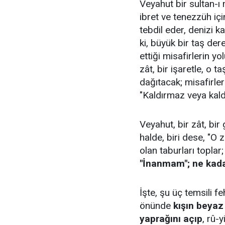
Veyahut bir sultan-ı 
ibret ve tenezzüh içi
tebdil eder, denizi 
ki, büyük bir taş der
ettiği misafirlerin y
zât, bir işaretle, o 
dağıtacak; misafirle
"Kaldırmaz veya kald
Veyahut, bir zât, bir
halde, biri dese, "O z
olan taburları toplar;
"İnanmam"; ne kadar
İşte, şu üç temsili 
önünde
kışın beyaz 
yaprağını açıp
, rû-