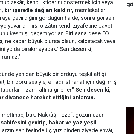
mucizekâr, kendi iktidarını göstermek için veya
gö
n,
bir işaretle dağları kaldırır,
memleketleri
karaya çevirdiğini gördüğün halde, sonra görsen
eye yuvarlanmış, o zâtın kendi ziyafetine davet
olunu kesmiş, geçemiyorlar. Biri sana dese, "O
taşı, ne kadar büyük olursa olsun, kaldıracak veya
rini yolda bırakmayacak." Sen desen ki,
ıramaz."
 günde yeniden büyük bir orduyu teşkil ettiği
ât, bir boru sesiyle, efradı istirahat için dağılmış
 taburlar nizamı altına girerler."
Sen desen ki,
 divanece hareket ettiğini anlarsın.
fehmettinse, bak: Nakkâş-ı Ezelî, gözümüzün
sahifesini çevirip, bahar ve yaz yeşil
yi arzın sahifesinde üç yüz binden ziyade envâı,