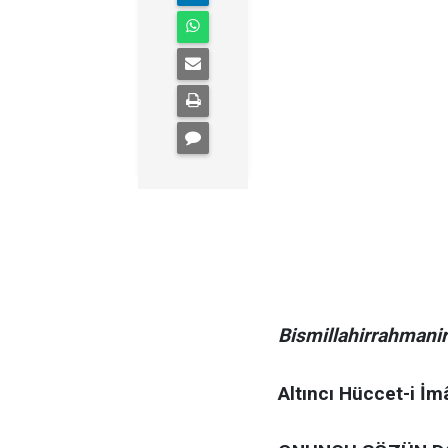
Bismillahirrahmani
Altıncı Hüccet-i İm