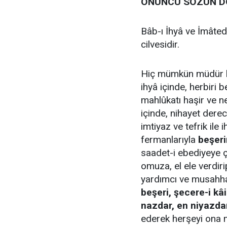
ONUNCU SÖZÜN D
Bâb-ı İhyâ ve İmâted
cilvesidir.
Hiç mümkün müdür 
ihyâ içinde, herbiri 
mahlûkatı haşir ve n
içinde, nihayet derec
imtiyaz ve tefrik ile
fermanlarıyla
beşeri
saadet-i ebediyeye 
omuza, el ele verdir
yardımcı ve musahha
beşeri, şecere-i kâ
nazdar, en niyazda
ederek herşeyi ona 