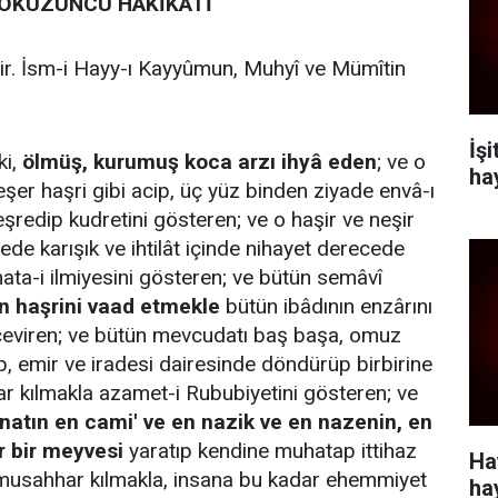
OKUZUNCU HAKİKATİ
ir. İsm-i Hayy-ı Kayyûmun, Muhyî ve Mümîtin
İş
ki,
ölmüş, kurumuş koca arzı ihyâ eden
; ve o
ha
beşer haşri gibi acip, üç yüz binden ziyade envâ-ı
eşredip kudretini gösteren; ve o haşir ve neşir
ede karışık ve ihtilât içinde nihayet derecede
 ihata-i ilmiyesini gösteren; ve bütün semâvî
n haşrini vaad etmekle
bütün ibâdının enzârını
çeviren; ve bütün mevcudatı baş başa, omuz
ip, emir ve iradesi dairesinde döndürüp birbirine
r kılmakla azamet-i Rububiyetini gösteren; ve
inatın en cami' ve en nazik ve en nazenin, en
r bir meyvesi
yaratıp kendine muhatap ittihaz
Ha
musahhar kılmakla, insana bu kadar ehemmiyet
ha