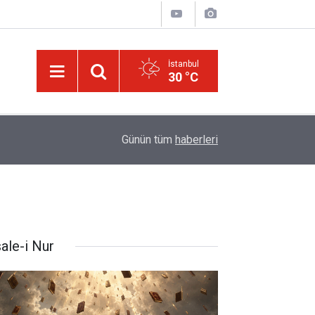
İstanbul
30 °C
israilin esir aldığı Dr. Ebu Safiyye'nin, uğradığı 
14:52
Günün tüm
haberleri
kırıldı
ale-i Nur