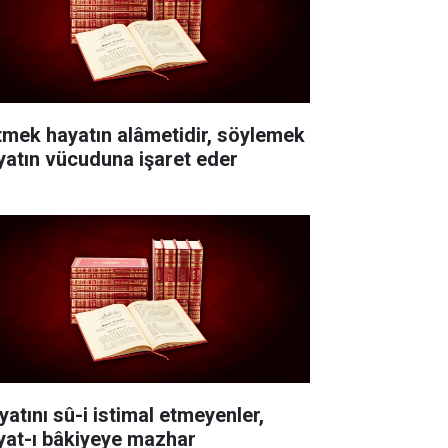
itmek hayatın alâmetidir, söylemek
yatın vücuduna işaret eder
yatını sû-i istimal etmeyenler,
yat-ı bâkiyeye mazhar