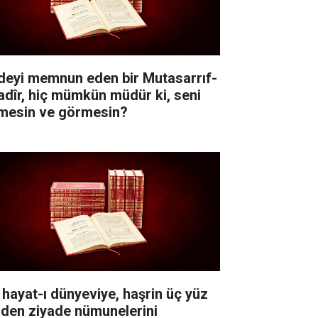
deyi memnun eden bir Mutasarrıf-
Kadîr, hiç mümkün müdür ki, seni
lmesin ve görmesin?
 hayat-ı dünyeviye, haşrin üç yüz
nden ziyade nümunelerini