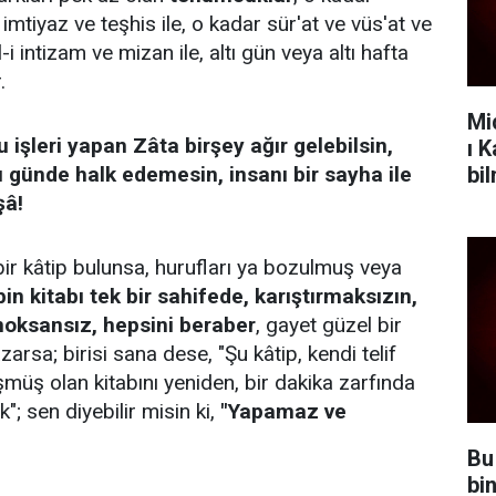
imtiyaz ve teşhis ile, o kadar sür'at ve vüs'at ve
i intizam ve mizan ile, altı gün veya altı hafta
.
Mi
bu işleri yapan Zâta birşey ağır gelebilsin,
ı 
bi
ı günde halk edemesin, insanı bir sayha ile
şâ!
r kâtip bulunsa, hurufları ya bozulmuş veya
in kitabı tek bir sahifede, karıştırmaksızın,
 noksansız, hepsini beraber
, gayet güzel bir
zarsa; birisi sana dese, "Şu kâtip, kendi telif
şmüş olan kitabını yeniden, bir dakika zarfında
; sen diyebilir misin ki,
"Yapamaz ve
Bu
bi