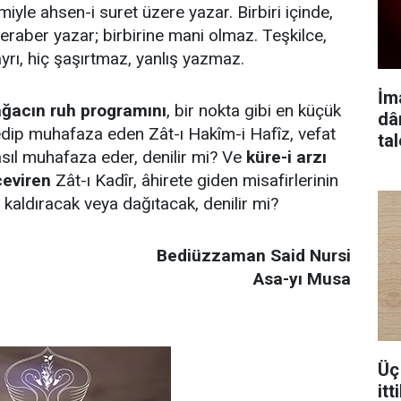
iyle ahsen-i suret üzere yazar. Birbiri içinde,
Beraber yazar; birbirine mani olmaz. Teşkilce,
yrı, hiç şaşırtmaz, yanlış yazmaz.
İm
ağacın ruh programını
, bir nokta gibi en küçük
dâ
edip muhafaza eden Zât-ı Hakîm-i Hafîz, vefat
ta
asıl muhafaza eder, denilir mi? Ve
küre-i arzı
çeviren
Zât-ı Kadîr, âhirete giden misafirlerinin
 kaldıracak veya dağıtacak, denilir mi?
Bediüzzaman Said Nursi
Asa-yı Musa
Üç 
itt