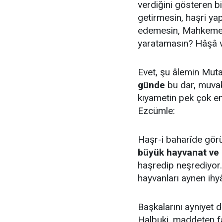
verdiğini gösteren bi
getirmesin, haşri y
edemesin, Mahkeme-
yaratamasın? Hâşâ v
Evet, şu âlemin Muta
günde
bu dar, muvak
kıyametin pek çok ems
Ezcümle:
Haşr-i baharîde gör
büyük hayvanat ve 
haşredip neşrediyor. 
hayvanları aynen ihy
Başkalarını ayniyet d
Halbuki, maddeten fa