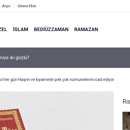
Arşiv
Sitene Ekle
ZEL
İSLAM
BEDIÜZZAMAN
RAMAZAN
medya, derslerde başarısızlığa yol açıyor
i her gün Haşrin ve kıyametin pek çok nümunelerini icad ediyor
Ris