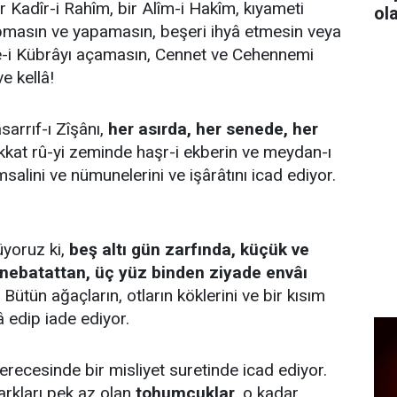
r Kadîr-i Rahîm, bir Alîm-i Hakîm, kıyameti
ol
apmasın ve yapamasın, beşeri ihyâ etmesin veya
i Kübrâyı açamasın, Cennet ve Cehennemi
e kellâ!
sarrıf-ı Zîşânı,
her asırda, her senede, her
kat rû-yi zeminde haşr-i ekberin ve meydan-ı
alini ve nümunelerini ve işârâtını icad ediyor.
üyoruz ki,
beş altı gün zarfında, küçük ve
nebatattan, üç yüz binden ziyade envâı
Bütün ağaçların, otların köklerini ve bir kısım
â edip iade ediyor.
erecesinde bir misliyet suretinde icad ediyor.
rkları pek az olan
tohumcuklar
, o kadar