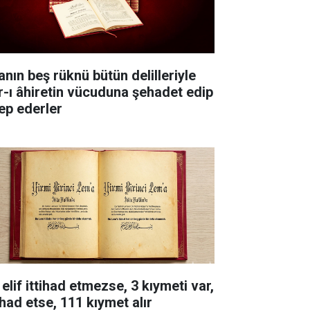
anın beş rüknü bütün delilleriyle
r-ı âhiretin vücuduna şehadet edip
lep ederler
elif ittihad etmezse, 3 kıymeti var,
ihad etse, 111 kıymet alır