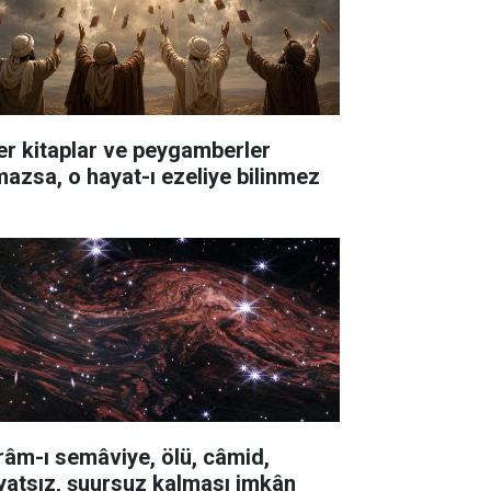
er kitaplar ve peygamberler
mazsa, o hayat-ı ezeliye bilinmez
râm-ı semâviye, ölü, câmid,
yatsız, şuursuz kalması imkân