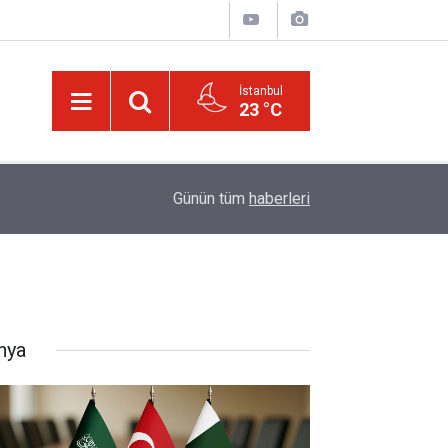
İstanbul
23 °C
01:15
Lût kavmine âid o alt-üst olan şehirleri de kaldır
Günün tüm
haberleri
nya