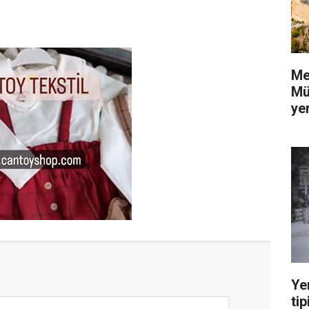
Me
Mü
yer
Ye
tip