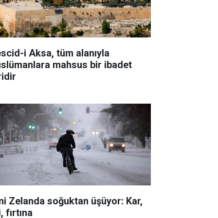
scid-i Aksa, tüm alanıyla
slümanlara mahsus bir ibadet
idir
ni Zelanda soğuktan üşüyor: Kar,
i, fırtına