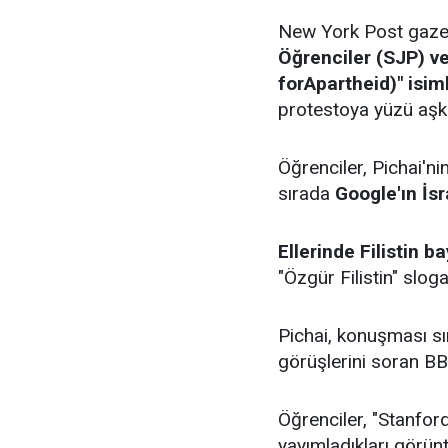
New York Post gazet
Öğrenciler (SJP) ve
forApartheid)" isiml
protestoya yüzü aşkı
Öğrenciler, Pichai'ni
sırada
Google'ın İsr
Ellerinde Filistin b
"Özgür Filistin" sloga
Pichai, konuşması sı
görüşlerini soran B
Öğrenciler, "Stanfo
yayımladıkları görün