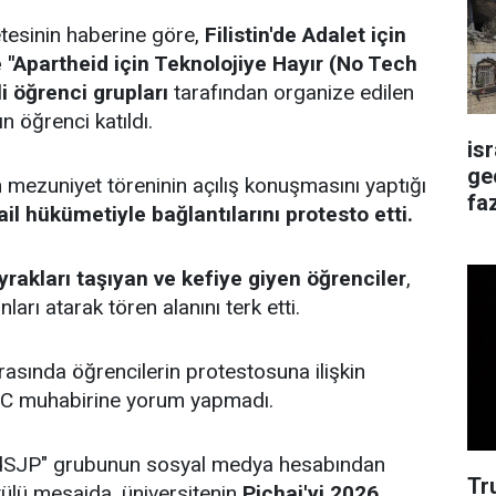
esinin haberine göre,
Filistin'de Adalet için
 "Apartheid için Teknolojiye Hayır (No Tech
i öğrenci grupları
tarafından organize edilen
n öğrenci katıldı.
is
ge
n mezuniyet töreninin açılış konuşmasını yaptığı
faz
ail hükümetiyle bağlantılarını protesto etti.
ayrakları taşıyan ve kefiye giyen öğrenciler
,
nları atarak tören alanını terk etti.
rasında öğrencilerin protestosuna ilişkin
BC muhabirine yorum yapmadı.
rdSJP" grubunun sosyal medya hesabından
Tr
tülü mesajda, üniversitenin
Pichai'yi 2026