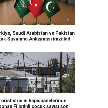
rkiye, Suudi Arabistan ve Pakistan
tak Savunma Anlaşması imzaladı
rörist israilin hapishanelerinde
konan Filistinli çocuk sayısı son