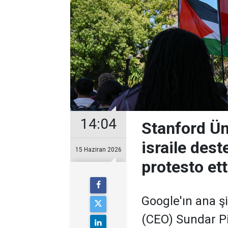
14:04
Stanford Üni
israile des
15 Haziran 2026
protesto ett
Google'ın ana şi
(CEO) Sundar Pi