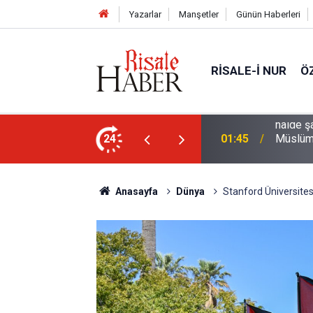
Yazarlar
Manşetler
Günün Haberleri
RISALE-I NUR
Ö
rre-i havaînin kulağına girip dilinden çıktığı
24
01:45
Müslüma
Anasayfa
Dünya
Stanford Üniversitesi