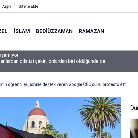
Arşiv
Sitene Ekle
ZEL
İSLAM
BEDIÜZZAMAN
RAMAZAN
nlardan dilinizi çekin, onlardan biri öldüğünde de
nin öğrencileri, israile destek veren Google CEO'sunu protesto etti
Dü