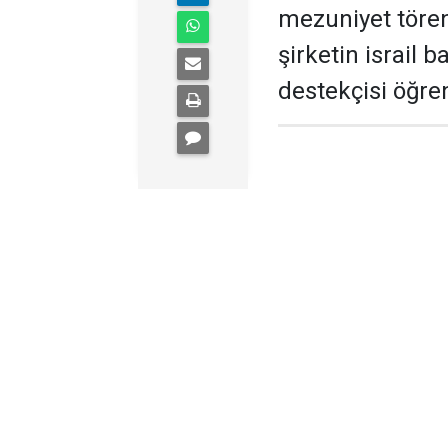
mezuniyet töre
şirketin israil b
destekçisi öğren