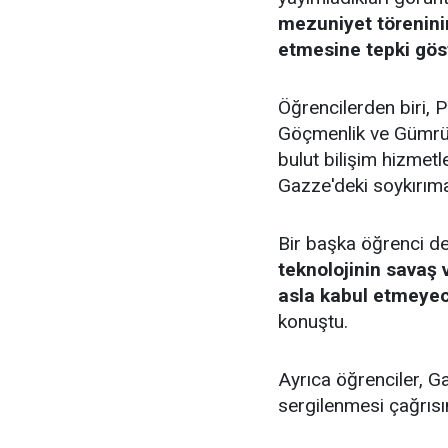
mezuniyet törenini
etmesine tepki gös
Öğrencilerden biri, 
Göçmenlik ve Gümrük
bulut bilişim hizmetl
Gazze'deki soykırıma 
Bir başka öğrenci d
teknolojinin savaş 
asla kabul etmeyec
konuştu.
Ayrıca öğrenciler, G
sergilenmesi çağrıs