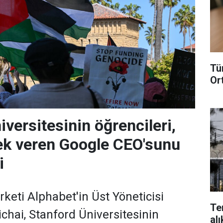
Tü
Or
versitesinin öğrencileri,
tek veren Google CEO'sunu
i
rketi Alphabet'in Üst Yöneticisi
Te
chai, Stanford Üniversitesinin
alı